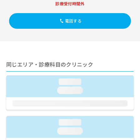
出
稿
クリ
資
診療受付時間外
稿
ニッ
の
料
クナ
の
お
の
ビサ
お
電話する
問
ご
イト
問
い
請
への
い
合
お問
求
合
合せ
わ
は
フォ
わ
せ
こ
ーム
せ
は
ち
とな
は
こ
ら
りま
同じエリア・診療科目のクリニック
こ
ち
す。
ち
ら
クリ
無
ら
ニッ
料
loading...
クの
資
情
予
loading...
料
報
約・
の
症状
拡
のご
ご
充
相談
請
の
など
求
お
はで
loading...
は
申
きま
こ
せん
し
loading...
ので
ち
込