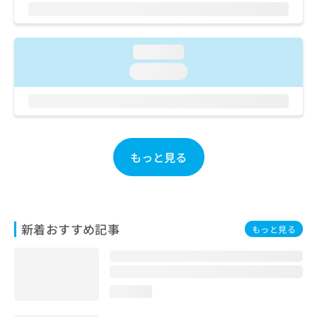
ご了
ら
み
承く
は
ださ
こ
無
い。
ち
料
loading...
ら
情
loading...
報
拡
掲
充
載
の
情
お
報
申
の
もっと見る
し
修
込
正
み
は
は
こ
こ
ち
新着おすすめ記事
もっと見る
ち
ら
ら
そ
の
loading...
他
の