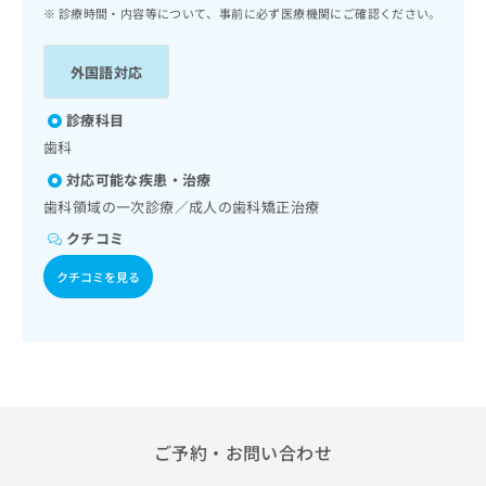
ッ
は
診療時間・内容等について、事前に必ず医療機関にご確認ください。
ク
こ
ナ
ち
外国語対応
ビ
ら
に
関
診療科目
広
す
広
歯科
告
る
告
代
対応可能な疾患・治療
お
出
理
問
歯科領域の一次診療／成人の歯科矯正治療
稿
店
い
の
クチコミ
合
の
お
わ
方
問
クチコミを見る
せ
い
は
は
合
こ
こ
わ
ち
ち
せ
ら
ら
は
こ
こち
ち
広
らは
広
ら
ご予約・お問い合わせ
告
マイ
告
出
ナビ