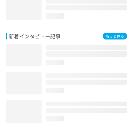
loading...
新着インタビュー記事
もっと見る
loading...
loading...
loading...