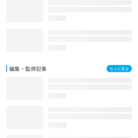
お
問
い
loading...
合
わ
せ
は
こ
loading...
ち
ら
編集・監修記事
もっと見る
loading...
loading...