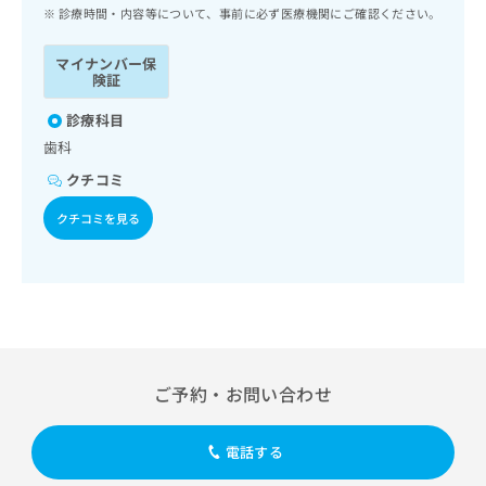
ッ
は
診療時間・内容等について、事前に必ず医療機関にご確認ください。
ク
こ
ナ
ち
マイナンバー保
ビ
険証
ら
に
関
診療科目
広
す
広
歯科
告
る
告
代
クチコミ
お
出
理
問
稿
クチコミを見る
店
い
の
合
の
お
わ
方
問
せ
い
は
は
合
こ
こ
わ
ち
ち
せ
ら
ら
は
ご予約・お問い合わせ
こ
こち
ち
広
らは
広
ら
告
電話する
マイ
告
出
ナビ