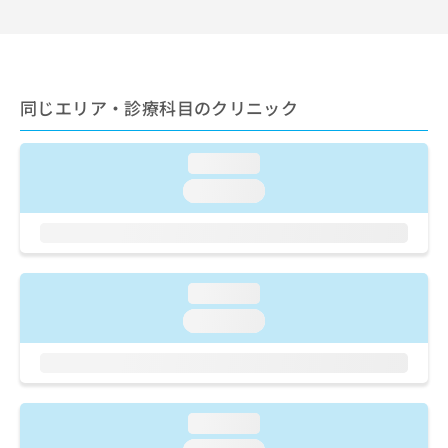
出
稿
クリ
資
稿
ニッ
の
料
クナ
の
お
の
ビサ
お
問
ご
イト
問
い
請
への
同じエリア・診療科目のクリニック
い
合
お問
求
合
合せ
わ
は
フォ
わ
せ
こ
ーム
loading...
せ
は
ち
とな
は
こ
loading...
ら
りま
こ
ち
す。
ち
ら
クリ
無
ら
ニッ
料
クの
資
情
予
loading...
料
報
約・
の
症状
拡
loading...
のご
ご
充
相談
請
の
など
求
お
はで
は
申
きま
こ
せん
し
loading...
ので
ち
込