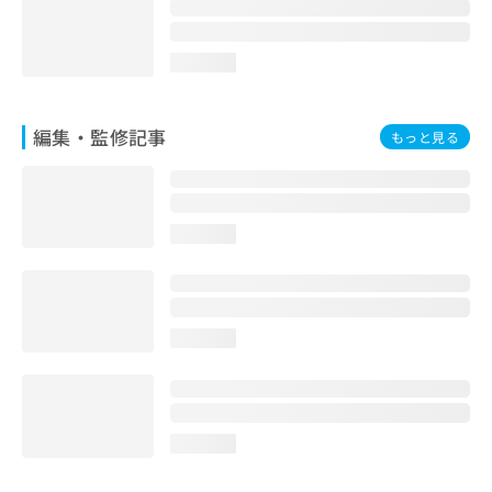
お
問
い
loading...
合
わ
せ
編集・監修記事
もっと見る
は
こ
ち
ら
loading...
loading...
loading...