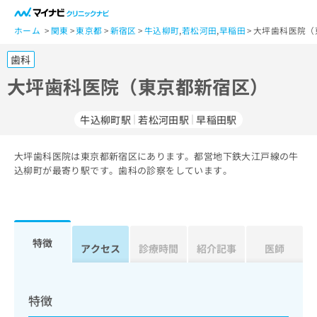
一
般
ホーム
関東
東京都
新宿区
牛込柳町
,
若松河田
,
早稲田
大坪歯科医院（
ユ
歯科
ー
ザ
大坪歯科医院（東京都新宿区）
ー
の
牛込柳町駅
若松河田駅
早稲田駅
方
は
こ
大坪歯科医院は東京都新宿区にあります。都営地下鉄大江戸線の牛
込柳町が最寄り駅です。歯科の診察をしています。
ち
ら
医
マ
療
イ
特徴
アクセス
診療時間
紹介記事
医師
関
ナ
係
ビ
者
ク
の
リ
特徴
方
ニ