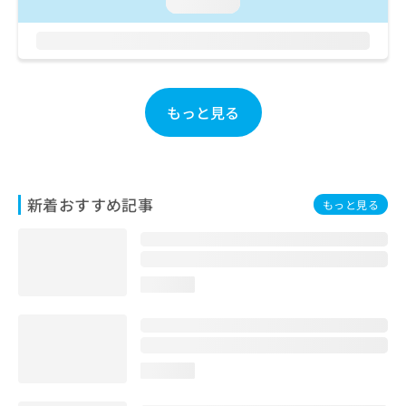
ご了
loading...
ら
み
承く
は
ださ
こ
無
い。
ち
料
ら
情
報
もっと見る
拡
掲
充
載
の
情
お
報
申
の
新着おすすめ記事
もっと見る
し
修
込
正
み
は
は
こ
こ
ち
loading...
ち
ら
ら
そ
の
loading...
他
の