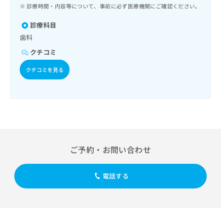
ッ
は
診療時間・内容等について、事前に必ず医療機関にご確認ください。
ク
こ
ナ
診療科目
ち
ビ
歯科
ら
に
クチコミ
関
広
す
広
クチコミを見る
告
る
告
代
お
出
理
問
稿
店
い
の
合
の
お
わ
方
問
せ
い
は
は
合
こ
ご予約・お問い合わせ
こ
わ
ち
ち
せ
ら
ら
は
電話する
こ
こち
ち
広
らは
広
ら
告
マイ
告
出
ナビ