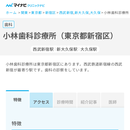
一
般
ホーム
関東
東京都
新宿区
西武新宿
,
新大久保
,
大久保
小林歯科診療所
ユ
歯科
ー
ザ
小林歯科診療所（東京都新宿区）
ー
の
西武新宿駅
新大久保駅
大久保駅
方
は
こ
小林歯科診療所は東京都新宿区にあります。西武鉄道新宿線の西武
新宿が最寄り駅です。歯科の診察をしています。
ち
ら
医
マ
療
イ
特徴
アクセス
診療時間
紹介記事
医師
関
ナ
係
ビ
者
ク
の
リ
特徴
方
ニ