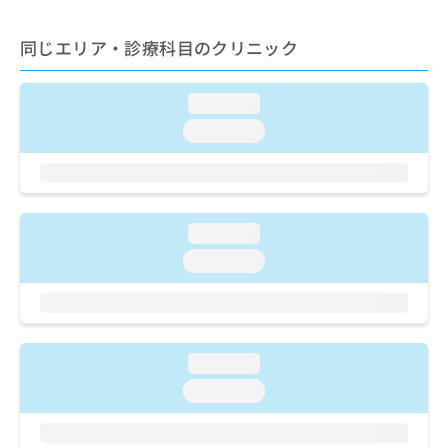
出
稿
クリ
資
稿
ニッ
の
料
クナ
同じエリア・診療科目のクリニック
の
お
の
ビサ
お
問
ご
イト
問
い
請
への
loading...
い
合
お問
求
合
合せ
わ
loading...
は
フォ
わ
せ
こ
ーム
せ
は
ち
とな
は
こ
ら
りま
こ
ち
す。
ち
ら
クリ
loading...
無
ら
ニッ
料
loading...
クの
資
情
予
料
報
約・
の
症状
拡
のご
ご
充
相談
請
の
loading...
など
求
お
はで
loading...
は
申
きま
こ
せん
し
ので
ち
込