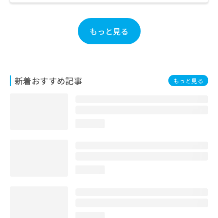
ご了
ら
み
承く
は
ださ
こ
無
い。
もっと見る
ち
料
ら
情
報
拡
掲
充
載
新着おすすめ記事
もっと見る
の
情
お
報
申
の
し
修
込
正
loading...
み
は
は
こ
こ
ち
ち
ら
loading...
ら
そ
の
他
の
loading...