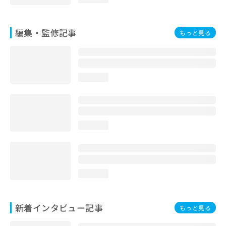
お
問
い
編集・監修記事
もっと見る
合
わ
せ
は
こ
loading...
ち
ら
loading...
loading...
新着インタビュー記事
もっと見る