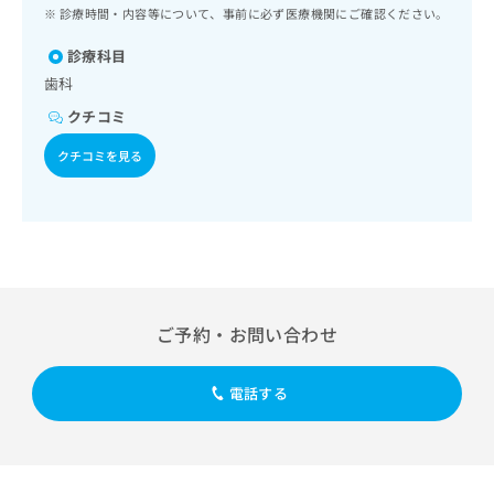
ッ
は
診療時間・内容等について、事前に必ず医療機関にご確認ください。
ク
こ
ナ
診療科目
ち
ビ
歯科
ら
に
クチコミ
関
広
す
広
クチコミを見る
告
る
告
代
お
出
理
問
稿
店
い
の
合
の
お
わ
方
問
せ
い
は
は
合
こ
ご予約・お問い合わせ
こ
わ
ち
ち
せ
ら
ら
は
電話する
こ
こち
ち
広
らは
広
ら
告
マイ
告
出
ナビ