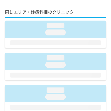
出
稿
クリ
資
稿
ニッ
の
料
クナ
同じエリア・診療科目のクリニック
の
お
の
ビサ
お
問
ご
イト
問
い
請
への
loading...
い
合
お問
求
合
合せ
わ
loading...
は
フォ
わ
せ
こ
ーム
せ
は
ち
とな
は
こ
ら
りま
こ
ち
す。
ち
ら
クリ
loading...
無
ら
ニッ
料
loading...
クの
資
情
予
料
報
約・
の
症状
拡
のご
ご
充
相談
請
の
loading...
など
求
お
はで
loading...
は
申
きま
こ
せん
し
ので
ち
込