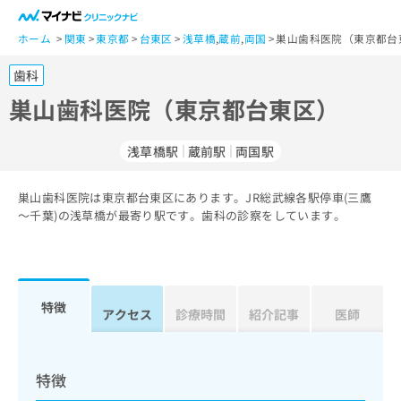
一
般
ホーム
関東
東京都
台東区
浅草橋
,
蔵前
,
両国
巣山歯科医院（東京都台
ユ
歯科
ー
ザ
巣山歯科医院（東京都台東区）
ー
の
浅草橋駅
蔵前駅
両国駅
方
は
こ
巣山歯科医院は東京都台東区にあります。JR総武線各駅停車(三鷹
～千葉)の浅草橋が最寄り駅です。歯科の診察をしています。
ち
ら
医
マ
療
イ
特徴
アクセス
診療時間
紹介記事
医師
関
ナ
係
ビ
者
ク
の
リ
特徴
方
ニ