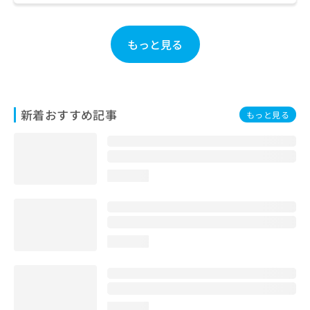
ご了
ら
み
承く
は
ださ
こ
無
い。
もっと見る
ち
料
ら
情
報
拡
掲
充
載
新着おすすめ記事
もっと見る
の
情
お
報
申
の
し
修
込
正
loading...
み
は
は
こ
こ
ち
ち
ら
loading...
ら
そ
の
他
の
loading...