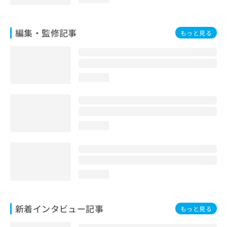
お
問
い
編集・監修記事
もっと見る
合
わ
せ
は
こ
loading...
ち
ら
loading...
loading...
新着インタビュー記事
もっと見る