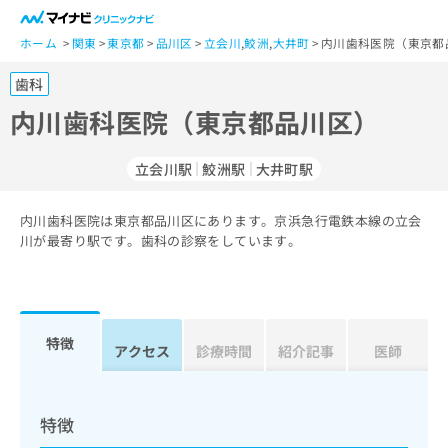
一
般
ホーム
関東
東京都
品川区
立会川
,
鮫洲
,
大井町
内川歯科医院（東京都
ユ
歯科
ー
ザ
内川歯科医院（東京都品川区）
ー
の
立会川駅
鮫洲駅
大井町駅
方
は
こ
内川歯科医院は東京都品川区にあります。京浜急行電鉄本線の立会
川が最寄り駅です。歯科の診察をしています。
ち
ら
医
マ
療
イ
特徴
アクセス
診療時間
紹介記事
医師
関
ナ
係
ビ
者
ク
の
リ
特徴
方
ニ