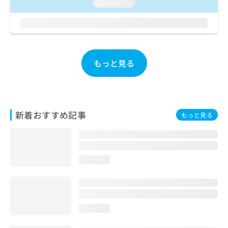
ご了
loading...
ら
み
承く
は
ださ
こ
無
い。
ち
料
ら
情
報
もっと見る
拡
掲
充
載
の
情
お
報
申
の
新着おすすめ記事
もっと見る
し
修
込
正
み
は
は
こ
こ
ち
loading...
ち
ら
ら
そ
の
loading...
他
の