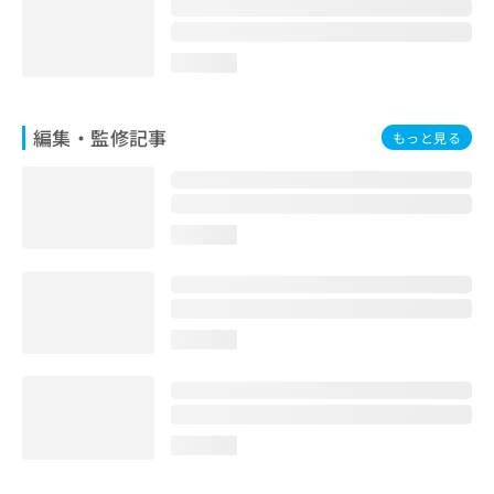
お
問
い
loading...
合
わ
せ
編集・監修記事
もっと見る
は
こ
ち
ら
loading...
loading...
loading...