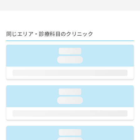
出
稿
クリ
資
稿
ニッ
の
料
クナ
の
お
の
ビサ
お
問
ご
イト
問
い
請
への
同じエリア・診療科目のクリニック
い
合
お問
求
合
合せ
わ
は
フォ
わ
せ
こ
ーム
loading...
せ
は
ち
とな
は
こ
loading...
ら
りま
こ
ち
す。
ち
ら
クリ
無
ら
ニッ
料
クの
資
情
予
loading...
料
報
約・
の
症状
拡
loading...
のご
ご
充
相談
請
の
など
求
お
はで
は
申
きま
こ
せん
し
loading...
ので
ち
込