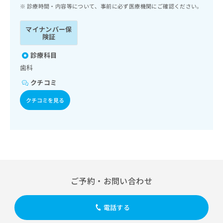
ッ
は
診療時間・内容等について、事前に必ず医療機関にご確認ください。
ク
こ
ナ
ち
マイナンバー保
ビ
険証
ら
に
関
診療科目
広
す
広
歯科
告
る
告
代
クチコミ
お
出
理
問
稿
クチコミを見る
店
い
の
合
の
お
わ
方
問
せ
い
は
は
合
こ
こ
わ
ち
ち
せ
ら
ら
は
ご予約・お問い合わせ
こ
こち
ち
広
らは
広
ら
告
電話する
マイ
告
出
ナビ