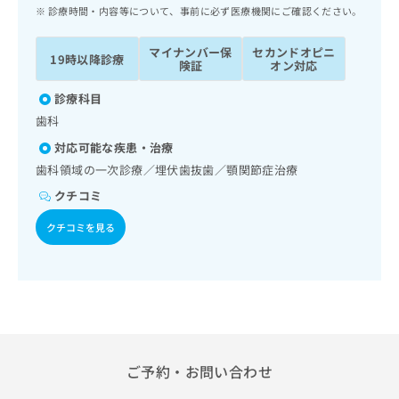
ッ
は
診療時間・内容等について、事前に必ず医療機関にご確認ください。
ク
こ
ナ
ち
マイナンバー保
セカンドオピニ
19時以降診療
ビ
険証
オン対応
ら
に
関
診療科目
広
す
広
歯科
告
る
告
代
対応可能な疾患・治療
お
出
理
問
歯科領域の一次診療／埋伏歯抜歯／顎関節症治療
稿
店
い
の
クチコミ
合
の
お
わ
方
問
クチコミを見る
せ
い
は
は
合
こ
こ
わ
ち
ち
せ
ら
ら
は
こ
こち
ち
広
らは
広
ら
ご予約・お問い合わせ
告
マイ
告
出
ナビ