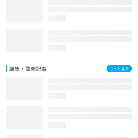
お
問
い
loading...
合
わ
せ
は
こ
loading...
ち
ら
編集・監修記事
もっと見る
loading...
loading...