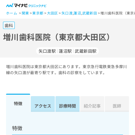
一
般
ホーム
関東
東京都
大田区
矢口渡
,
蓮沼
,
武蔵新田
増川歯科医院（東京
ユ
歯科
ー
ザ
増川歯科医院（東京都大田区）
ー
の
矢口渡駅
蓮沼駅
武蔵新田駅
方
は
こ
増川歯科医院は東京都大田区にあります。東京急行電鉄東急多摩川
線の矢口渡が最寄り駅です。歯科の診察をしています。
ち
ら
医
マ
療
イ
特徴
アクセス
診療時間
紹介記事
医師
関
ナ
係
ビ
者
ク
の
リ
特徴
方
ニ