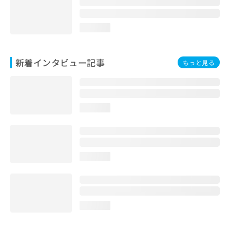
loading...
新着インタビュー記事
もっと見る
loading...
loading...
loading...