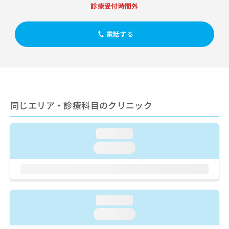
出
稿
クリ
資
診療受付時間外
稿
ニッ
の
料
クナ
の
お
の
ビサ
お
電話する
問
ご
イト
問
い
請
への
い
合
お問
求
合
合せ
わ
は
フォ
わ
せ
こ
ーム
せ
は
ち
とな
は
こ
ら
りま
同じエリア・診療科目のクリニック
こ
ち
す。
ち
ら
クリ
無
ら
ニッ
料
loading...
クの
資
情
予
loading...
料
報
約・
の
症状
拡
のご
ご
充
相談
請
の
など
求
お
はで
loading...
は
申
きま
こ
せん
し
loading...
ので
ち
込