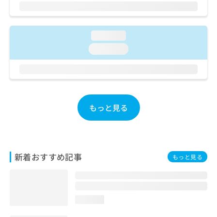
ご了
ら
み
承く
は
ださ
こ
無
い。
ち
料
loading...
ら
情
loading...
報
拡
掲
充
載
の
情
お
報
申
の
もっと見る
し
修
込
正
み
は
は
こ
こ
ち
新着おすすめ記事
もっと見る
ち
ら
ら
そ
の
loading...
他
の