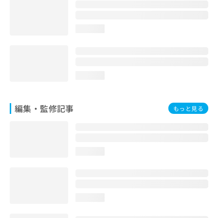
お
問
い
loading...
合
わ
せ
は
こ
loading...
ち
ら
編集・監修記事
もっと見る
loading...
loading...