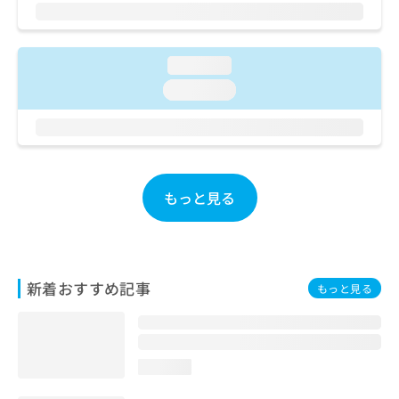
ご了
ら
み
承く
は
ださ
こ
無
い。
ち
料
loading...
ら
情
loading...
報
拡
掲
充
載
の
情
お
報
申
の
もっと見る
し
修
込
正
み
は
は
こ
こ
ち
新着おすすめ記事
もっと見る
ち
ら
ら
そ
の
loading...
他
の