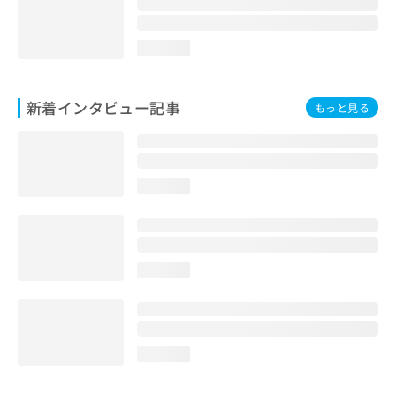
loading...
新着インタビュー記事
もっと見る
loading...
loading...
loading...