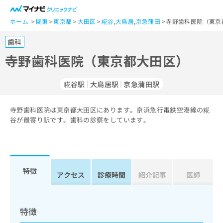
一
般
ホーム
関東
東京都
大田区
糀谷
,
大鳥居
,
京急蒲田
寺野歯科医院（東京
ユ
歯科
ー
ザ
寺野歯科医院（東京都大田区）
ー
の
糀谷駅
大鳥居駅
京急蒲田駅
方
は
こ
寺野歯科医院は東京都大田区にあります。京浜急行電鉄空港線の糀
谷が最寄り駅です。歯科の診察をしています。
ち
ら
医
マ
療
イ
特徴
アクセス
診療時間
紹介記事
医師
関
ナ
係
ビ
者
ク
の
リ
特徴
方
ニ