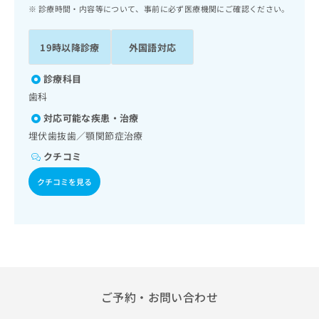
ッ
は
診療時間・内容等について、事前に必ず医療機関にご確認ください。
ク
こ
ナ
ち
19時以降診療
外国語対応
ビ
ら
に
関
診療科目
広
す
広
歯科
告
る
告
代
対応可能な疾患・治療
お
出
理
問
埋伏歯抜歯／顎関節症治療
稿
店
い
の
クチコミ
合
の
お
わ
方
問
クチコミを見る
せ
い
は
は
合
こ
こ
わ
ち
ち
せ
ら
ら
は
こ
こち
ち
広
らは
広
ら
ご予約・お問い合わせ
告
マイ
告
出
ナビ