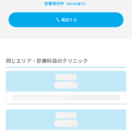
出
稿
クリ
資
診療受付中
（20:00まで）
稿
ニッ
の
料
クナ
の
お
の
ビサ
お
電話する
問
ご
イト
問
い
請
への
い
合
お問
求
合
合せ
わ
は
フォ
わ
せ
こ
ーム
せ
は
ち
とな
は
こ
ら
りま
同じエリア・診療科目のクリニック
こ
ち
す。
ち
ら
クリ
無
ら
ニッ
料
loading...
クの
資
情
予
loading...
料
報
約・
の
症状
拡
のご
ご
充
相談
請
の
など
求
お
はで
loading...
は
申
きま
こ
せん
し
loading...
ので
ち
込