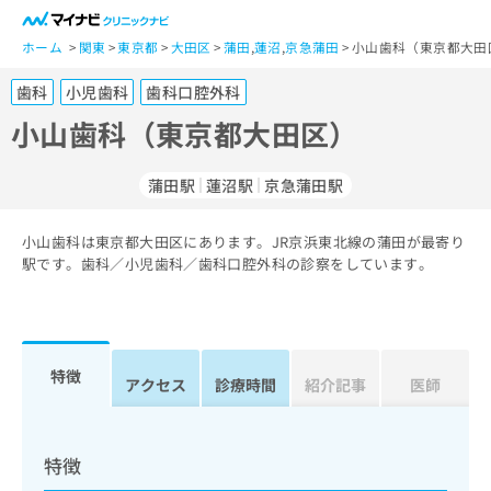
一
般
ホーム
関東
東京都
大田区
蒲田
,
蓮沼
,
京急蒲田
小山歯科（東京都大田
ユ
歯科
小児歯科
歯科口腔外科
ー
ザ
小山歯科（東京都大田区）
ー
の
蒲田駅
蓮沼駅
京急蒲田駅
方
は
こ
小山歯科は東京都大田区にあります。JR京浜東北線の蒲田が最寄り
駅です。歯科／小児歯科／歯科口腔外科の診察をしています。
ち
ら
医
マ
療
イ
特徴
アクセス
診療時間
紹介記事
医師
関
ナ
係
ビ
者
ク
の
リ
特徴
方
ニ