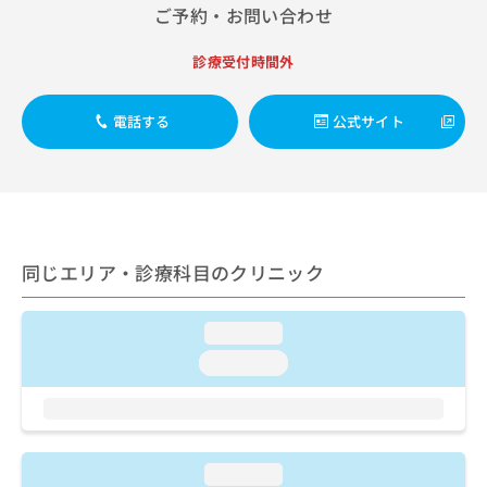
出
稿
クリ
資
ご予約・お問い合わせ
稿
ニッ
の
料
クナ
の
お
の
診療受付時間外
ビサ
お
問
ご
イト
問
い
請
への
い
合
お問
求
電話する
公式サイト
合
合せ
わ
は
フォ
わ
せ
こ
ーム
せ
は
ち
とな
は
こ
ら
りま
こ
ち
す。
ち
ら
クリ
無
ら
ニッ
同じエリア・診療科目のクリニック
料
クの
資
情
予
料
報
約・
loading...
の
症状
拡
のご
loading...
ご
充
相談
請
の
など
求
お
はで
は
申
きま
こ
せん
し
ので
ち
loading...
込