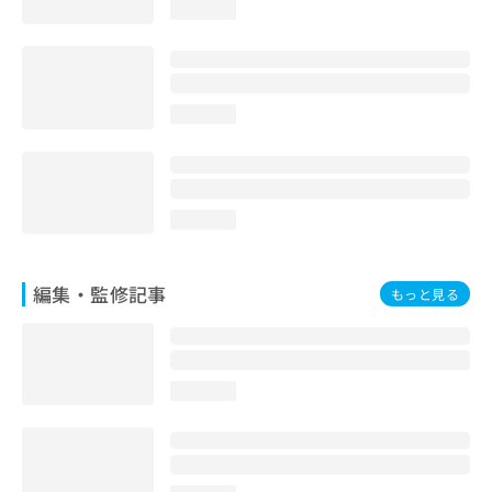
loading...
お
問
い
合
わ
loading...
せ
は
こ
ち
ら
loading...
編集・監修記事
もっと見る
loading...