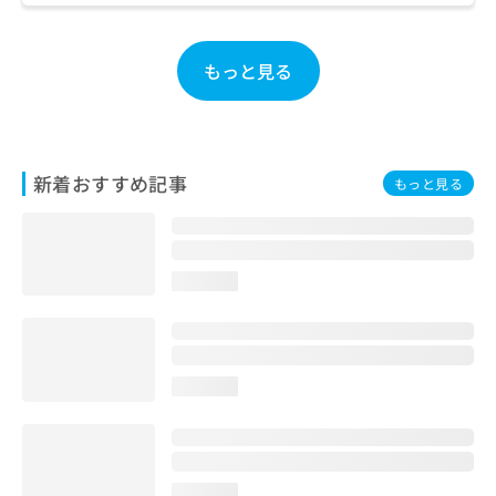
ご了
ら
み
承く
は
ださ
こ
無
い。
もっと見る
ち
料
ら
情
報
拡
掲
充
載
新着おすすめ記事
もっと見る
の
情
お
報
申
の
し
修
込
正
loading...
み
は
は
こ
こ
ち
ち
ら
loading...
ら
そ
の
他
の
loading...