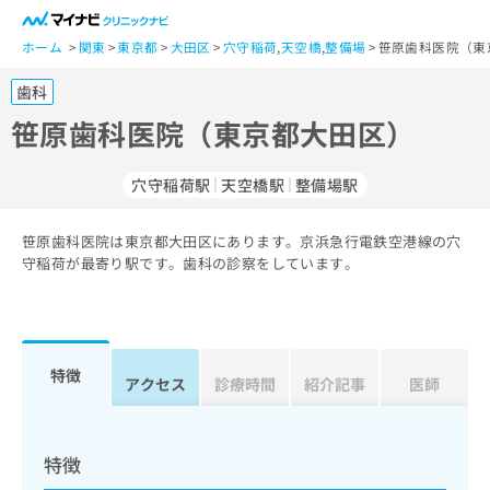
一
般
ホーム
関東
東京都
大田区
穴守稲荷
,
天空橋
,
整備場
笹原歯科医院（東
ユ
歯科
ー
ザ
笹原歯科医院（東京都大田区）
ー
の
穴守稲荷駅
天空橋駅
整備場駅
方
は
こ
笹原歯科医院は東京都大田区にあります。京浜急行電鉄空港線の穴
守稲荷が最寄り駅です。歯科の診察をしています。
ち
ら
医
マ
療
イ
特徴
アクセス
診療時間
紹介記事
医師
関
ナ
係
ビ
者
ク
の
リ
特徴
方
ニ