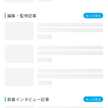
お
問
い
編集・監修記事
もっと見る
合
わ
せ
は
こ
loading...
ち
ら
loading...
loading...
新着インタビュー記事
もっと見る