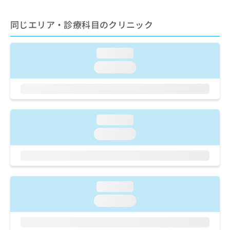
出
稿
クリ
資
稿
ニッ
の
料
クナ
同じエリア・診療科目のクリニック
の
お
の
ビサ
お
問
ご
イト
問
い
請
への
loading...
い
合
お問
求
合
合せ
わ
loading...
は
フォ
わ
せ
こ
ーム
せ
は
ち
とな
は
こ
ら
りま
こ
ち
す。
ち
ら
クリ
loading...
無
ら
ニッ
料
loading...
クの
資
情
予
料
報
約・
の
症状
拡
のご
ご
充
相談
請
の
loading...
など
求
お
はで
loading...
は
申
きま
こ
せん
し
ので
ち
込