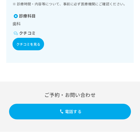
ッ
は
診療時間・内容等について、事前に必ず医療機関にご確認ください。
ク
こ
ナ
診療科目
ち
ビ
歯科
ら
に
クチコミ
関
広
す
広
クチコミを見る
告
る
告
代
お
出
理
問
稿
店
い
の
合
の
お
わ
方
問
せ
い
は
は
合
こ
ご予約・お問い合わせ
こ
わ
ち
ち
せ
ら
ら
は
電話する
こ
こち
ち
広
らは
広
ら
告
マイ
告
出
ナビ