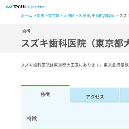
一
ホーム
関東
東京都
大田区
久が原
,
千鳥町
,
御嶽山
スズ
般
ユ
歯科
ー
ザ
スズキ歯科医院（東京都
ー
の
方
スズキ歯科医院は東京都大田区にあります。東京急行電鉄
は
こ
ち
ら
特徴
アクセス
医
マ
療
イ
特徴
ナ
関
ビ