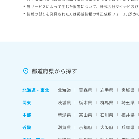
ち
み
当サービスによって生じた損害について、株式会社マイナビ及び
ら
は
情報の誤りを発見された方は
掲載情報の修正依頼フォーム
か
こ
ち
そ
ら
の
他
の
お
問
い
都道府県から探す
合
わ
せ
北海道
・
東北
北海道
青森県
岩手県
宮城県
は
こ
関東
茨城県
栃木県
群馬県
埼玉県
ち
ら
中部
新潟県
富山県
石川県
福井県
近畿
滋賀県
京都府
大阪府
兵庫県