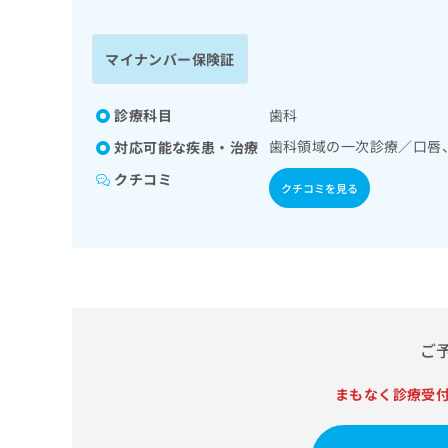
係
ク
者
リ
の
ニ
マイナンバー保険証
ッ
方
ク
は
ナ
診療科目
歯科
こ
ビ
歯科領域の一次診療／口唇
対応可能な疾患・治療
ち
に
関
ら
クチコミ
クチコミを見る
す
る
お
広
広
問
告
告
い
出
代
合
稿
わ
理
の
せ
店
ご
お
は
の
問
こ
い
まもなく診療受
方
ち
合
ら
は
わ
こ