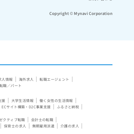
Copyright © Mynavi Corporation
求人情報
海外求人
転職エージェント
転職／パート
支援
大学生活情報
働く女性の生活情報
ECサイト構築・D2C事業支援
ふるさと納税
ゼクティブ転職
会計士の転職
保育士の求人
無期雇用派遣
介護の求人