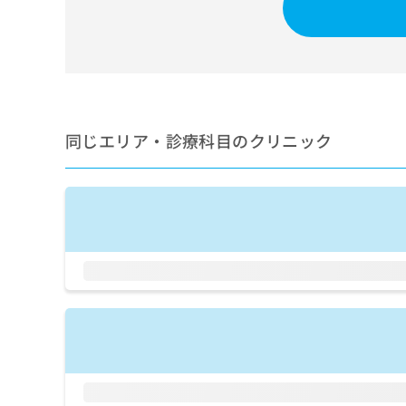
せ
こち
ち
らは
は
マイ
こ
ら
ナビ
ち
クリ
ら
ニッ
クナ
広
ビサ
広
資
イト
告
同じエリア・診療科目のクリニック
告
への
料
出
出
お問
の
稿
合せ
稿
ご
の
フォ
の
請
お
ーム
お
求
問
とな
問
りま
は
い
い
す。
こ
合
合
クリ
ち
わ
ニッ
わ
ら
せ
クの
せ
は
予
は
約・
こ
こ
無
症状
ち
ち
のご
料
ら
相談
ら
情
など
報
はで