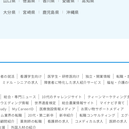
山口県
徳島県
香川県
愛媛県
高知県
大分県
宮崎県
鹿児島県
沖縄県
験者の就活
看護学生向け
医学生・研修医向け
独立・開業情報
転職・
ミドル・シニアの求人
障害者に特化した求人紹介サービス
福祉・介護の
総合・専門ニュース
10代のチャレンジサイト
ティーンマーケティング
ウエディング情報
世界遺産検定
総合農業情報サイト
マイナビ子育て
tudy
My CareerID
医療施設情報メディア
お買い物サポートメディア
ーム業界の転職
20代・第二新卒
新卒紹介
転職コンサルティング
エグ
顧問紹介
薬剤師の転職
看護師の求人
コメディカル求人
医師の求人
支援
外国人材の紹介