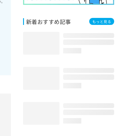
い。
新着おすすめ記事
もっと見る
loading...
loading...
loading...