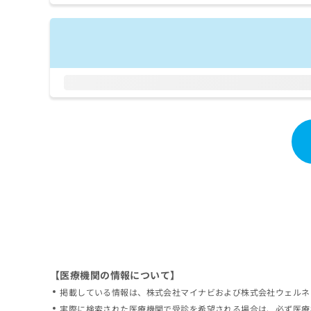
拡
資
きま
充
料
せん
の
ので
の
ご了
お
ご
承く
申
請
ださ
し
求
い。
込
は
み
こ
は
ち
こ
ら
ち
ら
無
料
掲
情
載
報
情
拡
報
充
の
の
修
お
【医療機関の情報について】
正
申
掲載している情報は、株式会社マイナビおよび株式会社ウェルネ
は
し
こ
実際に検索された医療機関で受診を希望される場合は、必ず医療
込