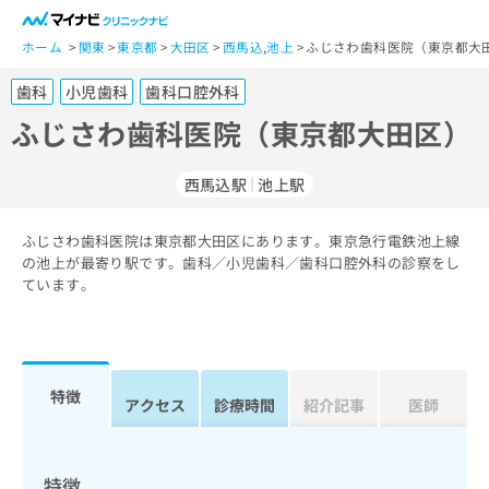
一
般
ホーム
関東
東京都
大田区
西馬込
,
池上
ふじさわ歯科医院（東京都大田
ユ
歯科
小児歯科
歯科口腔外科
ー
ザ
ふじさわ歯科医院（東京都大田区）
ー
の
西馬込駅
池上駅
方
は
こ
ふじさわ歯科医院は東京都大田区にあります。東京急行電鉄池上線
の池上が最寄り駅です。歯科／小児歯科／歯科口腔外科の診察をし
ち
ています。
ら
医
マ
療
イ
関
ナ
特徴
アクセス
診療時間
紹介記事
医師
係
ビ
者
ク
の
リ
方
ニ
特徴