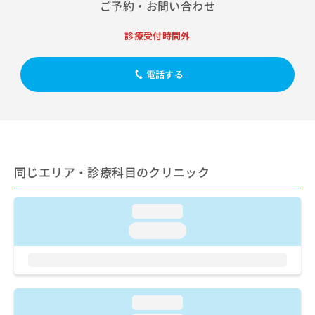
出
ご予約・お問い合わせ
稿
クリ
資
稿
ニッ
の
料
クナ
の
お
診療受付時間外
の
ビサ
お
問
ご
イト
問
い
請
への
い
電話する
合
お問
求
合
合せ
わ
は
フォ
わ
せ
こ
ーム
せ
は
ち
とな
は
こ
ら
りま
こ
ち
す。
ち
ら
クリ
無
同じエリア・診療科目のクリニック
ら
ニッ
料
クの
資
情
予
料
報
約・
loading...
の
症状
拡
loading...
のご
ご
充
相談
請
の
など
求
お
はで
は
申
きま
こ
せん
し
loading...
ので
ち
込