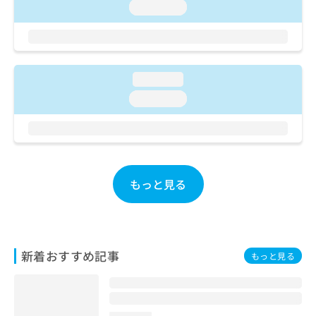
ご了
ら
み
loading...
承く
は
ださ
こ
無
い。
ち
料
ら
情
loading...
報
拡
掲
loading...
充
載
の
情
お
報
申
の
し
修
込
正
もっと見る
み
は
は
こ
こ
ち
ち
ら
ら
新着おすすめ記事
もっと見る
そ
の
他
の