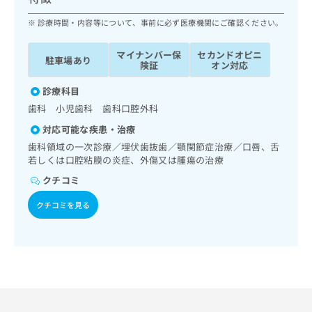
ッ
は
ク
診療時間・内容等について、事前に必ず医療機関にご確認ください。
こ
ナ
ち
ビ
ら
マイナンバー保
セカンドオピニ
駐車場あり
に
険証
オン対応
関
広
す
診療科目
広
告
る
告
歯科 小児歯科 歯科口腔外科
代
お
出
対応可能な疾患・治療
理
問
稿
店
い
歯科領域の一次診療／埋伏歯抜歯／顎関節症治療／口唇、舌
の
若しくは口腔粘膜の炎症、外傷又は腫瘍の治療
合
の
お
わ
方
問
クチコミ
せ
い
は
は
合
クチコミを見る
こ
こ
わ
ち
ち
せ
ら
ら
は
こ
こち
ち
広
らは
広
ら
告
マイ
告
出
ナビ