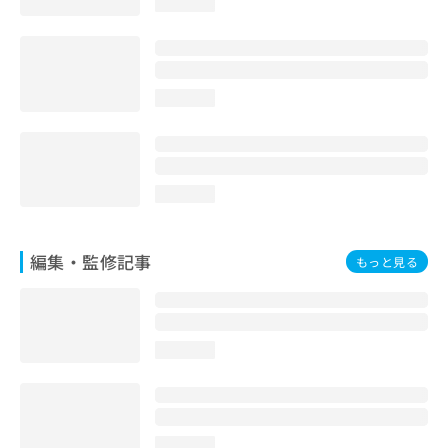
loading...
お
問
い
合
わ
loading...
せ
は
こ
ち
ら
loading...
編集・監修記事
もっと見る
loading...
loading...