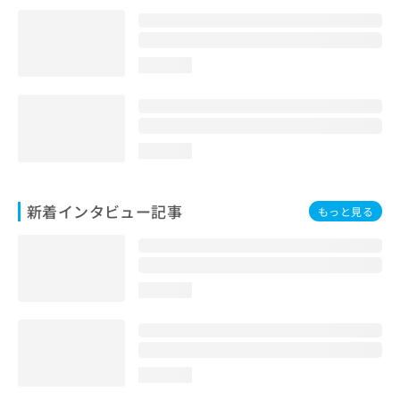
loading...
loading...
新着インタビュー記事
もっと見る
loading...
loading...