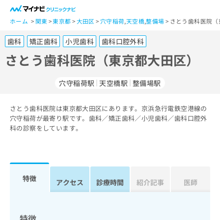
一
般
ホーム
関東
東京都
大田区
穴守稲荷
,
天空橋
,
整備場
さとう歯科医院（
ユ
歯科
矯正歯科
小児歯科
歯科口腔外科
ー
ザ
さとう歯科医院（東京都大田区）
ー
の
穴守稲荷駅
天空橋駅
整備場駅
方
は
こ
さとう歯科医院は東京都大田区にあります。京浜急行電鉄空港線の
穴守稲荷が最寄り駅です。歯科／矯正歯科／小児歯科／歯科口腔外
ち
科の診察をしています。
ら
医
マ
療
イ
関
ナ
特徴
アクセス
診療時間
紹介記事
医師
係
ビ
者
ク
の
リ
方
ニ
特徴