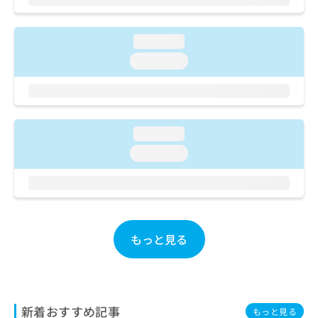
ご了
ら
み
承く
は
ださ
こ
無
い。
loading...
ち
料
loading...
ら
情
報
拡
掲
充
載
の
情
loading...
お
報
申
の
loading...
し
修
込
正
み
は
は
こ
こ
ち
ち
もっと見る
ら
ら
そ
の
他
新着おすすめ記事
もっと見る
の