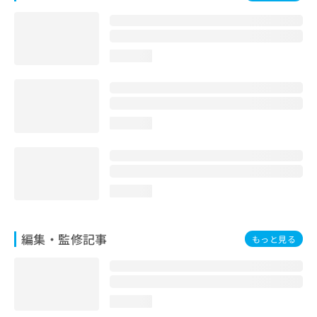
お
問
い
合
loading...
わ
せ
は
こ
ち
loading...
ら
loading...
編集・監修記事
もっと見る
loading...