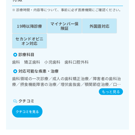
ッ
は
ク
診療時間・内容等について、事前に必ず医療機関にご確認ください。
こ
ナ
ち
ビ
ら
マイナンバー保
19時以降診療
外国語対応
に
険証
関
広
セカンドオピニ
す
広
告
オン対応
る
告
代
お
出
診療科目
理
問
稿
歯科 矯正歯科 小児歯科 歯科口腔外科
店
い
の
合
の
お
対応可能な疾患・治療
わ
方
問
歯科領域の一次診療／成人の歯科矯正治療／障害者の歯科治
せ
い
は
療／摂食機能障害の治療／埋伏歯抜歯／顎関節症治療／口
は
合
こ
唇、舌若しくは口腔粘膜の炎症、外傷又は腫瘍の治療
もっと見る
こ
わ
ち
ち
せ
クチコミ
ら
ら
は
クチコミを見る
こ
こち
ち
広
らは
広
ら
告
マイ
告
出
ナビ