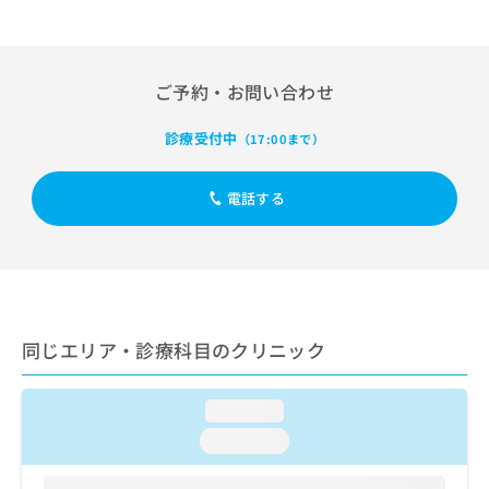
出
稿
クリ
資
稿
ニッ
の
料
クナ
の
お
の
ビサ
お
問
ご
イト
ご予約・お問い合わせ
問
い
請
への
い
合
お問
求
合
診療受付中
合せ
わ
（17:00まで）
は
フォ
わ
せ
こ
ーム
せ
は
ち
とな
電話する
は
こ
ら
りま
こ
ち
す。
ち
ら
クリ
無
ら
ニッ
料
クの
資
情
予
料
報
約・
の
症状
同じエリア・診療科目のクリニック
拡
のご
ご
充
相談
請
の
など
求
loading...
お
はで
は
申
きま
loading...
こ
せん
し
ので
ち
込