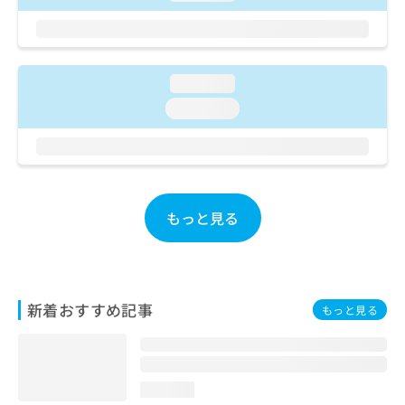
ご了
ら
み
承く
は
ださ
こ
無
い。
ち
料
ら
loading...
情
報
loading...
拡
掲
充
載
の
情
お
報
申
の
し
修
もっと見る
込
正
み
は
は
こ
こ
ち
ち
ら
新着おすすめ記事
もっと見る
ら
そ
の
他
loading...
の