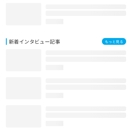
loading...
新着インタビュー記事
もっと見る
loading...
loading...
loading...