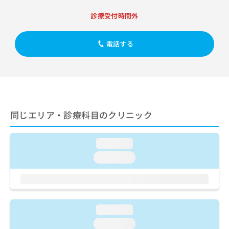
出
稿
クリ
資
稿
ニッ
の
診療受付時間外
料
クナ
の
お
の
ビサ
お
問
ご
イト
問
電話する
い
請
への
い
合
お問
求
合
合せ
わ
は
フォ
わ
せ
こ
ーム
せ
は
ち
とな
は
こ
ら
りま
こ
ち
す。
同じエリア・診療科目のクリニック
ち
ら
クリ
無
ら
ニッ
料
クの
資
情
loading...
予
料
報
約・
loading...
の
症状
拡
のご
ご
充
相談
請
の
など
求
お
はで
は
申
きま
loading...
こ
せん
し
ので
ち
込
loading...