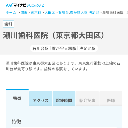
一
般
ホーム
関東
東京都
大田区
石川台
,
雪が谷大塚
,
洗足池
瀬川歯科医院（
ユ
歯科
ー
ザ
瀬川歯科医院（東京都大田区）
ー
の
石川台駅
雪が谷大塚駅
洗足池駅
方
は
こ
瀬川歯科医院は東京都大田区にあります。東京急行電鉄池上線の石
川台が最寄り駅です。歯科の診察をしています。
ち
ら
医
マ
療
イ
特徴
アクセス
診療時間
紹介記事
医師
関
ナ
係
ビ
者
ク
の
リ
特徴
方
ニ