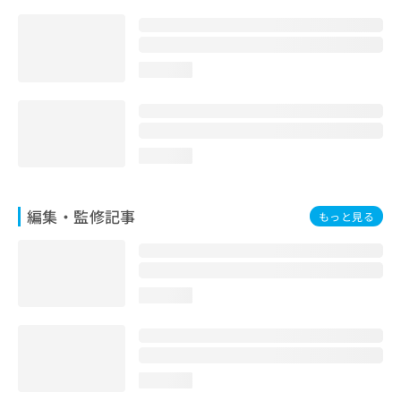
お
問
い
合
loading...
わ
せ
は
こ
ち
loading...
ら
編集・監修記事
もっと見る
loading...
loading...