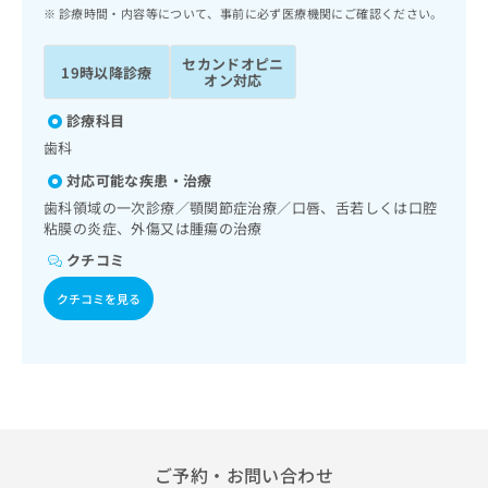
ッ
は
診療時間・内容等について、事前に必ず医療機関にご確認ください。
ク
こ
ナ
ち
セカンドオピニ
19時以降診療
ビ
オン対応
ら
に
関
診療科目
広
す
広
歯科
告
る
告
代
対応可能な疾患・治療
お
出
理
問
歯科領域の一次診療／顎関節症治療／口唇、舌若しくは口腔
稿
店
粘膜の炎症、外傷又は腫瘍の治療
い
の
合
の
お
クチコミ
わ
方
問
せ
い
クチコミを見る
は
は
合
こ
こ
わ
ち
ち
せ
ら
ら
は
こ
こち
ち
広
らは
広
ら
告
マイ
告
ご予約・お問い合わせ
出
ナビ