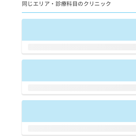
せ
こち
同じエリア・診療科目のクリニック
ち
らは
は
マイ
こ
ら
ナビ
ち
クリ
ら
ニッ
クナ
広
ビサ
広
資
イト
告
告
への
料
出
出
お問
の
稿
合せ
稿
ご
の
フォ
の
請
お
ーム
お
求
問
とな
問
りま
は
い
い
す。
こ
合
合
クリ
ち
わ
ニッ
わ
ら
せ
クの
せ
は
予
は
約・
こ
こ
無
症状
ち
ち
のご
料
ら
相談
ら
情
など
報
はで