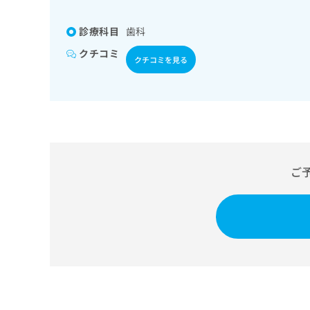
係
ク
者
リ
診療科目
歯科
の
ニ
ッ
方
クチコミ
クチコミを見る
ク
は
ナ
こ
ビ
ち
に
関
ら
す
る
お
広
ご
広
問
告
告
い
出
代
合
稿
わ
理
の
せ
店
お
は
の
問
こ
い
方
ち
合
ら
は
わ
こ