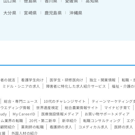
山口県
徳島県
香川県
愛媛県
高知県
大分県
宮崎県
鹿児島県
沖縄県
験者の就活
看護学生向け
医学生・研修医向け
独立・開業情報
転職・
ミドル・シニアの求人
障害者に特化した求人紹介サービス
福祉・介護の
総合・専門ニュース
10代のチャレンジサイト
ティーンマーケティング
ウエディング情報
世界遺産検定
総合農業情報サイト
マイナビ子育て
tudy
My CareerID
医療施設情報メディア
お買い物サポートメディア
ーム業界の転職
20代・第二新卒
新卒紹介
転職コンサルティング
エグ
顧問紹介
薬剤師の転職
看護師の求人
コメディカル求人
医師の求人
支援
外国人材の紹介