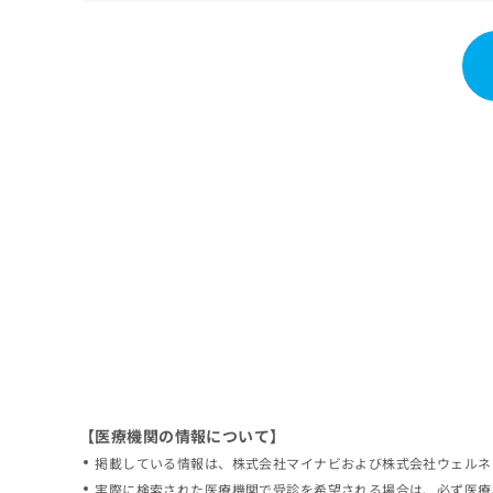
拡
資
きま
充
料
せん
の
ので
の
ご了
お
ご
承く
申
請
ださ
し
求
い。
込
は
み
こ
は
ち
こ
ら
ち
ら
無
料
掲
情
載
報
情
拡
報
充
の
の
修
お
【医療機関の情報について】
正
申
掲載している情報は、株式会社マイナビおよび株式会社ウェルネ
は
し
こ
実際に検索された医療機関で受診を希望される場合は、必ず医療
込