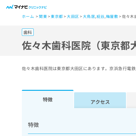
一
ホーム
関東
東京都
大田区
大鳥居
,
糀谷
,
梅屋敷
佐々木
般
ユ
歯科
ー
ザ
佐々木歯科医院（東京都
ー
の
方
佐々木歯科医院は東京都大田区にあります。京浜急行電鉄
は
こ
ち
ら
特徴
アクセス
医
マ
療
イ
特徴
ナ
関
ビ