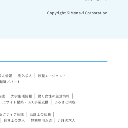
Copyright © Mynavi Corporation
求人情報
海外求人
転職エージェント
転職／パート
支援
大学生活情報
働く女性の生活情報
ECサイト構築・D2C事業支援
ふるさと納税
ゼクティブ転職
会計士の転職
保育士の求人
無期雇用派遣
介護の求人