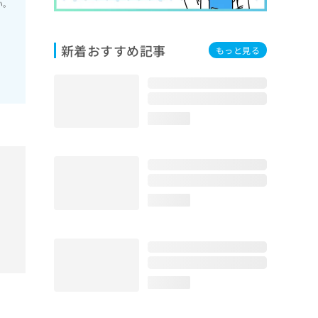
い。
新着おすすめ記事
もっと見る
loading...
loading...
loading...