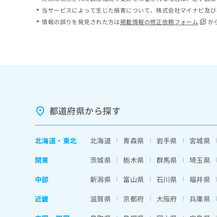
ち
み
当サービスによって生じた損害について、株式会社マイナビ及び
ら
は
情報の誤りを発見された方は
掲載情報の修正依頼フォーム
か
こ
ち
そ
ら
の
他
の
お
問
い
都道府県から探す
合
わ
せ
北海道
・
東北
北海道
青森県
岩手県
宮城県
は
こ
関東
茨城県
栃木県
群馬県
埼玉県
ち
ら
中部
新潟県
富山県
石川県
福井県
近畿
滋賀県
京都府
大阪府
兵庫県