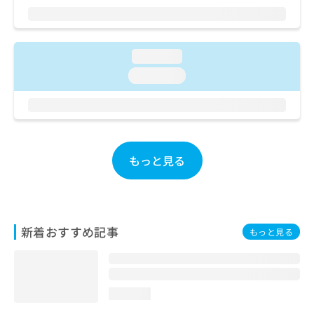
ご了
ら
み
承く
は
ださ
こ
無
い。
ち
料
loading...
ら
情
loading...
報
拡
掲
充
載
の
情
お
報
申
の
もっと見る
し
修
込
正
み
は
は
こ
こ
ち
新着おすすめ記事
もっと見る
ち
ら
ら
そ
の
loading...
他
の