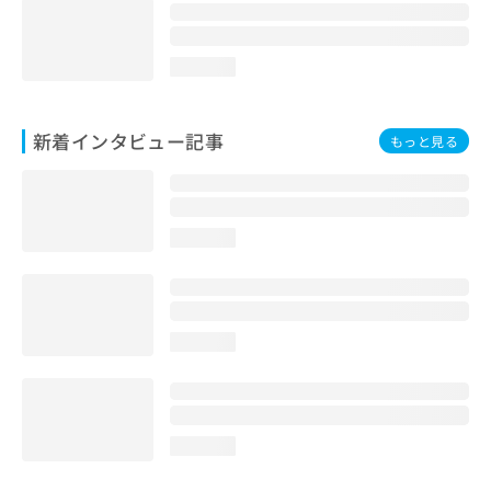
loading...
新着インタビュー記事
もっと見る
loading...
loading...
loading...