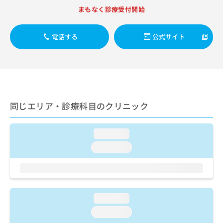
出
稿
クリ
資
まもなく診療受付開始
稿
ニッ
の
料
クナ
の
お
の
ビサ
お
問
ご
電話する
公式サイト
イト
問
い
請
への
い
合
お問
求
合
合せ
わ
は
フォ
わ
せ
こ
ーム
せ
は
ち
とな
は
こ
ら
りま
こ
ち
同じエリア・診療科目のクリニック
す。
ち
ら
クリ
無
ら
ニッ
料
クの
loading...
資
情
予
料
loading...
報
約・
の
症状
拡
のご
ご
充
相談
請
の
など
求
お
はで
は
申
loading...
きま
こ
せん
し
loading...
ので
ち
込