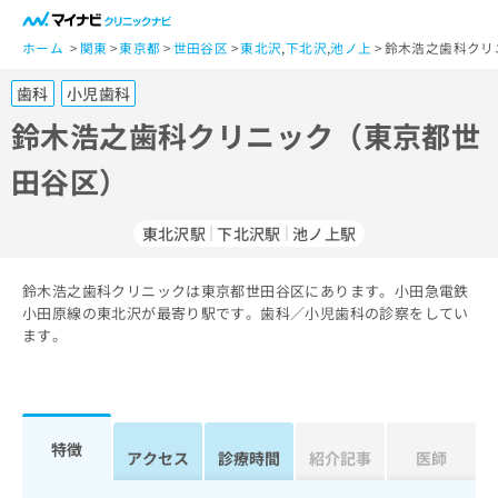
一
般
ホーム
関東
東京都
世田谷区
東北沢
,
下北沢
,
池ノ上
鈴木浩之歯科クリ
ユ
歯科
小児歯科
ー
ザ
鈴木浩之歯科クリニック（東京都世
ー
田谷区）
の
方
は
東北沢駅
下北沢駅
池ノ上駅
こ
ち
鈴木浩之歯科クリニックは東京都世田谷区にあります。小田急電鉄
ら
小田原線の東北沢が最寄り駅です。歯科／小児歯科の診察をしてい
ます。
医
マ
療
イ
関
ナ
係
ビ
者
ク
特徴
アクセス
診療時間
紹介記事
医師
の
リ
方
ニ