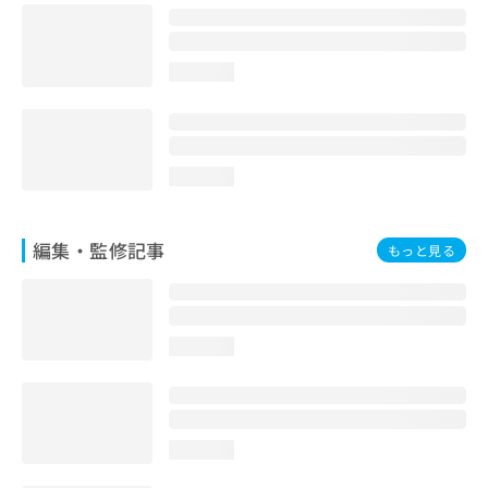
お
問
い
loading...
合
わ
せ
は
こ
loading...
ち
ら
編集・監修記事
もっと見る
loading...
loading...