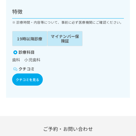
ッ
は
ク
こ
特徴
ナ
ち
ビ
診療時間・内容等について、事前に必ず医療機関にご確認ください。
ら
に
関
マイナンバー保
広
19時以降診療
す
広
険証
告
る
告
代
お
診療科目
出
理
問
稿
歯科 小児歯科
店
い
の
クチコミ
合
の
お
わ
方
問
クチコミを見る
せ
い
は
は
合
こ
こ
わ
ち
ち
せ
ら
ら
は
こ
こち
ち
広
らは
広
ら
告
ご予約・お問い合わせ
マイ
告
出
ナビ