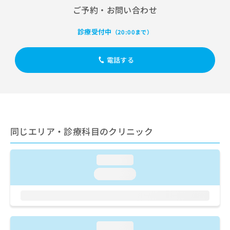
出
稿
クリ
資
ご予約・お問い合わせ
稿
ニッ
の
料
クナ
の
お
の
ビサ
診療受付中
（20:00まで）
お
問
ご
イト
問
い
請
への
い
合
お問
求
電話する
合
合せ
わ
は
フォ
わ
せ
こ
ーム
せ
は
ち
とな
は
こ
ら
りま
こ
ち
す。
ち
ら
クリ
無
ら
ニッ
同じエリア・診療科目のクリニック
料
クの
資
情
予
料
報
約・
loading...
の
症状
拡
のご
ご
充
loading...
相談
請
の
など
求
お
はで
は
申
きま
こ
せん
し
ので
ち
込
loading...