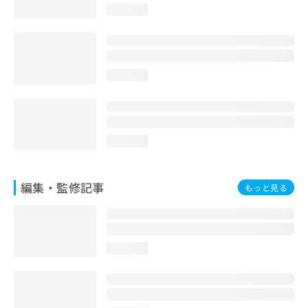
お
loading...
問
い
合
わ
loading...
せ
は
こ
ち
ら
loading...
編集・監修記事
もっと見る
loading...