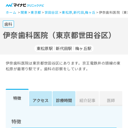
一
般
ホーム
関東
東京都
世田谷区
東松原
,
新代田
,
梅ヶ丘
伊奈歯科医院（東
ユ
歯科
ー
ザ
伊奈歯科医院（東京都世田谷区）
ー
の
東松原駅
新代田駅
梅ヶ丘駅
方
は
こ
伊奈歯科医院は東京都世田谷区にあります。京王電鉄井の頭線の東
松原が最寄り駅です。歯科の診察をしています。
ち
ら
医
マ
療
イ
特徴
アクセス
診療時間
紹介記事
医師
関
ナ
係
ビ
者
ク
の
リ
特徴
方
ニ