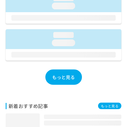
ご了
ら
み
承く
loading...
は
ださ
こ
無
い。
ち
料
ら
情
報
loading...
拡
掲
loading...
充
載
の
情
お
報
申
の
し
修
込
正
もっと見る
み
は
は
こ
こ
ち
ち
ら
ら
新着おすすめ記事
もっと見る
そ
の
他
の