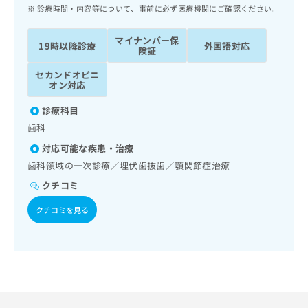
ッ
は
診療時間・内容等について、事前に必ず医療機関にご確認ください。
ク
こ
ナ
ち
マイナンバー保
19時以降診療
外国語対応
ビ
険証
ら
に
セカンドオピニ
関
広
オン対応
す
広
告
る
告
診療科目
代
お
出
歯科
理
問
稿
店
い
の
対応可能な疾患・治療
合
の
お
歯科領域の一次診療／埋伏歯抜歯／顎関節症治療
わ
方
問
クチコミ
せ
い
は
は
合
こ
クチコミを見る
こ
わ
ち
ち
せ
ら
ら
は
こ
こち
ち
広
らは
広
ら
告
マイ
告
出
ナビ