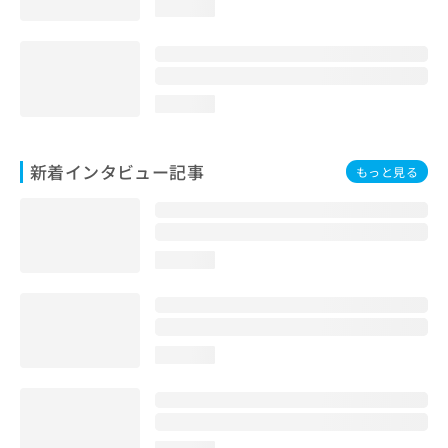
loading...
loading...
新着インタビュー記事
もっと見る
loading...
loading...