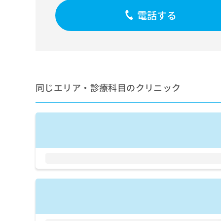
せ
こち
ち
らは
は
電話する
マイ
こ
ら
ナビ
ち
クリ
ら
ニッ
クナ
広
ビサ
広
資
イト
告
告
への
料
出
出
同じエリア・診療科目のクリニック
お問
の
稿
合せ
稿
ご
の
フォ
の
請
お
ーム
お
求
問
とな
問
りま
は
い
い
す。
こ
合
合
クリ
ち
わ
ニッ
わ
ら
せ
クの
せ
は
予
は
約・
こ
こ
無
症状
ち
ち
のご
料
ら
相談
ら
情
など
報
はで