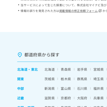
ち
み
当サービスによって生じた損害について、株式会社マイナビ及び
ら
は
情報の誤りを発見された方は
掲載情報の修正依頼フォーム
か
こ
ち
そ
ら
の
他
の
お
問
い
都道府県から探す
合
わ
せ
北海道
・
東北
北海道
青森県
岩手県
宮城県
は
こ
関東
茨城県
栃木県
群馬県
埼玉県
ち
ら
中部
新潟県
富山県
石川県
福井県
近畿
滋賀県
京都府
大阪府
兵庫県