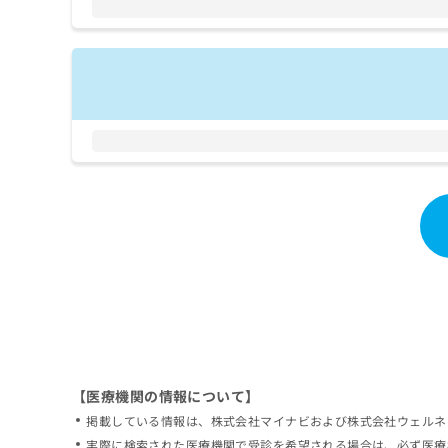
拡
資
きま
充
料
せん
の
ので
の
ご了
お
ご
承く
申
請
ださ
し
求
い。
込
は
み
こ
は
ち
こ
ら
ち
ら
無
料
掲
情
載
報
情
拡
報
充
の
の
修
お
【医療機関の情報について】
正
申
掲載している情報は、株式会社マイナビおよび株式会社ウェルネ
は
し
こ
実際に検索された医療機関で受診を希望される場合は、必ず医療
込