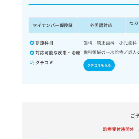
係
ク
者
リ
の
ニ
セカ
ッ
方
マイナンバー保険証
外国語対応
ク
は
ナ
こ
ビ
診療科目
歯科 矯正歯科 小児歯科
ち
に
歯科領域の一次診療／成人
対応可能な疾患・治療
関
ら
す
クチコミ
クチコミを見る
る
お
広
広
問
告
告
い
出
代
合
稿
わ
理
の
せ
店
お
は
の
ご
問
こ
い
方
ち
合
ら
診療受付時間外
は
わ
こ