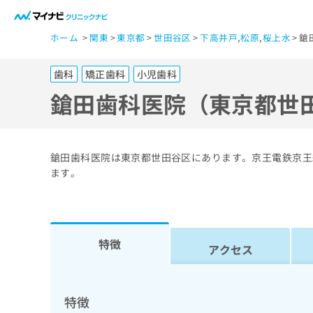
一
ホーム
関東
東京都
世田谷区
下高井戸
,
松原
,
桜上水
鎗
般
ユ
歯科
矯正歯科
小児歯科
ー
ザ
鎗田歯科医院（東京都世
ー
の
方
鎗田歯科医院は東京都世田谷区にあります。京王電鉄京王
は
ます。
こ
ち
ら
特徴
アクセス
医
マ
療
イ
ナ
関
特徴
ビ