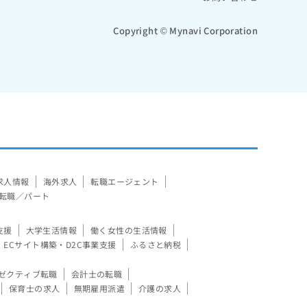
Copyright © Mynavi Corporation
求人情報
海外求人
転職エージェント
転職／パート
支援
大学生活情報
働く女性の生活情報
ECサイト構築・D2C事業支援
ふるさと納税
ゼクティブ転職
会計士の転職
保育士の求人
無期雇用派遣
介護の求人