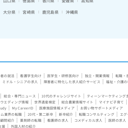
山口県
徳島県
香川県
愛媛県
高知県
大分県
宮崎県
鹿児島県
沖縄県
験者の就活
看護学生向け
医学生・研修医向け
独立・開業情報
転職・
ミドル・シニアの求人
障害者に特化した求人紹介サービス
福祉・介護の
総合・専門ニュース
10代のチャレンジサイト
ティーンマーケティング
ウエディング情報
世界遺産検定
総合農業情報サイト
マイナビ子育て
tudy
My CareerID
医療施設情報メディア
お買い物サポートメディア
ーム業界の転職
20代・第二新卒
新卒紹介
転職コンサルティング
エグ
顧問紹介
薬剤師の転職
看護師の求人
コメディカル求人
医師の求人
支援
外国人材の紹介