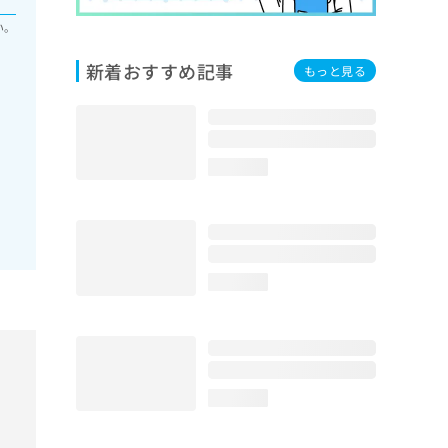
い。
新着おすすめ記事
もっと見る
loading...
loading...
loading...