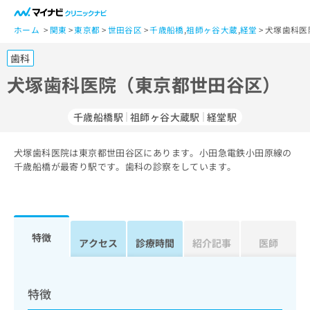
一
般
ホーム
関東
東京都
世田谷区
千歳船橋
,
祖師ヶ谷大蔵
,
経堂
犬塚歯科医
ユ
歯科
ー
ザ
犬塚歯科医院（東京都世田谷区）
ー
の
千歳船橋駅
祖師ヶ谷大蔵駅
経堂駅
方
は
こ
犬塚歯科医院は東京都世田谷区にあります。小田急電鉄小田原線の
千歳船橋が最寄り駅です。歯科の診察をしています。
ち
ら
医
マ
療
イ
特徴
アクセス
診療時間
紹介記事
医師
関
ナ
係
ビ
者
ク
の
リ
特徴
方
ニ