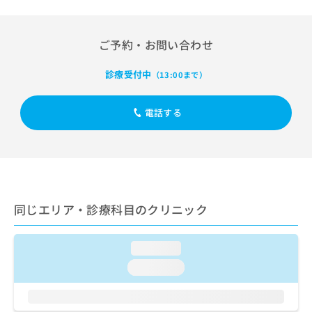
出
稿
クリ
資
稿
ニッ
の
料
クナ
の
お
の
ビサ
ご予約・お問い合わせ
お
問
ご
イト
問
い
請
への
い
診療受付中
合
（13:00まで）
お問
求
合
合せ
わ
は
フォ
わ
せ
こ
ーム
電話する
せ
は
ち
とな
は
こ
ら
りま
こ
ち
す。
ち
ら
クリ
無
ら
ニッ
料
クの
資
情
予
料
同じエリア・診療科目のクリニック
報
約・
の
症状
拡
のご
ご
充
相談
請
loading...
の
など
求
お
はで
loading...
は
申
きま
こ
せん
し
ので
ち
込