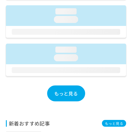
ご了
ら
み
承く
は
ださ
loading...
こ
無
い。
loading...
ち
料
ら
情
報
拡
掲
充
載
loading...
の
情
お
報
loading...
申
の
し
修
込
正
み
は
は
こ
こ
もっと見る
ち
ち
ら
ら
そ
の
新着おすすめ記事
もっと見る
他
の