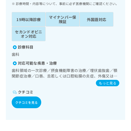
ッ
は
診療時間・内容等について、事前に必ず医療機関にご確認ください。
ク
こ
ナ
ち
マイナンバー保
19時以降診療
外国語対応
ビ
険証
ら
に
セカンドオピニ
関
広
オン対応
す
広
告
る
告
診療科目
代
お
出
歯科
理
問
稿
店
い
の
対応可能な疾患・治療
合
の
お
歯科領域の一次診療／摂食機能障害の治療／埋伏歯抜歯／顎
わ
方
問
関節症治療／口唇、舌若しくは口腔粘膜の炎症、外傷又は腫
せ
い
は
瘍の治療
もっと見る
は
合
こ
こ
わ
クチコミ
ち
ち
せ
ら
ら
クチコミを見る
は
こ
こち
ち
広
らは
広
ら
告
マイ
告
出
ナビ