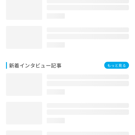
loading...
loading...
新着インタビュー記事
もっと見る
loading...
loading...