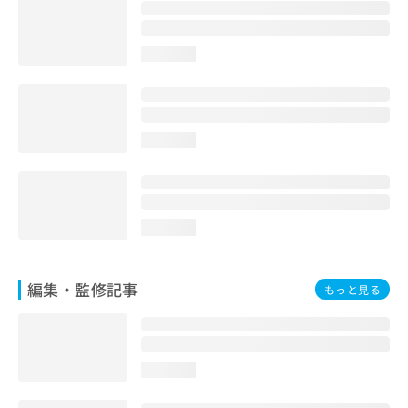
お
問
い
loading...
合
わ
せ
は
こ
loading...
ち
ら
loading...
編集・監修記事
もっと見る
loading...