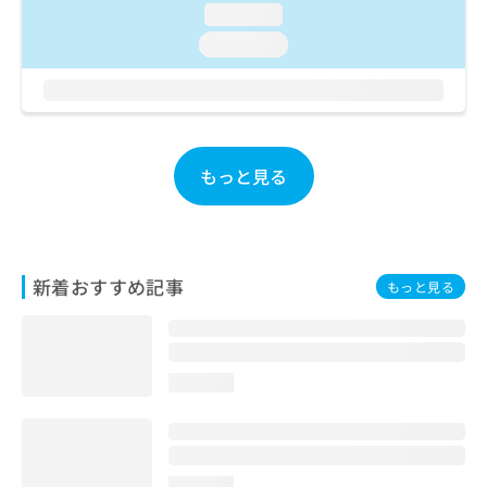
ご了
ら
み
loading...
承く
は
ださ
loading...
こ
無
い。
ち
料
ら
情
報
拡
掲
充
載
もっと見る
の
情
お
報
申
の
し
修
込
正
新着おすすめ記事
もっと見る
み
は
は
こ
こ
ち
ち
ら
ら
loading...
そ
の
他
の
loading...