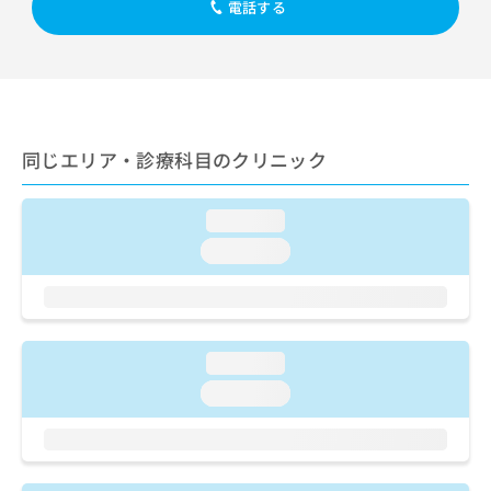
出
電話する
稿
クリ
資
稿
ニッ
の
料
クナ
の
お
の
ビサ
お
問
ご
イト
問
い
請
への
い
合
お問
求
合
合せ
わ
は
同じエリア・診療科目のクリニック
フォ
わ
せ
こ
ーム
せ
は
ち
とな
は
こ
ら
りま
loading...
こ
ち
す。
ち
ら
loading...
クリ
無
ら
ニッ
料
クの
資
情
予
料
報
約・
の
症状
拡
loading...
のご
ご
充
相談
請
の
loading...
など
求
お
はで
は
申
きま
こ
せん
し
ので
ち
込