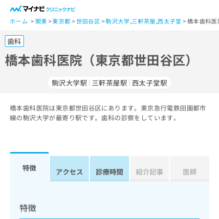
一
般
ホーム
関東
東京都
世田谷区
駒沢大学
,
三軒茶屋
,
西太子堂
橋本歯科医
ユ
歯科
ー
ザ
橋本歯科医院（東京都世田谷区）
ー
の
駒沢大学駅
三軒茶屋駅
西太子堂駅
方
は
こ
橋本歯科医院は東京都世田谷区にあります。東京急行電鉄田園都市
線の駒沢大学が最寄り駅です。歯科の診察をしています。
ち
ら
医
マ
療
イ
特徴
アクセス
診療時間
紹介記事
医師
関
ナ
係
ビ
者
ク
の
リ
特徴
方
ニ