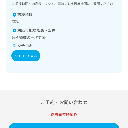
ッ
は
診療時間・内容等について、事前に必ず医療機関にご確認ください。
ク
こ
ナ
診療科目
ち
ビ
歯科
ら
に
対応可能な疾患・治療
関
広
す
歯科領域の一次診療
広
告
る
告
クチコミ
代
お
出
理
問
稿
クチコミを見る
店
い
の
合
の
お
わ
方
問
せ
い
は
は
合
こ
こ
わ
ち
ち
せ
ら
ら
は
ご予約・お問い合わせ
こ
こち
ち
広
診療受付時間外
らは
広
ら
告
マイ
告
出
ナビ