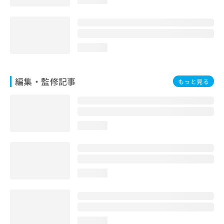
お
問
い
合
わ
loading...
せ
は
こ
編集・監修記事
もっと見る
ち
ら
loading...
loading...
loading...