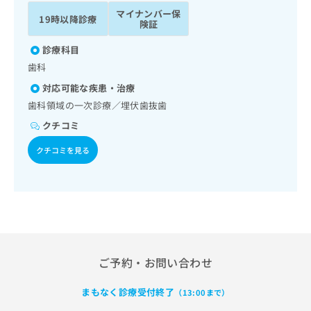
ッ
は
マイナンバー保
19時以降診療
ク
こ
険証
ナ
ち
ビ
診療科目
ら
に
歯科
関
広
対応可能な疾患・治療
す
広
告
る
歯科領域の一次診療／埋伏歯抜歯
告
代
お
出
クチコミ
理
問
稿
店
い
の
クチコミを見る
合
の
お
わ
方
問
せ
い
は
は
合
こ
こ
わ
ち
ち
せ
ら
ら
は
こ
ご予約・お問い合わせ
こち
ち
広
らは
広
ら
告
まもなく診療受付終了
マイ
（13:00まで）
告
出
ナビ