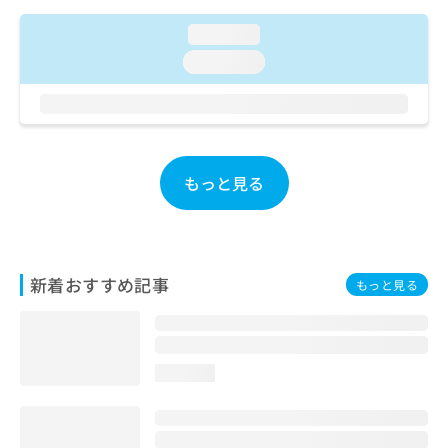
ご了
ら
み
承く
は
loading...
ださ
こ
無
い。
loading...
ち
料
ら
情
報
拡
掲
充
載
の
情
もっと見る
お
報
申
の
し
修
込
正
み
は
新着おすすめ記事
もっと見る
は
こ
こ
ち
ち
ら
ら
loading...
そ
の
他
の