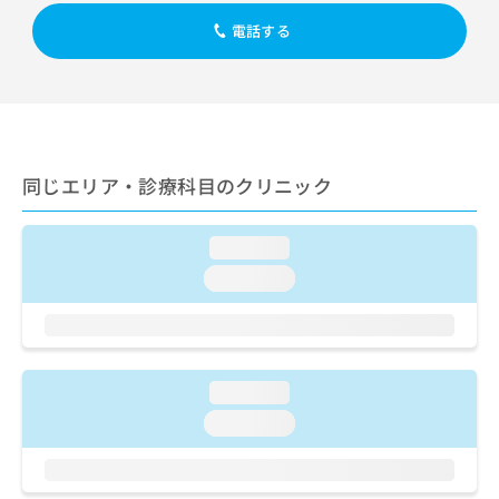
出
稿
クリ
資
稿
ニッ
電話する
の
料
クナ
の
お
の
ビサ
お
問
ご
イト
問
い
請
への
い
合
お問
求
合
合せ
わ
は
フォ
わ
せ
こ
ーム
同じエリア・診療科目のクリニック
せ
は
ち
とな
は
こ
ら
りま
こ
ち
す。
loading...
ち
ら
クリ
無
ら
ニッ
loading...
料
クの
資
情
予
料
報
約・
の
症状
拡
のご
ご
充
相談
loading...
請
の
など
求
お
loading...
はで
は
申
きま
こ
せん
し
ので
ち
込