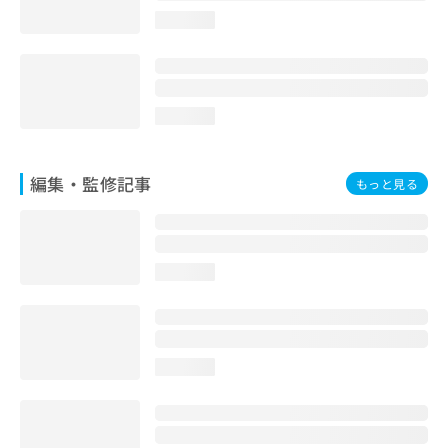
お
loading...
問
い
合
わ
せ
loading...
は
こ
ち
編集・監修記事
もっと見る
ら
loading...
loading...