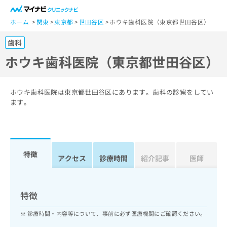
一
般
ホーム
関東
東京都
世田谷区
ホウキ歯科医院（東京都世田谷区）
ユ
歯科
ー
ザ
ホウキ歯科医院（東京都世田谷区）
ー
の
方
ホウキ歯科医院は東京都世田谷区にあります。歯科の診察をしてい
は
ます。
こ
ち
ら
特徴
医
アクセス
診療時間
紹介記事
医師
マ
療
イ
関
ナ
係
ビ
特徴
者
ク
の
リ
診療時間・内容等について、事前に必ず医療機関にご確認ください。
方
ニ