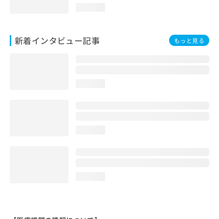
loading...
新着インタビュー記事
もっと見る
loading...
loading...
loading...