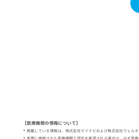
拡
資
きま
充
料
せん
の
ので
の
ご了
お
ご
承く
申
請
ださ
し
求
い。
込
は
み
こ
は
ち
こ
ら
ち
ら
無
料
掲
情
載
報
情
拡
報
充
の
の
修
お
【医療機関の情報について】
正
申
掲載している情報は、株式会社マイナビおよび株式会社ウェルネ
は
し
こ
実際に検索された医療機関で受診を希望される場合は、必ず医療
込