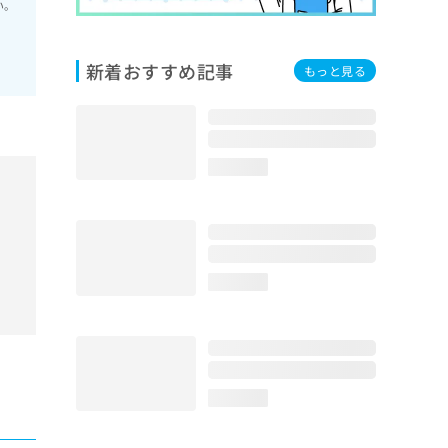
い。
新着おすすめ記事
もっと見る
loading...
loading...
loading...