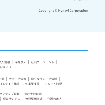
Copyright © Mynavi Corporation
求人情報
海外求人
転職エージェント
転職／パート
支援
大学生活情報
働く女性の生活情報
ECサイト構築・D2C事業支援
ふるさと納税
ゼクティブ転職
会計士の転職
保育士の求人
無期雇用派遣
介護の求人