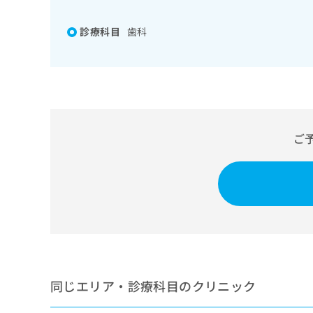
係
ク
者
リ
診療科目
歯科
の
ニ
ッ
方
ク
は
ナ
こ
ビ
ち
に
関
ら
す
ご
る
お
広
広
問
告
告
い
出
代
合
稿
わ
理
の
せ
店
お
は
の
問
こ
い
方
ち
同じエリア・診療科目のクリニック
合
ら
は
わ
こ