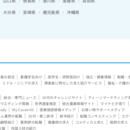
山口県
徳島県
香川県
愛媛県
高知県
大分県
宮崎県
鹿児島県
沖縄県
験者の就活
看護学生向け
医学生・研修医向け
独立・開業情報
転職・
ミドル・シニアの求人
障害者に特化した求人紹介サービス
福祉・介護の
総合・専門ニュース
10代のチャレンジサイト
ティーンマーケティング
ウエディング情報
世界遺産検定
総合農業情報サイト
マイナビ子育て
tudy
My CareerID
医療施設情報メディア
お買い物サポートメディア
ーム業界の転職
20代・第二新卒
新卒紹介
転職コンサルティング
エグ
顧問紹介
薬剤師の転職
看護師の求人
コメディカル求人
医師の求人
支援
外国人材の紹介