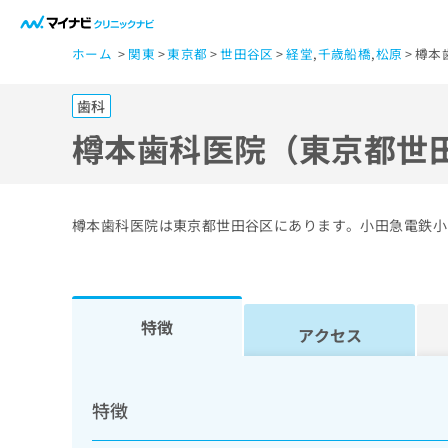
一
ホーム
関東
東京都
世田谷区
経堂
,
千歳船橋
,
松原
樽本
般
ユ
歯科
ー
ザ
樽本歯科医院（東京都世
ー
の
方
樽本歯科医院は東京都世田谷区にあります。小田急電鉄小
は
こ
ち
ら
特徴
アクセス
医
マ
療
イ
特徴
ナ
関
ビ