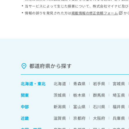
ち
み
当サービスによって生じた損害について、株式会社マイナビ及び
ら
は
情報の誤りを発見された方は
掲載情報の修正依頼フォーム
か
こ
ち
そ
ら
の
他
の
お
問
い
都道府県から探す
合
わ
せ
北海道
・
東北
北海道
青森県
岩手県
宮城県
は
こ
関東
茨城県
栃木県
群馬県
埼玉県
ち
ら
中部
新潟県
富山県
石川県
福井県
近畿
滋賀県
京都府
大阪府
兵庫県