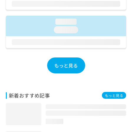
ご了
ら
み
承く
は
ださ
こ
無
い。
ち
料
loading...
ら
情
loading...
報
拡
掲
充
載
の
情
お
報
申
の
もっと見る
し
修
込
正
み
は
は
こ
こ
ち
新着おすすめ記事
もっと見る
ち
ら
ら
そ
の
loading...
他
の