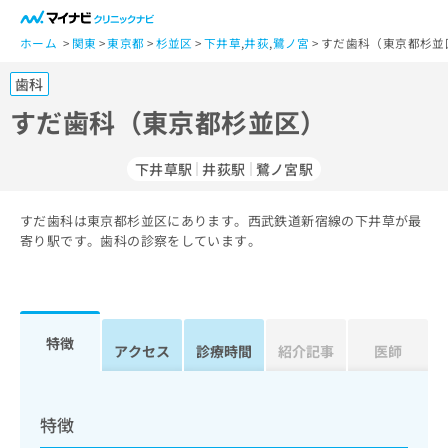
一
般
ホーム
関東
東京都
杉並区
下井草
,
井荻
,
鷺ノ宮
すだ歯科（東京都杉並
ユ
歯科
ー
ザ
すだ歯科（東京都杉並区）
ー
の
下井草駅
井荻駅
鷺ノ宮駅
方
は
こ
すだ歯科は東京都杉並区にあります。西武鉄道新宿線の下井草が最
寄り駅です。歯科の診察をしています。
ち
ら
医
マ
療
イ
特徴
アクセス
診療時間
紹介記事
医師
関
ナ
係
ビ
者
ク
の
リ
特徴
方
ニ