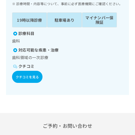
ッ
は
診療時間・内容等について、事前に必ず医療機関にご確認ください。
ク
こ
ナ
ち
マイナンバー保
19時以降診療
駐車場あり
ビ
険証
ら
に
関
診療科目
広
す
広
歯科
告
る
告
代
対応可能な疾患・治療
お
出
理
問
歯科領域の一次診療
稿
店
い
の
クチコミ
合
の
お
わ
方
問
クチコミを見る
せ
い
は
は
合
こ
こ
わ
ち
ち
せ
ら
ら
は
こ
こち
ち
広
らは
広
ら
ご予約・お問い合わせ
告
マイ
告
出
ナビ