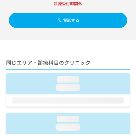
出
稿
クリ
資
診療受付時間外
稿
ニッ
の
料
クナ
の
お
の
ビサ
お
電話する
問
ご
イト
問
い
請
への
い
合
お問
求
合
合せ
わ
は
フォ
わ
せ
こ
ーム
せ
は
ち
とな
は
こ
ら
りま
同じエリア・診療科目のクリニック
こ
ち
す。
ち
ら
クリ
無
ら
ニッ
料
loading...
クの
資
情
予
loading...
料
報
約・
の
症状
拡
のご
ご
充
相談
請
の
など
求
お
はで
loading...
は
申
きま
こ
せん
し
loading...
ので
ち
込