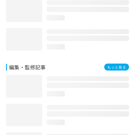
お
問
い
loading...
合
わ
せ
は
こ
loading...
ち
ら
編集・監修記事
もっと見る
loading...
loading...