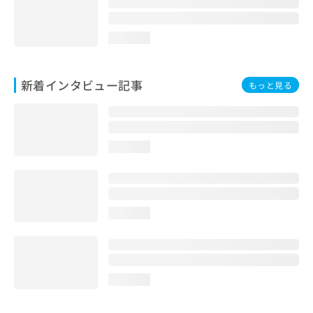
loading...
新着インタビュー記事
もっと見る
loading...
loading...
loading...