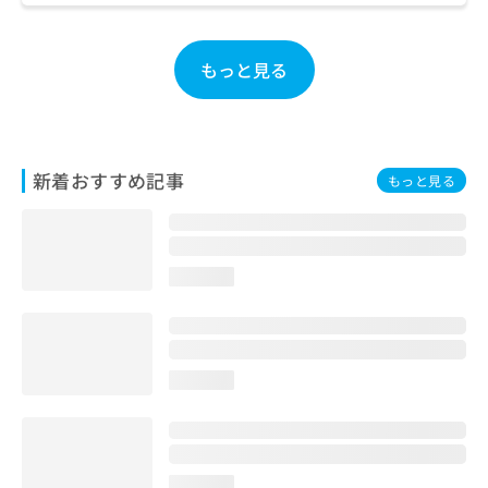
ご了
ら
み
承く
は
ださ
こ
無
い。
もっと見る
ち
料
ら
情
報
拡
掲
充
載
新着おすすめ記事
もっと見る
の
情
お
報
申
の
し
修
込
正
loading...
み
は
は
こ
こ
ち
ち
ら
loading...
ら
そ
の
他
の
loading...