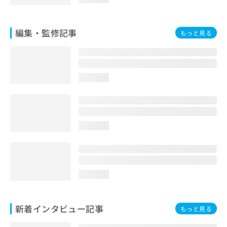
お
問
い
編集・監修記事
もっと見る
合
わ
せ
は
こ
loading...
ち
ら
loading...
loading...
新着インタビュー記事
もっと見る