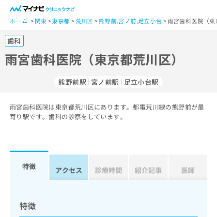
一
般
ホーム
関東
東京都
荒川区
熊野前
,
宮ノ前
,
足立小台
雨宮歯科医院（東
ユ
歯科
ー
ザ
雨宮歯科医院（東京都荒川区）
ー
の
熊野前駅
宮ノ前駅
足立小台駅
方
は
こ
雨宮歯科医院は東京都荒川区にあります。都電荒川線の熊野前が最
寄り駅です。歯科の診察をしています。
ち
ら
医
マ
療
イ
特徴
アクセス
診療時間
紹介記事
医師
関
ナ
係
ビ
者
ク
の
リ
特徴
方
ニ