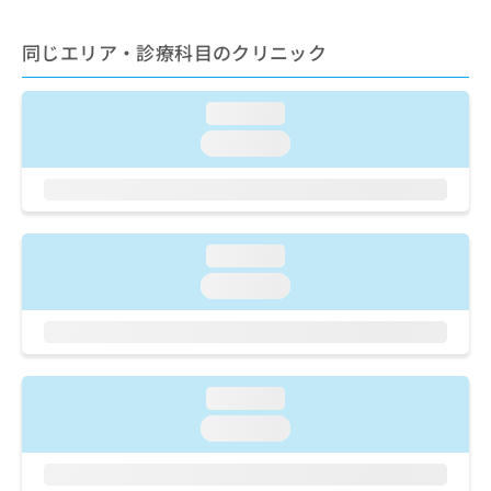
出
稿
クリ
資
稿
ニッ
の
料
クナ
同じエリア・診療科目のクリニック
の
お
の
ビサ
お
問
ご
イト
問
い
請
への
loading...
い
合
お問
求
合
合せ
わ
loading...
は
フォ
わ
せ
こ
ーム
せ
は
ち
とな
は
こ
ら
りま
こ
ち
す。
ち
ら
クリ
loading...
無
ら
ニッ
料
loading...
クの
資
情
予
料
報
約・
の
症状
拡
のご
ご
充
相談
請
の
loading...
など
求
お
はで
loading...
は
申
きま
こ
せん
し
ので
ち
込