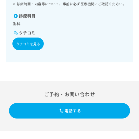
ッ
は
診療時間・内容等について、事前に必ず医療機関にご確認ください。
ク
こ
ナ
診療科目
ち
ビ
歯科
ら
に
クチコミ
関
広
す
広
クチコミを見る
告
る
告
代
お
出
理
問
稿
店
い
の
合
の
お
わ
方
問
せ
い
は
は
合
こ
ご予約・お問い合わせ
こ
わ
ち
ち
せ
ら
ら
は
電話する
こ
こち
ち
広
らは
広
ら
告
マイ
告
出
ナビ