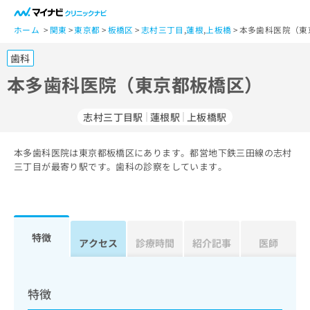
一
般
ホーム
関東
東京都
板橋区
志村三丁目
,
蓮根
,
上板橋
本多歯科医院（東
ユ
歯科
ー
ザ
本多歯科医院（東京都板橋区）
ー
の
志村三丁目駅
蓮根駅
上板橋駅
方
は
こ
本多歯科医院は東京都板橋区にあります。都営地下鉄三田線の志村
三丁目が最寄り駅です。歯科の診察をしています。
ち
ら
医
マ
療
イ
特徴
アクセス
診療時間
紹介記事
医師
関
ナ
係
ビ
者
ク
の
リ
特徴
方
ニ