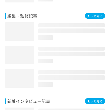
お
問
い
編集・監修記事
もっと見る
合
わ
せ
は
こ
loading...
ち
ら
loading...
loading...
新着インタビュー記事
もっと見る