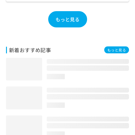
ご了
ら
み
承く
は
ださ
こ
無
い。
もっと見る
ち
料
ら
情
報
拡
掲
充
載
新着おすすめ記事
もっと見る
の
情
お
報
申
の
し
修
込
正
loading...
み
は
は
こ
こ
ち
ち
ら
loading...
ら
そ
の
他
の
loading...