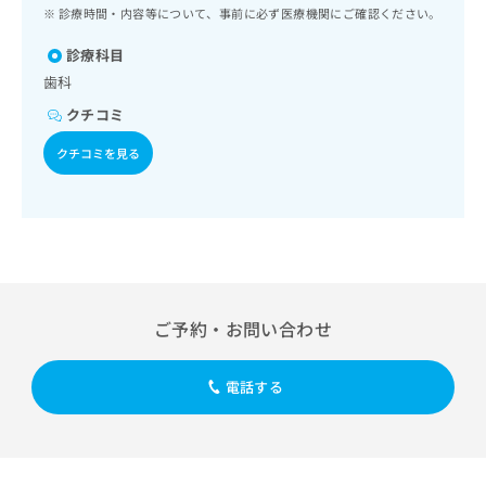
ッ
は
診療時間・内容等について、事前に必ず医療機関にご確認ください。
ク
こ
ナ
診療科目
ち
ビ
歯科
ら
に
クチコミ
関
広
す
広
クチコミを見る
告
る
告
代
お
出
理
問
稿
店
い
の
合
の
お
わ
方
問
せ
い
は
は
合
こ
ご予約・お問い合わせ
こ
わ
ち
ち
せ
ら
ら
は
電話する
こ
こち
ち
広
らは
広
ら
告
マイ
告
出
ナビ