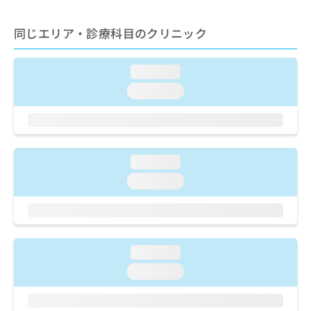
出
稿
クリ
資
稿
ニッ
の
料
クナ
同じエリア・診療科目のクリニック
の
お
の
ビサ
お
問
ご
イト
問
い
請
への
loading...
い
合
お問
求
合
合せ
わ
loading...
は
フォ
わ
せ
こ
ーム
せ
は
ち
とな
は
こ
ら
りま
こ
ち
す。
ち
ら
クリ
loading...
無
ら
ニッ
料
loading...
クの
資
情
予
料
報
約・
の
症状
拡
のご
ご
充
相談
請
の
loading...
など
求
お
はで
loading...
は
申
きま
こ
せん
し
ので
ち
込