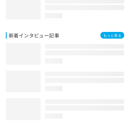
loading...
新着インタビュー記事
もっと見る
loading...
loading...
loading...