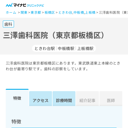
一
般
ホーム
関東
東京都
板橋区
ときわ台
,
中板橋
,
上板橋
三澤歯科医院（東
ユ
歯科
ー
ザ
三澤歯科医院（東京都板橋区）
ー
の
ときわ台駅
中板橋駅
上板橋駅
方
は
こ
三澤歯科医院は東京都板橋区にあります。東武鉄道東上本線のとき
わ台が最寄り駅です。歯科の診察をしています。
ち
ら
医
マ
療
イ
特徴
アクセス
診療時間
紹介記事
医師
関
ナ
係
ビ
者
ク
の
リ
特徴
方
ニ