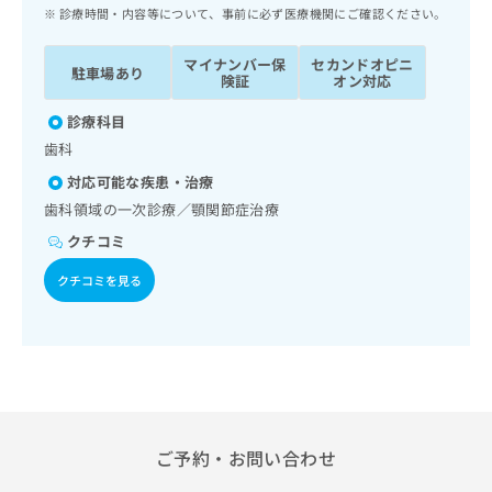
ッ
は
診療時間・内容等について、事前に必ず医療機関にご確認ください。
ク
こ
ナ
ち
マイナンバー保
セカンドオピニ
駐車場あり
ビ
険証
オン対応
ら
に
関
診療科目
広
す
広
歯科
告
る
告
代
対応可能な疾患・治療
お
出
理
問
歯科領域の一次診療／顎関節症治療
稿
店
い
の
クチコミ
合
の
お
わ
方
問
クチコミを見る
せ
い
は
は
合
こ
こ
わ
ち
ち
せ
ら
ら
は
こ
こち
ち
広
らは
広
ら
ご予約・お問い合わせ
告
マイ
告
出
ナビ