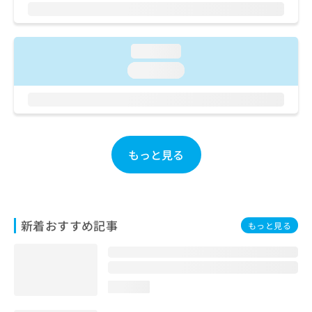
ご了
ら
み
承く
は
ださ
こ
無
い。
ち
料
loading...
ら
情
loading...
報
拡
掲
充
載
の
情
お
報
申
の
もっと見る
し
修
込
正
み
は
は
こ
こ
ち
新着おすすめ記事
もっと見る
ち
ら
ら
そ
の
loading...
他
の