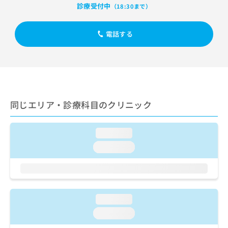
出
稿
クリ
資
診療受付中
（18:30まで）
稿
ニッ
の
料
クナ
の
お
の
ビサ
お
電話する
問
ご
イト
問
い
請
への
い
合
お問
求
合
合せ
わ
は
フォ
わ
せ
こ
ーム
せ
は
ち
とな
は
こ
ら
りま
同じエリア・診療科目のクリニック
こ
ち
す。
ち
ら
クリ
無
ら
ニッ
料
loading...
クの
資
情
予
loading...
料
報
約・
の
症状
拡
のご
ご
充
相談
請
の
など
求
お
はで
loading...
は
申
きま
こ
せん
し
loading...
ので
ち
込