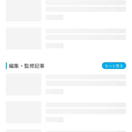
お
問
い
loading...
合
わ
せ
は
こ
loading...
ち
ら
編集・監修記事
もっと見る
loading...
loading...