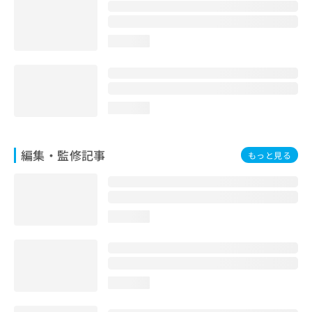
お
問
い
loading...
合
わ
せ
は
こ
loading...
ち
ら
編集・監修記事
もっと見る
loading...
loading...