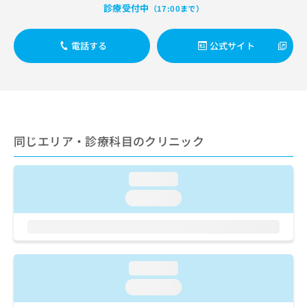
出
稿
クリ
資
診療受付中
（17:00まで）
稿
ニッ
の
料
クナ
の
お
の
ビサ
お
電話する
公式サイト
問
ご
イト
問
い
請
への
い
合
お問
求
合
合せ
わ
は
フォ
わ
せ
こ
ーム
せ
は
ち
とな
は
こ
ら
りま
同じエリア・診療科目のクリニック
こ
ち
す。
ち
ら
クリ
無
ら
ニッ
料
loading...
クの
資
情
予
loading...
料
報
約・
の
症状
拡
のご
ご
充
相談
請
の
など
求
お
はで
loading...
は
申
きま
こ
せん
し
loading...
ので
ち
込