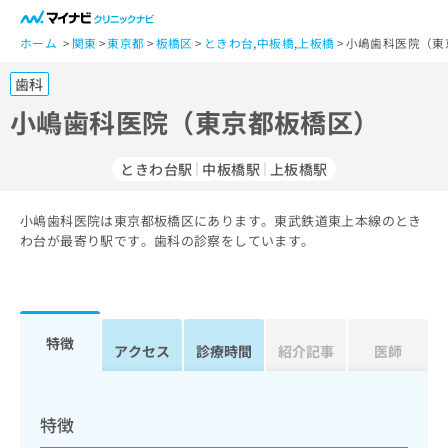
一
般
ホーム
関東
東京都
板橋区
ときわ台
,
中板橋
,
上板橋
小嶋歯科医院（東
ユ
歯科
ー
ザ
小嶋歯科医院（東京都板橋区）
ー
の
ときわ台駅
中板橋駅
上板橋駅
方
は
こ
小嶋歯科医院は東京都板橋区にあります。東武鉄道東上本線のとき
わ台が最寄り駅です。歯科の診察をしています。
ち
ら
医
マ
療
イ
特徴
アクセス
診療時間
紹介記事
医師
関
ナ
係
ビ
者
ク
の
リ
特徴
方
ニ