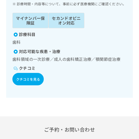
ッ
は
診療時間・内容等について、事前に必ず医療機関にご確認ください。
ク
こ
ナ
ち
マイナンバー保
セカンドオピニ
ビ
険証
オン対応
ら
に
関
診療科目
広
す
広
歯科
告
る
告
代
対応可能な疾患・治療
お
出
理
問
歯科領域の一次診療／成人の歯科矯正治療／顎関節症治療
稿
店
い
の
クチコミ
合
の
お
わ
方
問
クチコミを見る
せ
い
は
は
合
こ
こ
わ
ち
ち
せ
ら
ら
は
こ
こち
ち
広
らは
広
ら
ご予約・お問い合わせ
告
マイ
告
出
ナビ