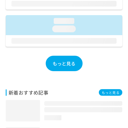
ご了
ら
み
承く
は
ださ
こ
無
い。
ち
料
loading...
ら
情
loading...
報
拡
掲
充
載
の
情
お
報
申
の
もっと見る
し
修
込
正
み
は
は
こ
こ
ち
新着おすすめ記事
もっと見る
ち
ら
ら
そ
の
loading...
他
の