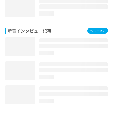
loading...
新着インタビュー記事
もっと見る
loading...
loading...
loading...