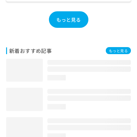
ご了
ら
み
承く
は
ださ
こ
無
い。
もっと見る
ち
料
ら
情
報
拡
掲
充
載
新着おすすめ記事
もっと見る
の
情
お
報
申
の
し
修
込
正
loading...
み
は
は
こ
こ
ち
ち
ら
loading...
ら
そ
の
他
の
loading...