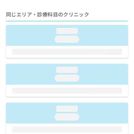
出
稿
クリ
資
稿
ニッ
の
料
クナ
同じエリア・診療科目のクリニック
の
お
の
ビサ
お
問
ご
イト
問
い
請
への
loading...
い
合
お問
求
合
合せ
わ
loading...
は
フォ
わ
せ
こ
ーム
せ
は
ち
とな
は
こ
ら
りま
こ
ち
す。
ち
ら
クリ
loading...
無
ら
ニッ
料
loading...
クの
資
情
予
料
報
約・
の
症状
拡
のご
ご
充
相談
請
の
loading...
など
求
お
はで
loading...
は
申
きま
こ
せん
し
ので
ち
込