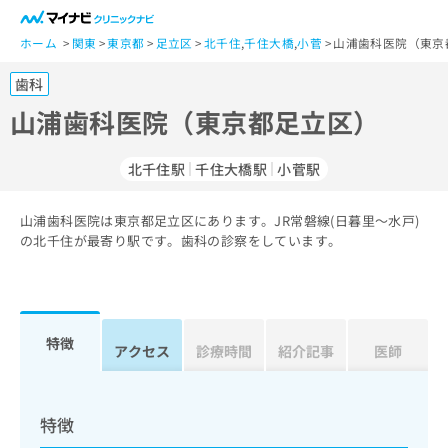
一
般
ホーム
関東
東京都
足立区
北千住
,
千住大橋
,
小菅
山浦歯科医院（東京
ユ
歯科
ー
ザ
山浦歯科医院（東京都足立区）
ー
の
北千住駅
千住大橋駅
小菅駅
方
は
こ
山浦歯科医院は東京都足立区にあります。JR常磐線(日暮里～水戸)
の北千住が最寄り駅です。歯科の診察をしています。
ち
ら
医
マ
療
イ
特徴
アクセス
診療時間
紹介記事
医師
関
ナ
係
ビ
者
ク
の
リ
特徴
方
ニ