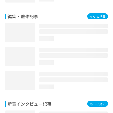
お
問
い
編集・監修記事
もっと見る
合
わ
せ
は
こ
loading...
ち
ら
loading...
loading...
新着インタビュー記事
もっと見る