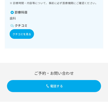
ッ
は
診療時間・内容等について、事前に必ず医療機関にご確認ください。
ク
こ
ナ
診療科目
ち
ビ
歯科
ら
に
クチコミ
関
広
す
広
クチコミを見る
告
る
告
代
お
出
理
問
稿
店
い
の
合
の
お
わ
方
問
せ
い
は
は
合
こ
ご予約・お問い合わせ
こ
わ
ち
ち
せ
ら
ら
は
電話する
こ
こち
ち
広
らは
広
ら
告
マイ
告
出
ナビ