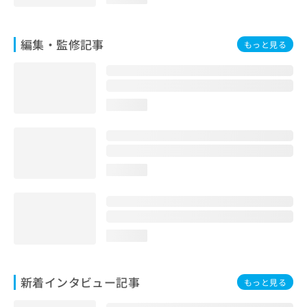
お
問
い
編集・監修記事
もっと見る
合
わ
せ
は
こ
loading...
ち
ら
loading...
loading...
新着インタビュー記事
もっと見る