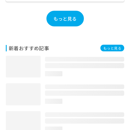
ご了
ら
み
承く
は
ださ
こ
無
い。
もっと見る
ち
料
ら
情
報
拡
掲
充
載
新着おすすめ記事
もっと見る
の
情
お
報
申
の
し
修
込
正
loading...
み
は
は
こ
こ
ち
ち
ら
loading...
ら
そ
の
他
の
loading...