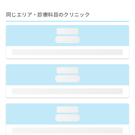
出
稿
クリ
資
稿
ニッ
の
料
クナ
同じエリア・診療科目のクリニック
の
お
の
ビサ
お
問
ご
イト
問
い
請
への
loading...
い
合
お問
求
合
合せ
わ
loading...
は
フォ
わ
せ
こ
ーム
せ
は
ち
とな
は
こ
ら
りま
こ
ち
す。
ち
ら
クリ
loading...
無
ら
ニッ
料
loading...
クの
資
情
予
料
報
約・
の
症状
拡
のご
ご
充
相談
請
の
loading...
など
求
お
はで
loading...
は
申
きま
こ
せん
し
ので
ち
込