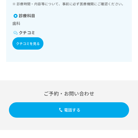
ッ
は
診療時間・内容等について、事前に必ず医療機関にご確認ください。
ク
こ
ナ
診療科目
ち
ビ
歯科
ら
に
クチコミ
関
広
す
広
クチコミを見る
告
る
告
代
お
出
理
問
稿
店
い
の
合
の
お
わ
方
問
せ
い
は
は
合
こ
ご予約・お問い合わせ
こ
わ
ち
ち
せ
ら
ら
は
電話する
こ
こち
ち
広
らは
広
ら
告
マイ
告
出
ナビ