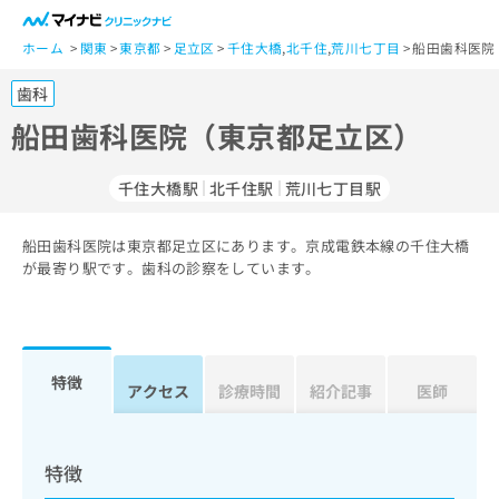
一
般
ホーム
関東
東京都
足立区
千住大橋
,
北千住
,
荒川七丁目
船田歯科医院
ユ
歯科
ー
ザ
船田歯科医院（東京都足立区）
ー
の
千住大橋駅
北千住駅
荒川七丁目駅
方
は
こ
船田歯科医院は東京都足立区にあります。京成電鉄本線の千住大橋
が最寄り駅です。歯科の診察をしています。
ち
ら
医
マ
療
イ
特徴
アクセス
診療時間
紹介記事
医師
関
ナ
係
ビ
者
ク
の
リ
特徴
方
ニ