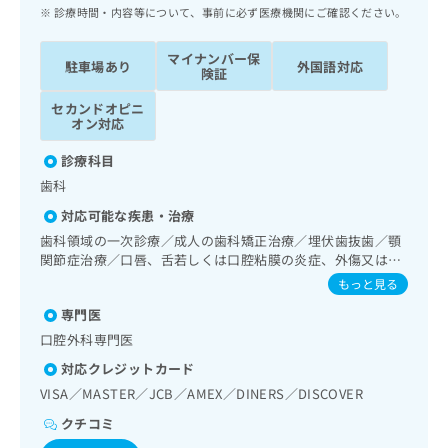
ッ
は
診療時間・内容等について、事前に必ず医療機関にご確認ください。
ク
こ
ナ
ち
マイナンバー保
駐車場あり
外国語対応
ビ
険証
ら
に
セカンドオピニ
関
広
オン対応
す
広
告
る
告
診療科目
代
お
出
歯科
理
問
稿
店
い
の
対応可能な疾患・治療
合
の
お
歯科領域の一次診療／成人の歯科矯正治療／埋伏歯抜歯／顎
わ
方
問
関節症治療／口唇、舌若しくは口腔粘膜の炎症、外傷又は腫
せ
い
は
瘍の治療
もっと見る
は
合
こ
こ
わ
専門医
ち
ち
せ
口腔外科専門医
ら
ら
は
対応クレジットカード
こ
こち
ち
VISA／MASTER／JCB／AMEX／DINERS／DISCOVER
広
らは
広
ら
告
マイ
クチコミ
告
出
ナビ