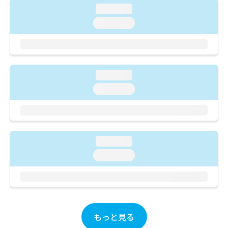
ご了
ら
み
loading...
承く
は
ださ
loading...
こ
無
い。
ち
料
ら
情
報
拡
掲
loading...
充
載
の
loading...
情
お
報
申
の
し
修
込
正
み
は
loading...
は
こ
loading...
こ
ち
ち
ら
ら
そ
の
他
もっと見る
の