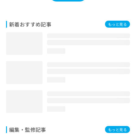
お
問
い
合
新着おすすめ記事
もっと見る
わ
せ
は
こ
loading...
ち
ら
loading...
loading...
編集・監修記事
もっと見る