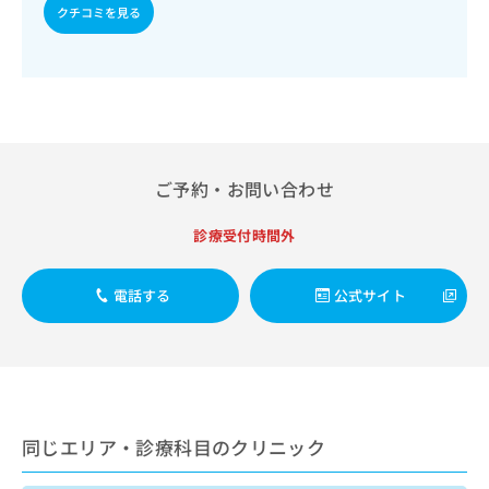
出
稿
クリ
資
クチコミを見る
稿
ニッ
の
料
クナ
の
お
の
ビサ
お
問
ご
イト
問
い
請
への
い
合
お問
求
合
合せ
わ
は
フォ
わ
せ
こ
ーム
せ
は
ご予約・お問い合わせ
ち
とな
は
こ
ら
りま
こ
ち
す。
診療受付時間外
ち
ら
クリ
無
ら
ニッ
料
クの
電話する
公式サイト
資
情
予
料
報
約・
の
症状
拡
のご
ご
充
相談
請
の
など
求
お
はで
は
申
きま
同じエリア・診療科目のクリニック
こ
せん
し
ので
ち
込