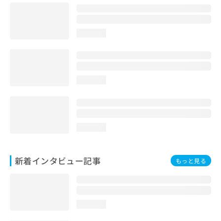
loading...
loading...
loading...
新着インタビュー記事
もっと見る
loading...