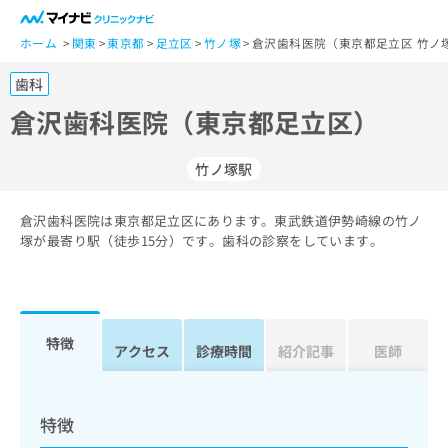
一
般
ホーム
関東
東京都
足立区
竹ノ塚
倉沢歯科医院（東京都足立区 竹ノ
ユ
歯科
ー
ザ
倉沢歯科医院（東京都足立区）
ー
の
竹ノ塚駅
方
は
こ
倉沢歯科医院は東京都足立区にあります。東武鉄道伊勢崎線の竹ノ
塚が最寄り駅（徒歩15分）です。歯科の診察をしています。
ち
ら
医
マ
療
イ
特徴
アクセス
診療時間
紹介記事
医師
関
ナ
係
ビ
者
ク
の
リ
特徴
方
ニ