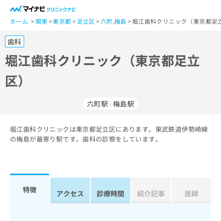
一
般
ホーム
関東
東京都
足立区
六町
,
梅島
堀江歯科クリニック（東京都足立
ユ
歯科
ー
ザ
堀江歯科クリニック（東京都足立
ー
区）
の
方
は
六町駅
梅島駅
こ
ち
堀江歯科クリニックは東京都足立区にあります。東武鉄道伊勢崎線
ら
の梅島が最寄り駅です。歯科の診察をしています。
医
マ
療
イ
関
ナ
係
ビ
特徴
アクセス
診療時間
紹介記事
医師
者
ク
の
リ
方
ニ