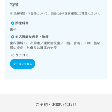
ッ
は
特徴
ク
こ
ナ
診療時間・内容等について、事前に必ず医療機関にご確認ください。
ち
ビ
ら
に
診療科目
関
歯科
広
す
広
告
対応可能な疾患・治療
る
告
代
お
歯科領域の一次診療／埋伏歯抜歯／口唇、舌若しくは口腔粘
出
理
問
膜の炎症、外傷又は腫瘍の治療
稿
店
い
の
クチコミ
合
の
お
わ
方
問
クチコミを見る
せ
い
は
は
合
こ
こ
わ
ち
ち
せ
ら
ら
は
こ
こち
ち
広
らは
広
ら
ご予約・お問い合わせ
告
マイ
告
出
ナビ