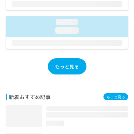
ご了
ら
み
承く
は
ださ
こ
無
い。
ち
料
loading...
ら
情
loading...
報
拡
掲
充
載
の
情
お
報
申
の
もっと見る
し
修
込
正
み
は
は
こ
こ
ち
新着おすすめ記事
もっと見る
ち
ら
ら
そ
の
loading...
他
の