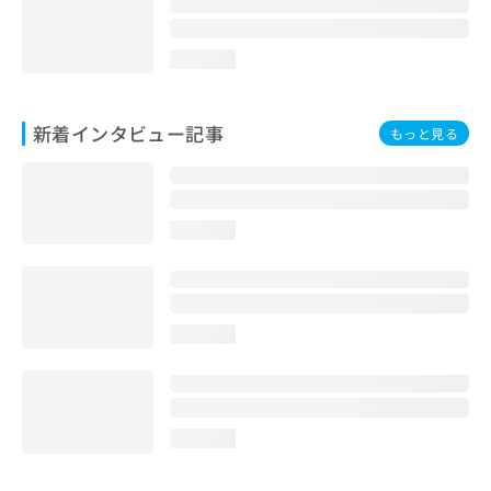
loading...
新着インタビュー記事
もっと見る
loading...
loading...
loading...