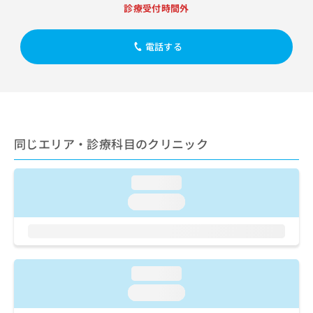
出
稿
クリ
資
診療受付時間外
稿
ニッ
の
料
クナ
の
お
の
ビサ
お
電話する
問
ご
イト
問
い
請
への
い
合
お問
求
合
合せ
わ
は
フォ
わ
せ
こ
ーム
せ
は
ち
とな
は
こ
ら
りま
同じエリア・診療科目のクリニック
こ
ち
す。
ち
ら
クリ
無
ら
ニッ
料
loading...
クの
資
情
予
loading...
料
報
約・
の
症状
拡
のご
ご
充
相談
請
の
など
求
お
はで
loading...
は
申
きま
こ
せん
し
loading...
ので
ち
込