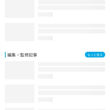
お
問
い
loading...
合
わ
せ
は
こ
loading...
ち
ら
編集・監修記事
もっと見る
loading...
loading...