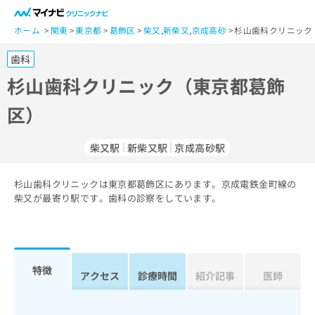
一
般
ホーム
関東
東京都
葛飾区
柴又
,
新柴又
,
京成高砂
杉山歯科クリニック
ユ
歯科
ー
ザ
杉山歯科クリニック（東京都葛飾
ー
区）
の
方
は
柴又駅
新柴又駅
京成高砂駅
こ
ち
杉山歯科クリニックは東京都葛飾区にあります。京成電鉄金町線の
ら
柴又が最寄り駅です。歯科の診察をしています。
医
マ
療
イ
関
ナ
係
ビ
特徴
アクセス
診療時間
紹介記事
医師
者
ク
の
リ
方
ニ