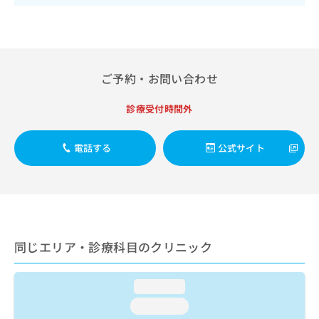
出
稿
クリ
資
稿
ニッ
の
料
クナ
の
お
の
ビサ
お
問
ご
イト
問
い
請
への
い
ご予約・お問い合わせ
合
お問
求
合
合せ
わ
は
フォ
わ
せ
こ
診療受付時間外
ーム
せ
は
ち
とな
は
こ
ら
りま
こ
電話する
公式サイト
ち
す。
ち
ら
クリ
無
ら
ニッ
料
クの
資
情
予
料
報
約・
の
症状
拡
のご
ご
充
同じエリア・診療科目のクリニック
相談
請
の
など
求
お
はで
は
申
きま
loading...
こ
せん
し
loading...
ので
ち
込