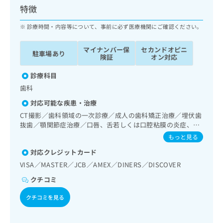
ッ
は
特徴
ク
こ
ナ
診療時間・内容等について、事前に必ず医療機関にご確認ください。
ち
ビ
ら
に
マイナンバー保
セカンドオピニ
駐車場あり
関
険証
オン対応
広
す
広
告
る
診療科目
告
代
お
出
歯科
理
問
稿
対応可能な疾患・治療
店
い
の
合
の
CT撮影／歯科領域の一次診療／成人の歯科矯正治療／埋伏歯
お
わ
抜歯／顎関節症治療／口唇、舌若しくは口腔粘膜の炎症、外
方
問
傷又は腫瘍の治療／漢方薬の処方
せ
い
は
もっと見る
は
合
こ
対応クレジットカード
こ
わ
ち
ち
VISA／MASTER／JCB／AMEX／DINERS／DISCOVER
せ
ら
ら
は
クチコミ
こ
こち
ち
広
クチコミを見る
らは
広
ら
告
マイ
告
出
ナビ