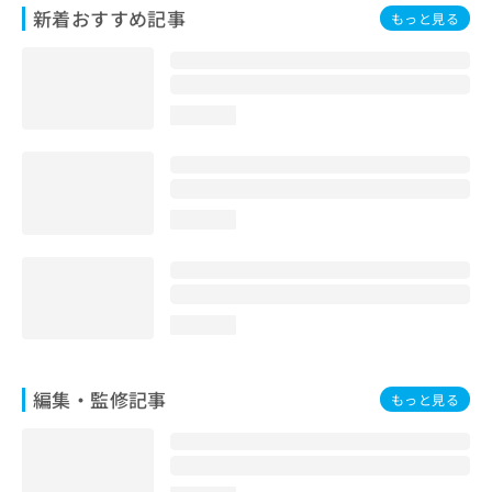
お
新着おすすめ記事
もっと見る
問
い
合
わ
loading...
せ
は
こ
ち
ら
loading...
loading...
編集・監修記事
もっと見る