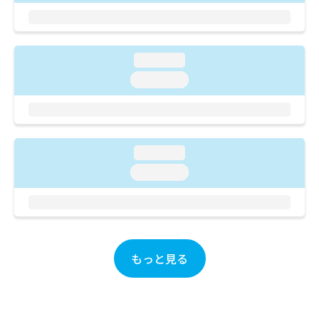
ご了
ら
み
承く
は
ださ
こ
無
い。
ち
料
loading...
ら
情
loading...
報
拡
掲
充
載
の
情
お
報
申
loading...
の
し
修
loading...
込
正
み
は
は
こ
こ
ち
ち
ら
ら
もっと見る
そ
の
他
の