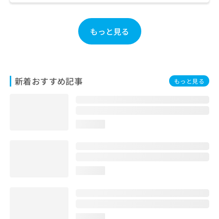
ご了
ら
み
承く
は
ださ
こ
無
い。
もっと見る
ち
料
ら
情
報
拡
掲
充
載
新着おすすめ記事
もっと見る
の
情
お
報
申
の
し
修
込
正
loading...
み
は
は
こ
こ
ち
ち
ら
loading...
ら
そ
の
他
の
loading...