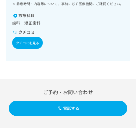
ッ
は
診療時間・内容等について、事前に必ず医療機関にご確認ください。
ク
こ
ナ
診療科目
ち
ビ
歯科 矯正歯科
ら
に
クチコミ
関
広
す
広
クチコミを見る
告
る
告
代
お
出
理
問
稿
店
い
の
合
の
お
わ
方
問
せ
い
は
は
合
こ
ご予約・お問い合わせ
こ
わ
ち
ち
せ
ら
ら
は
電話する
こ
こち
ち
広
らは
広
ら
告
マイ
告
出
ナビ