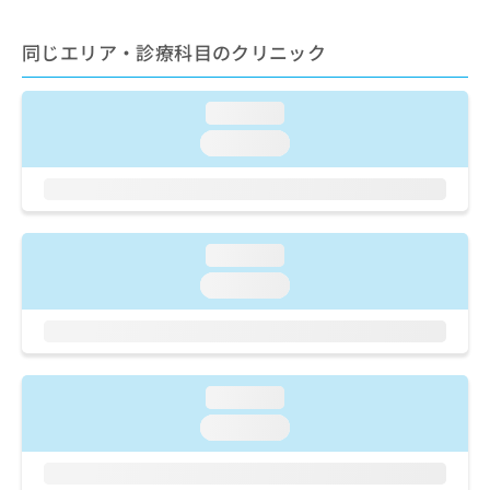
出
稿
クリ
資
稿
ニッ
の
料
クナ
同じエリア・診療科目のクリニック
の
お
の
ビサ
お
問
ご
イト
問
い
請
への
loading...
い
合
お問
求
合
合せ
わ
loading...
は
フォ
わ
せ
こ
ーム
せ
は
ち
とな
は
こ
ら
りま
こ
ち
す。
ち
ら
クリ
loading...
無
ら
ニッ
料
loading...
クの
資
情
予
料
報
約・
の
症状
拡
のご
ご
充
相談
請
の
loading...
など
求
お
はで
loading...
は
申
きま
こ
せん
し
ので
ち
込