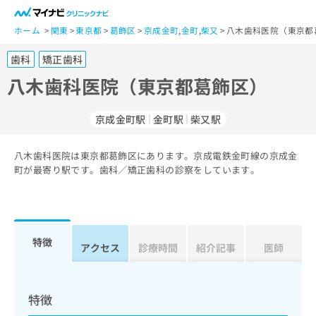
一
般
ホーム
関東
東京都
葛飾区
京成金町
,
金町
,
柴又
八木歯科医院（東京都
ユ
歯科
矯正歯科
ー
ザ
八木歯科医院（東京都葛飾区）
ー
の
京成金町駅
金町駅
柴又駅
方
は
こ
八木歯科医院は東京都葛飾区にあります。京成電鉄金町線の京成金
町が最寄り駅です。歯科／矯正歯科の診察をしています。
ち
ら
医
マ
療
イ
特徴
アクセス
診療時間
紹介記事
医師
関
ナ
係
ビ
者
ク
の
リ
特徴
方
ニ