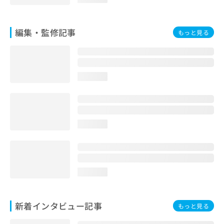
お
問
い
編集・監修記事
もっと見る
合
わ
せ
は
こ
loading...
ち
ら
loading...
loading...
新着インタビュー記事
もっと見る