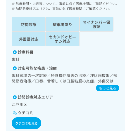
ッ
は
診療時間・内容等について、事前に必ず医療機関にご確認ください。
ク
訪問診療対応エリアは、事前に必ず医療機関にご確認ください。
こ
ナ
ち
ビ
マイナンバー保
ら
訪問診療
駐車場あり
に
険証
関
広
セカンドオピニ
す
外国語対応
広
オン対応
告
る
告
代
お
出
診療科目
理
問
稿
歯科
店
い
の
合
の
対応可能な疾患・治療
お
わ
方
問
歯科領域の一次診療／摂食機能障害の治療／埋伏歯抜歯／顎
せ
い
は
関節症治療／口唇、舌若しくは口腔粘膜の炎症、外傷又は腫
は
合
瘍の治療
こ
もっと見る
こ
わ
ち
ち
訪問診療対応エリア
せ
ら
ら
は
江戸川区
こ
クチコミ
こち
ち
広
らは
広
ら
告
クチコミを見る
マイ
告
出
ナビ