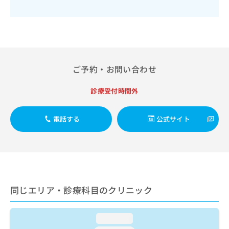
出
稿
クリ
資
稿
ニッ
の
料
クナ
の
お
の
ビサ
お
問
ご
イト
問
い
請
への
い
合
お問
求
合
合せ
わ
は
ご予約・お問い合わせ
フォ
わ
せ
こ
ーム
せ
は
ち
診療受付時間外
とな
は
こ
ら
りま
こ
ち
す。
ち
ら
クリ
電話する
公式サイト
無
ら
ニッ
料
クの
資
情
予
料
報
約・
の
症状
拡
のご
ご
充
相談
請
の
など
同じエリア・診療科目のクリニック
求
お
はで
は
申
きま
こ
せん
し
loading...
ので
ち
込