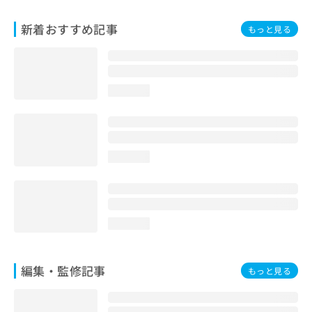
お
問
新着おすすめ記事
もっと見る
い
合
わ
せ
loading...
は
こ
ち
ら
loading...
loading...
編集・監修記事
もっと見る