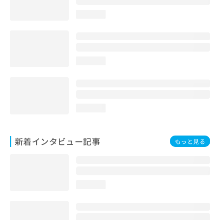
loading...
loading...
loading...
新着インタビュー記事
もっと見る
loading...