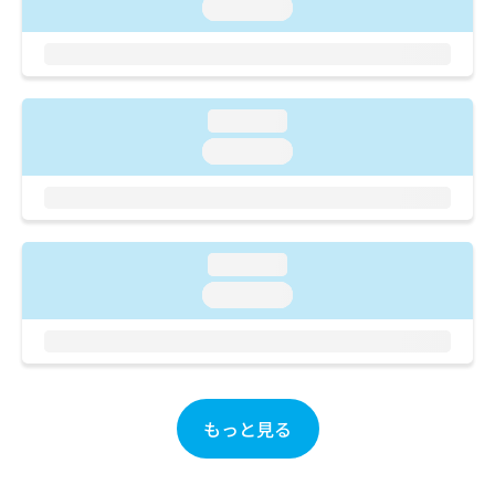
ご了
ら
loading...
み
承く
は
ださ
こ
無
い。
ち
料
ら
情
loading...
報
拡
掲
loading...
充
載
の
情
お
報
申
の
し
修
loading...
込
正
loading...
み
は
は
こ
こ
ち
ち
ら
ら
そ
もっと見る
の
他
の