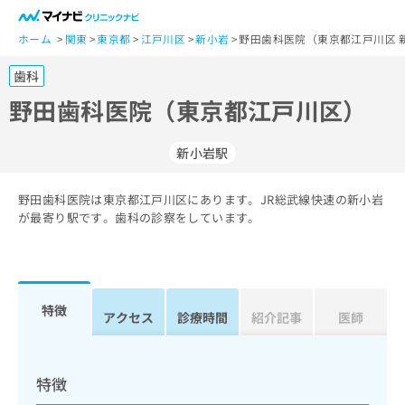
一
般
ホーム
関東
東京都
江戸川区
新小岩
野田歯科医院（東京都江戸川区 
ユ
歯科
ー
ザ
野田歯科医院（東京都江戸川区）
ー
の
新小岩駅
方
は
こ
野田歯科医院は東京都江戸川区にあります。JR総武線快速の新小岩
が最寄り駅です。歯科の診察をしています。
ち
ら
医
マ
療
イ
特徴
アクセス
診療時間
紹介記事
医師
関
ナ
係
ビ
者
ク
の
リ
特徴
方
ニ