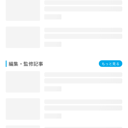
お
問
い
loading...
合
わ
せ
は
こ
loading...
ち
ら
編集・監修記事
もっと見る
loading...
loading...