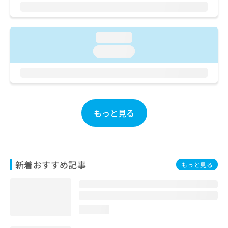
ご了
ら
み
承く
は
ださ
こ
無
い。
ち
料
loading...
ら
情
loading...
報
拡
掲
充
載
の
情
お
報
申
の
もっと見る
し
修
込
正
み
は
は
こ
こ
ち
新着おすすめ記事
もっと見る
ち
ら
ら
そ
の
loading...
他
の