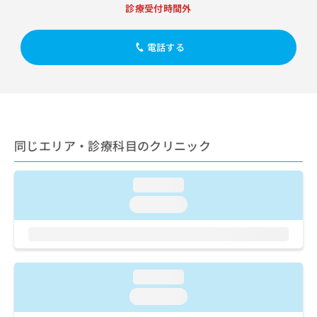
出
稿
クリ
資
診療受付時間外
稿
ニッ
の
料
クナ
の
お
の
ビサ
お
電話する
問
ご
イト
問
い
請
への
い
合
お問
求
合
合せ
わ
は
フォ
わ
せ
こ
ーム
せ
は
ち
とな
は
こ
ら
りま
同じエリア・診療科目のクリニック
こ
ち
す。
ち
ら
クリ
無
ら
ニッ
料
loading...
クの
資
情
予
loading...
料
報
約・
の
症状
拡
のご
ご
充
相談
請
の
など
求
お
はで
loading...
は
申
きま
こ
せん
し
loading...
ので
ち
込