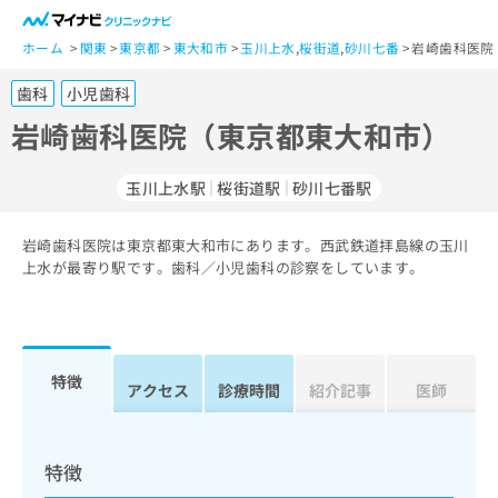
一
般
ホーム
関東
東京都
東大和市
玉川上水
,
桜街道
,
砂川七番
岩崎歯科医院
ユ
歯科
小児歯科
ー
ザ
岩崎歯科医院（東京都東大和市）
ー
の
玉川上水駅
桜街道駅
砂川七番駅
方
は
こ
岩崎歯科医院は東京都東大和市にあります。西武鉄道拝島線の玉川
上水が最寄り駅です。歯科／小児歯科の診察をしています。
ち
ら
医
マ
療
イ
特徴
アクセス
診療時間
紹介記事
医師
関
ナ
係
ビ
者
ク
の
リ
特徴
方
ニ