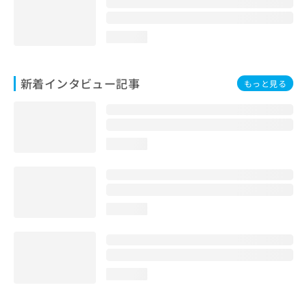
loading...
新着インタビュー記事
もっと見る
loading...
loading...
loading...