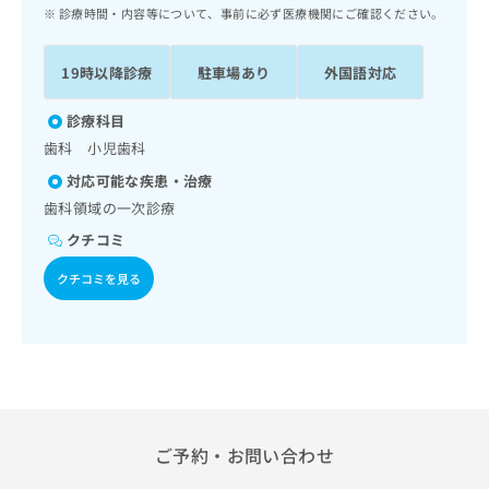
ッ
は
診療時間・内容等について、事前に必ず医療機関にご確認ください。
ク
こ
ナ
ち
19時以降診療
駐車場あり
外国語対応
ビ
ら
に
関
診療科目
広
す
広
歯科 小児歯科
告
る
告
代
対応可能な疾患・治療
お
出
理
問
歯科領域の一次診療
稿
店
い
の
クチコミ
合
の
お
わ
方
問
クチコミを見る
せ
い
は
は
合
こ
こ
わ
ち
ち
せ
ら
ら
は
こ
こち
ち
広
らは
広
ら
ご予約・お問い合わせ
告
マイ
告
出
ナビ