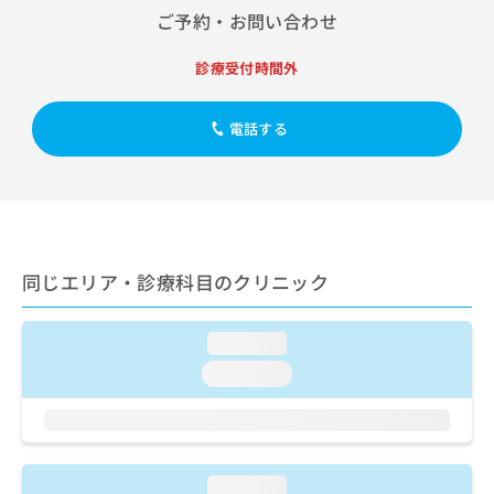
出
稿
クリ
資
ご予約・お問い合わせ
稿
ニッ
の
料
クナ
の
お
の
ビサ
診療受付時間外
お
問
ご
イト
問
い
請
への
い
合
お問
求
電話する
合
合せ
わ
は
フォ
わ
せ
こ
ーム
せ
は
ち
とな
は
こ
ら
りま
こ
ち
す。
ち
ら
クリ
無
ら
ニッ
同じエリア・診療科目のクリニック
料
クの
資
情
予
料
報
約・
loading...
の
症状
拡
のご
ご
充
loading...
相談
請
の
など
求
お
はで
は
申
きま
こ
せん
し
ので
ち
込
loading...