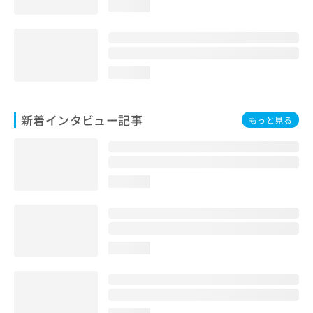
loading...
loading...
新着インタビュー記事
もっと見る
loading...
loading...