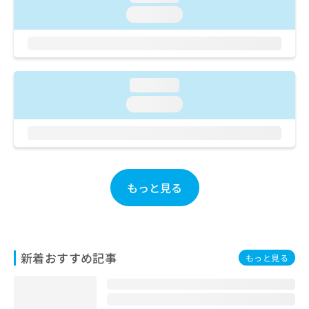
ご了
ら
み
承く
loading...
は
ださ
こ
無
い。
ち
料
ら
情
報
loading...
拡
掲
loading...
充
載
の
情
お
報
申
の
し
修
込
正
もっと見る
み
は
は
こ
こ
ち
ち
ら
ら
新着おすすめ記事
もっと見る
そ
の
他
の