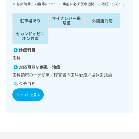
ッ
は
診療時間・内容等について、事前に必ず医療機関にご確認ください。
ク
こ
ナ
ち
マイナンバー保
駐車場あり
外国語対応
ビ
険証
ら
に
セカンドオピニ
関
広
オン対応
す
広
告
る
告
診療科目
代
お
出
歯科
理
問
稿
店
い
の
対応可能な疾患・治療
合
の
お
歯科領域の一次診療／障害者の歯科治療／埋伏歯抜歯
わ
方
問
クチコミ
せ
い
は
は
合
こ
クチコミを見る
こ
わ
ち
ち
せ
ら
ら
は
こ
こち
ち
広
らは
広
ら
告
マイ
告
出
ナビ