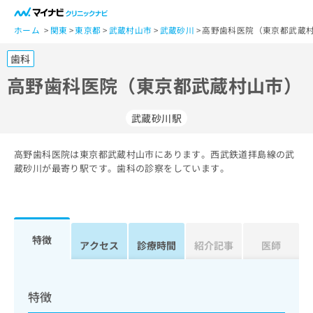
一
般
ホーム
関東
東京都
武蔵村山市
武蔵砂川
高野歯科医院（東京都武蔵村
ユ
歯科
ー
ザ
高野歯科医院（東京都武蔵村山市）
ー
の
武蔵砂川駅
方
は
こ
高野歯科医院は東京都武蔵村山市にあります。西武鉄道拝島線の武
蔵砂川が最寄り駅です。歯科の診察をしています。
ち
ら
医
マ
療
イ
特徴
アクセス
診療時間
紹介記事
医師
関
ナ
係
ビ
者
ク
の
リ
特徴
方
ニ