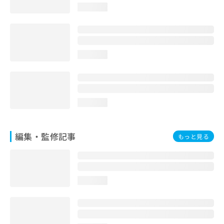
お
loading...
問
い
合
わ
loading...
せ
は
こ
ち
ら
loading...
編集・監修記事
もっと見る
loading...