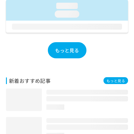
ご了
ら
み
loading...
承く
は
ださ
loading...
こ
無
い。
ち
料
ら
情
報
拡
掲
充
載
もっと見る
の
情
お
報
申
の
し
修
込
正
新着おすすめ記事
もっと見る
み
は
は
こ
こ
ち
ち
ら
ら
loading...
そ
の
他
の