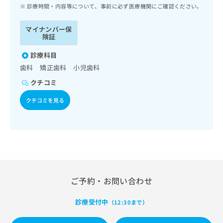
ッ
は
診療時間・内容等について、事前に必ず医療機関にご確認ください。
ク
こ
ナ
ち
マイナンバー保
ビ
険証
ら
に
関
診療科目
広
す
広
歯科 矯正歯科 小児歯科
告
る
告
代
クチコミ
お
出
理
問
稿
クチコミを見る
店
い
の
合
の
お
わ
方
問
せ
い
は
は
合
こ
こ
わ
ち
ち
せ
ら
ら
は
ご予約・お問い合わせ
こ
こち
ち
広
らは
診療受付中
（12:30まで）
広
ら
告
マイ
告
出
ナビ