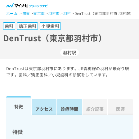
一
般
ホーム
関東
東京都
羽村市
羽村
DenTrust（東京都羽村市 羽村駅）
ユ
歯科
矯正歯科
小児歯科
ー
ザ
DenTrust（東京都羽村市）
ー
の
羽村駅
方
は
こ
DenTrustは東京都羽村市にあります。JR青梅線の羽村が最寄り駅
です。歯科／矯正歯科／小児歯科の診察をしています。
ち
ら
医
マ
療
イ
特徴
アクセス
診療時間
紹介記事
医師
関
ナ
係
ビ
者
ク
の
リ
特徴
方
ニ