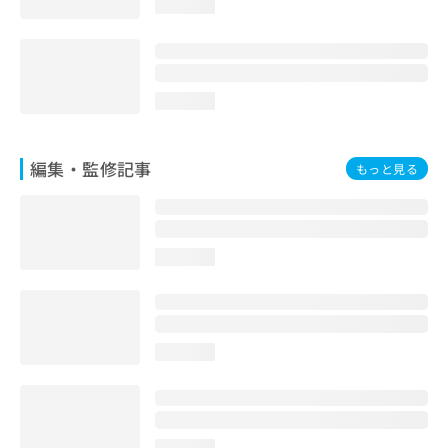
loading...
お
問
い
合
わ
loading...
せ
は
こ
編集・監修記事
もっと見る
ち
ら
loading...
loading...
loading...