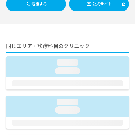
出
稿
クリ
資
電話する
公式サイト
稿
ニッ
の
料
クナ
の
お
の
ビサ
お
問
ご
イト
問
い
請
への
い
合
お問
求
合
合せ
わ
は
フォ
わ
同じエリア・診療科目のクリニック
せ
こ
ーム
せ
は
ち
とな
は
こ
ら
りま
こ
loading...
ち
す。
ち
ら
クリ
loading...
無
ら
ニッ
料
クの
資
情
予
料
報
約・
の
症状
拡
のご
ご
loading...
充
相談
請
の
loading...
など
求
お
はで
は
申
きま
こ
せん
し
ので
ち
込