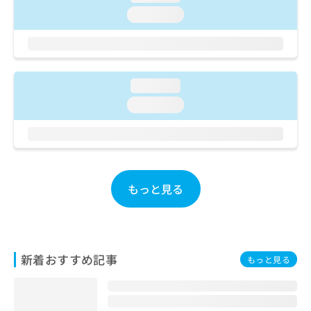
ご了
ら
み
承く
loading...
は
ださ
こ
無
い。
ち
料
ら
情
報
loading...
拡
掲
loading...
充
載
の
情
お
報
申
の
し
修
込
正
もっと見る
み
は
は
こ
こ
ち
ち
ら
ら
新着おすすめ記事
もっと見る
そ
の
他
の