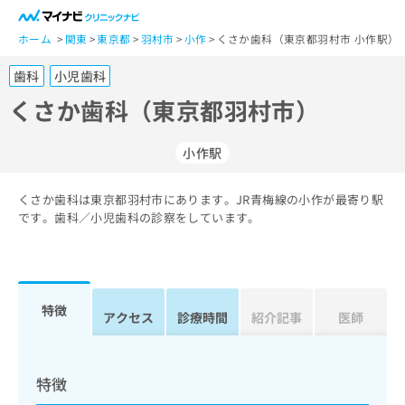
一
般
ホーム
関東
東京都
羽村市
小作
くさか歯科（東京都羽村市 小作駅）
ユ
歯科
小児歯科
ー
ザ
くさか歯科（東京都羽村市）
ー
の
小作駅
方
は
こ
くさか歯科は東京都羽村市にあります。JR青梅線の小作が最寄り駅
です。歯科／小児歯科の診察をしています。
ち
ら
医
マ
療
イ
特徴
アクセス
診療時間
紹介記事
医師
関
ナ
係
ビ
者
ク
の
リ
特徴
方
ニ