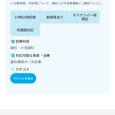
ッ
は
診療時間・内容等について、事前に必ず医療機関にご確認ください。
ク
こ
ナ
ち
マイナンバー保
19時以降診療
駐車場あり
ビ
険証
ら
に
関
外国語対応
広
す
広
告
る
告
診療科目
代
お
出
歯科 小児歯科
理
問
稿
店
い
の
対応可能な疾患・治療
合
の
お
歯科領域の一次診療
わ
方
問
クチコミ
せ
い
は
は
合
こ
クチコミを見る
こ
わ
ち
ち
せ
ら
ら
は
こ
こち
ち
広
らは
広
ら
告
マイ
告
出
ナビ