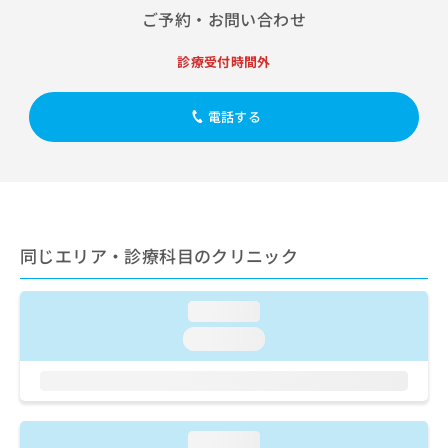
出
稿
クリ
資
ご予約・お問い合わせ
稿
ニッ
の
料
クナ
の
お
の
ビサ
診療受付時間外
お
問
ご
イト
問
い
請
への
い
合
お問
求
電話する
合
合せ
わ
は
フォ
わ
せ
こ
ーム
せ
は
ち
とな
は
こ
ら
りま
こ
ち
す。
ち
ら
クリ
無
ら
ニッ
同じエリア・診療科目のクリニック
料
クの
資
情
予
料
報
約・
loading...
の
症状
拡
のご
ご
充
loading...
相談
請
の
など
求
お
はで
は
申
きま
こ
せん
し
ので
ち
込
loading...