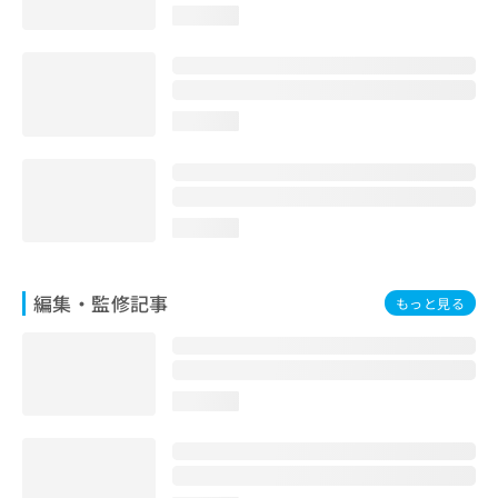
お
loading...
問
い
合
わ
loading...
せ
は
こ
ち
ら
loading...
編集・監修記事
もっと見る
loading...