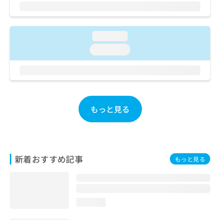
ご了
ら
み
承く
は
ださ
こ
無
い。
ち
料
loading...
ら
情
loading...
報
拡
掲
充
載
の
情
お
報
申
の
もっと見る
し
修
込
正
み
は
は
こ
こ
ち
新着おすすめ記事
もっと見る
ち
ら
ら
そ
の
loading...
他
の