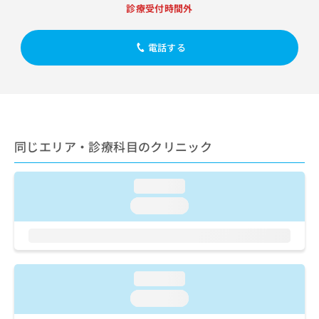
出
稿
クリ
資
診療受付時間外
稿
ニッ
の
料
クナ
の
お
の
ビサ
お
電話する
問
ご
イト
問
い
請
への
い
合
お問
求
合
合せ
わ
は
フォ
わ
せ
こ
ーム
せ
は
ち
とな
は
こ
ら
りま
同じエリア・診療科目のクリニック
こ
ち
す。
ち
ら
クリ
無
ら
ニッ
料
loading...
クの
資
情
予
loading...
料
報
約・
の
症状
拡
のご
ご
充
相談
請
の
など
求
お
はで
loading...
は
申
きま
こ
せん
し
loading...
ので
ち
込