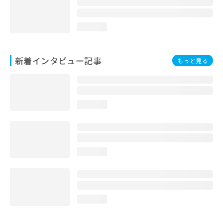
loading...
新着インタビュー記事
もっと見る
loading...
loading...
loading...