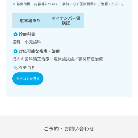
ッ
は
診療時間・内容等について、事前に必ず医療機関にご確認ください。
ク
こ
ナ
ち
マイナンバー保
駐車場あり
ビ
険証
ら
に
関
診療科目
広
す
広
歯科 小児歯科
告
る
告
代
対応可能な疾患・治療
お
出
理
問
成人の歯科矯正治療／埋伏歯抜歯／顎関節症治療
稿
店
い
の
クチコミ
合
の
お
わ
方
問
クチコミを見る
せ
い
は
は
合
こ
こ
わ
ち
ち
せ
ら
ら
は
こ
こち
ち
広
らは
広
ら
ご予約・お問い合わせ
告
マイ
告
出
ナビ