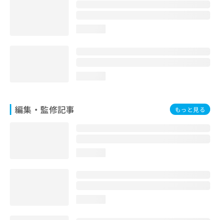
お
問
い
loading...
合
わ
せ
は
こ
loading...
ち
ら
編集・監修記事
もっと見る
loading...
loading...