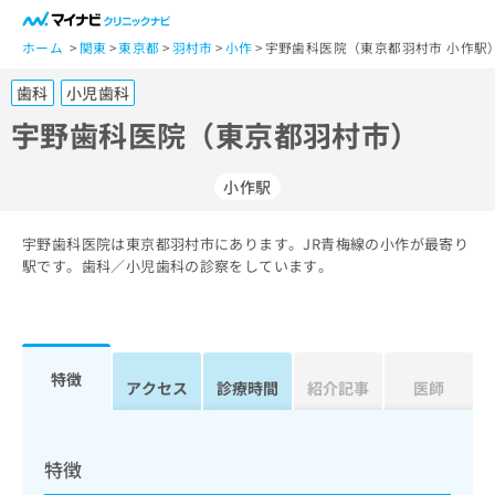
一
般
ホーム
関東
東京都
羽村市
小作
宇野歯科医院（東京都羽村市 小作駅
ユ
歯科
小児歯科
ー
ザ
宇野歯科医院（東京都羽村市）
ー
の
小作駅
方
は
こ
宇野歯科医院は東京都羽村市にあります。JR青梅線の小作が最寄り
駅です。歯科／小児歯科の診察をしています。
ち
ら
医
マ
療
イ
特徴
アクセス
診療時間
紹介記事
医師
関
ナ
係
ビ
者
ク
の
リ
特徴
方
ニ