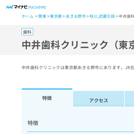
一
ホーム
関東
東京都
あきる野市
秋川
,
武蔵引田
中井歯
般
ユ
歯科
ー
ザ
中井歯科クリニック（東
ー
の
方
中井歯科クリニックは東京都あきる野市にあります。JR
は
こ
ち
ら
特徴
アクセス
医
マ
療
イ
特徴
ナ
関
ビ