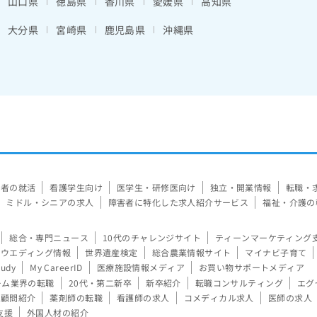
山口県
徳島県
香川県
愛媛県
高知県
大分県
宮崎県
鹿児島県
沖縄県
験者の就活
看護学生向け
医学生・研修医向け
独立・開業情報
転職・
ミドル・シニアの求人
障害者に特化した求人紹介サービス
福祉・介護の
総合・専門ニュース
10代のチャレンジサイト
ティーンマーケティング
ウエディング情報
世界遺産検定
総合農業情報サイト
マイナビ子育て
tudy
My CareerID
医療施設情報メディア
お買い物サポートメディア
ーム業界の転職
20代・第二新卒
新卒紹介
転職コンサルティング
エグ
顧問紹介
薬剤師の転職
看護師の求人
コメディカル求人
医師の求人
支援
外国人材の紹介