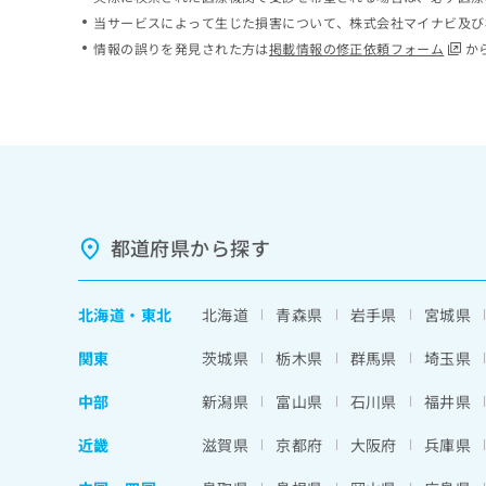
ち
み
当サービスによって生じた損害について、株式会社マイナビ及び
ら
は
情報の誤りを発見された方は
掲載情報の修正依頼フォーム
か
こ
ち
そ
ら
の
他
の
お
問
い
都道府県から探す
合
わ
せ
北海道
・
東北
北海道
青森県
岩手県
宮城県
は
こ
関東
茨城県
栃木県
群馬県
埼玉県
ち
ら
中部
新潟県
富山県
石川県
福井県
近畿
滋賀県
京都府
大阪府
兵庫県