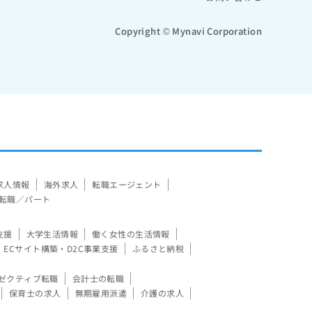
Copyright © Mynavi Corporation
求人情報
海外求人
転職エージェント
転職／パート
支援
大学生活情報
働く女性の生活情報
ECサイト構築・D2C事業支援
ふるさと納税
ゼクティブ転職
会計士の転職
保育士の求人
無期雇用派遣
介護の求人