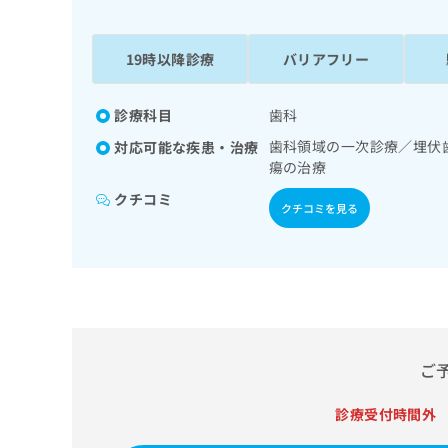
係
ク
者
リ
の
ニ
19時以降診療
バリアフリー
ッ
方
ク
は
ナ
診療科目
歯科
こ
ビ
歯科領域の一次診療／埋伏
対応可能な疾患・治療
ち
に
瘍の治療
関
ら
す
クチコミ
クチコミを見る
る
お
広
広
問
告
告
い
出
代
合
稿
わ
理
の
せ
店
お
は
ご
の
問
こ
い
方
ち
合
診療受付時間外
ら
は
わ
こ