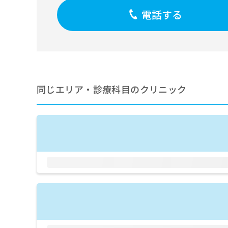
せ
こち
ち
らは
電話する
は
マイ
こ
ら
ナビ
ち
クリ
ら
ニッ
クナ
広
ビサ
広
資
イト
告
告
への
料
出
同じエリア・診療科目のクリニック
出
お問
の
稿
合せ
稿
ご
の
フォ
の
請
お
ーム
お
求
問
とな
問
りま
は
い
い
す。
こ
合
合
クリ
ち
わ
ニッ
わ
ら
せ
クの
せ
は
予
は
約・
こ
こ
無
症状
ち
ち
のご
料
ら
相談
ら
情
など
報
はで