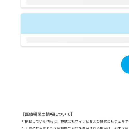
拡
資
きま
充
料
せん
の
ので
の
ご了
お
ご
承く
申
請
ださ
し
求
い。
込
は
み
こ
は
ち
こ
ら
ち
ら
無
料
掲
情
載
報
情
拡
報
充
の
の
修
お
【医療機関の情報について】
正
申
掲載している情報は、株式会社マイナビおよび株式会社ウェルネ
は
し
こ
実際に検索された医療機関で受診を希望される場合は、必ず医療
込