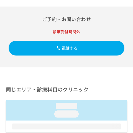
出
稿
クリ
資
稿
ニッ
の
料
クナ
の
お
の
ビサ
ご予約・お問い合わせ
お
問
ご
イト
問
い
請
への
い
診療受付時間外
合
お問
求
合
合せ
わ
は
フォ
わ
せ
こ
ーム
電話する
せ
は
ち
とな
は
こ
ら
りま
こ
ち
す。
ち
ら
クリ
無
ら
ニッ
料
クの
資
情
予
料
同じエリア・診療科目のクリニック
報
約・
の
症状
拡
のご
ご
充
相談
請
loading...
の
など
求
お
はで
loading...
は
申
きま
こ
せん
し
ので
ち
込