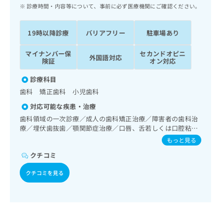
ッ
は
診療時間・内容等について、事前に必ず医療機関にご確認ください。
ク
こ
ナ
ち
19時以降診療
バリアフリー
駐車場あり
ビ
ら
に
マイナンバー保
セカンドオピニ
関
外国語対応
広
険証
オン対応
す
広
告
る
告
診療科目
代
お
出
歯科 矯正歯科 小児歯科
理
問
稿
店
い
の
対応可能な疾患・治療
合
の
お
歯科領域の一次診療／成人の歯科矯正治療／障害者の歯科治
わ
方
問
療／埋伏歯抜歯／顎関節症治療／口唇、舌若しくは口腔粘膜
せ
い
は
の炎症、外傷又は腫瘍の治療
もっと見る
は
合
こ
こ
わ
クチコミ
ち
ち
せ
ら
ら
クチコミを見る
は
こ
こち
ち
広
らは
広
ら
告
マイ
告
出
ナビ