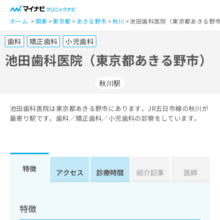
一
般
ホーム
関東
東京都
あきる野市
秋川
池田歯科医院（東京都あきる野市
ユ
歯科
矯正歯科
小児歯科
ー
ザ
池田歯科医院（東京都あきる野市）
ー
の
秋川駅
方
は
こ
池田歯科医院は東京都あきる野市にあります。JR五日市線の秋川が
最寄り駅です。歯科／矯正歯科／小児歯科の診察をしています。
ち
ら
医
マ
療
イ
特徴
アクセス
診療時間
紹介記事
医師
関
ナ
係
ビ
者
ク
の
リ
特徴
方
ニ