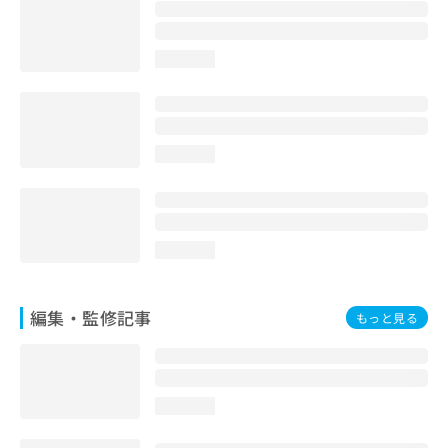
お
問
い
loading...
合
わ
せ
は
こ
loading...
ち
ら
loading...
編集・監修記事
もっと見る
loading...