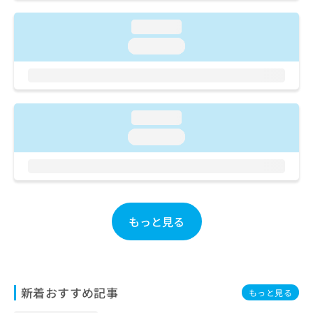
ご了
ら
み
承く
は
ださ
loading...
こ
無
い。
loading...
ち
料
ら
情
報
拡
掲
充
載
loading...
の
情
お
報
loading...
申
の
し
修
込
正
み
は
は
こ
こ
もっと見る
ち
ち
ら
ら
そ
の
新着おすすめ記事
もっと見る
他
の