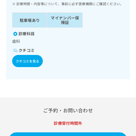
ッ
は
診療時間・内容等について、事前に必ず医療機関にご確認ください。
ク
こ
ナ
ち
マイナンバー保
駐車場あり
ビ
険証
ら
に
関
診療科目
広
す
広
歯科
告
る
告
代
クチコミ
お
出
理
問
稿
クチコミを見る
店
い
の
合
の
お
わ
方
問
せ
い
は
は
合
こ
こ
わ
ち
ち
せ
ら
ら
は
ご予約・お問い合わせ
こ
こち
ち
広
らは
診療受付時間外
広
ら
告
マイ
告
出
ナビ