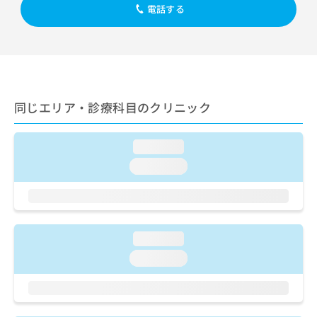
出
稿
クリ
資
電話する
稿
ニッ
の
料
クナ
の
お
の
ビサ
お
問
ご
イト
問
い
請
への
い
合
お問
求
合
合せ
わ
は
フォ
わ
同じエリア・診療科目のクリニック
せ
こ
ーム
せ
は
ち
とな
は
こ
ら
りま
こ
loading...
ち
す。
ち
ら
クリ
loading...
無
ら
ニッ
料
クの
資
情
予
料
報
約・
の
症状
拡
のご
ご
loading...
充
相談
請
の
loading...
など
求
お
はで
は
申
きま
こ
せん
し
ので
ち
込