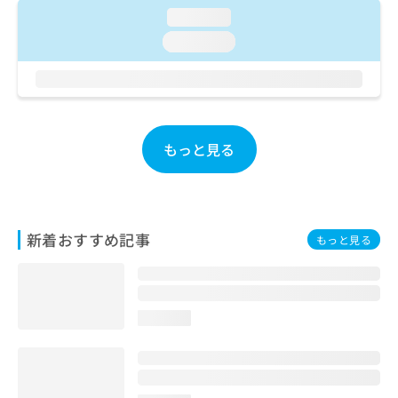
ご了
ら
み
loading...
承く
は
ださ
loading...
こ
無
い。
ち
料
ら
情
報
拡
掲
充
載
もっと見る
の
情
お
報
申
の
し
修
込
正
新着おすすめ記事
もっと見る
み
は
は
こ
こ
ち
ち
ら
ら
loading...
そ
の
他
の