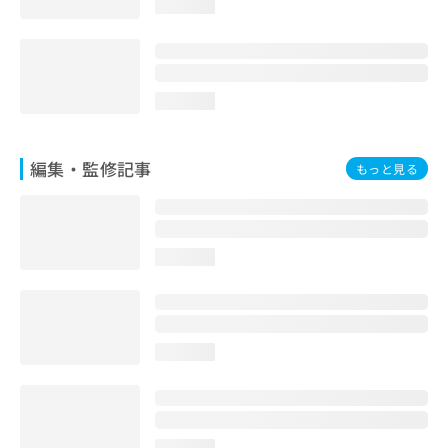
loading...
お
問
い
合
わ
loading...
せ
は
こ
編集・監修記事
もっと見る
ち
ら
loading...
loading...
loading...