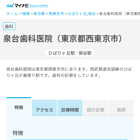
一
般
ホーム
関東
東京都
西東京市
ひばりヶ丘
,
保谷
泉台歯科医院（東京都
ユ
歯科
ー
ザ
泉台歯科医院（東京都西東京市）
ー
の
ひばりヶ丘駅
保谷駅
方
は
こ
泉台歯科医院は東京都西東京市にあります。西武鉄道池袋線のひば
りヶ丘が最寄り駅です。歯科の診察をしています。
ち
ら
医
マ
療
イ
特徴
アクセス
診療時間
紹介記事
医師
関
ナ
係
ビ
者
ク
の
リ
特徴
方
ニ