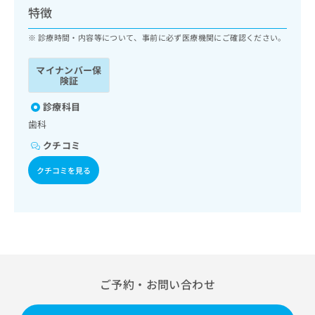
ッ
は
特徴
ク
こ
ナ
診療時間・内容等について、事前に必ず医療機関にご確認ください。
ち
ビ
ら
に
マイナンバー保
関
険証
広
す
広
告
る
診療科目
告
代
お
出
歯科
理
問
稿
クチコミ
店
い
の
合
の
お
クチコミを見る
わ
方
問
せ
い
は
は
合
こ
こ
わ
ち
ち
せ
ら
ら
は
こ
こち
ち
広
ご予約・お問い合わせ
らは
広
ら
告
マイ
告
出
ナビ