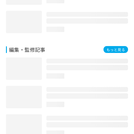
loading...
お
問
い
合
わ
loading...
せ
は
こ
編集・監修記事
もっと見る
ち
ら
loading...
loading...
loading...