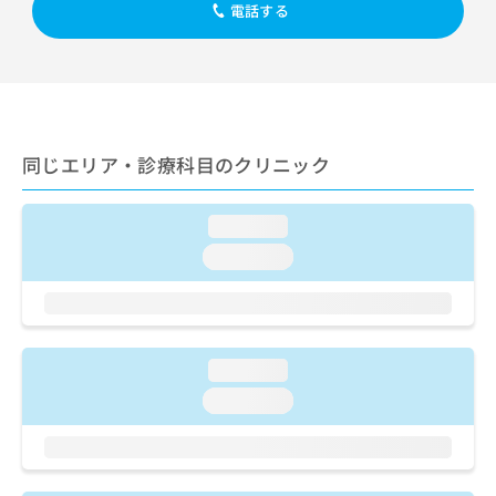
出
稿
クリ
電話する
資
稿
ニッ
の
料
クナ
の
お
の
ビサ
お
問
ご
イト
問
い
請
への
い
合
お問
求
合
合せ
わ
は
フォ
わ
同じエリア・診療科目のクリニック
せ
こ
ーム
せ
は
ち
とな
は
こ
ら
りま
loading...
こ
ち
す。
ち
ら
クリ
loading...
無
ら
ニッ
料
クの
資
情
予
料
報
約・
の
症状
拡
のご
loading...
ご
充
相談
請
の
loading...
など
求
お
はで
は
申
きま
こ
せん
し
ので
ち
込