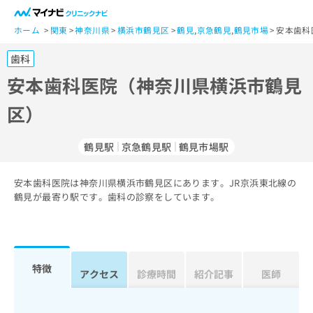
一
般
ホーム
関東
神奈川県
横浜市鶴見区
鶴見
,
京急鶴見
,
鶴見市場
安本歯科
ユ
歯科
ー
ザ
安本歯科医院（神奈川県横浜市鶴見
ー
区）
の
方
は
鶴見駅
京急鶴見駅
鶴見市場駅
こ
ち
安本歯科医院は神奈川県横浜市鶴見区にあります。JR京浜東北線の
ら
鶴見が最寄り駅です。歯科の診察をしています。
医
マ
療
イ
関
ナ
係
ビ
特徴
アクセス
診療時間
紹介記事
医師
者
ク
の
リ
方
ニ