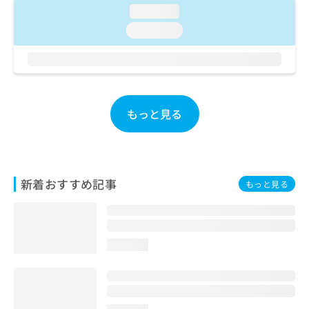
ご了
ら
み
loading...
承く
は
ださ
loading...
こ
無
い。
ち
料
ら
情
報
拡
掲
充
載
もっと見る
の
情
お
報
申
の
し
修
込
正
新着おすすめ記事
もっと見る
み
は
は
こ
こ
ち
ち
ら
ら
loading...
そ
の
他
の