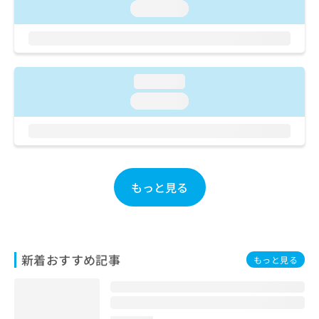
ご了
ら
み
loading...
承く
は
ださ
こ
無
い。
ち
料
ら
情
報
loading...
拡
掲
loading...
充
載
の
情
お
報
申
の
し
修
込
正
もっと見る
み
は
は
こ
こ
ち
ち
ら
ら
新着おすすめ記事
もっと見る
そ
の
他
の