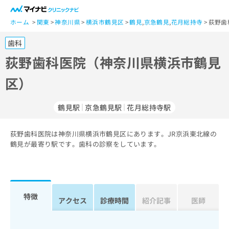
一
般
ホーム
関東
神奈川県
横浜市鶴見区
鶴見
,
京急鶴見
,
花月総持寺
荻野歯
ユ
歯科
ー
ザ
荻野歯科医院（神奈川県横浜市鶴見
ー
区）
の
方
は
鶴見駅
京急鶴見駅
花月総持寺駅
こ
ち
荻野歯科医院は神奈川県横浜市鶴見区にあります。JR京浜東北線の
ら
鶴見が最寄り駅です。歯科の診察をしています。
医
マ
療
イ
関
ナ
係
ビ
特徴
アクセス
診療時間
紹介記事
医師
者
ク
の
リ
方
ニ