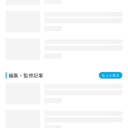
loading...
お
問
い
合
わ
loading...
せ
は
こ
ち
ら
loading...
編集・監修記事
もっと見る
loading...
loading...