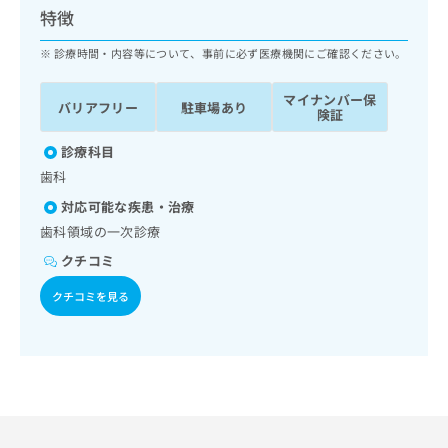
ッ
は
特徴
ク
こ
ナ
診療時間・内容等について、事前に必ず医療機関にご確認ください。
ち
ビ
ら
に
マイナンバー保
バリアフリー
駐車場あり
関
険証
広
す
広
告
る
診療科目
告
代
お
出
歯科
理
問
稿
対応可能な疾患・治療
店
い
の
合
の
歯科領域の一次診療
お
わ
方
問
クチコミ
せ
い
は
は
合
クチコミを見る
こ
こ
わ
ち
ち
せ
ら
ら
は
こ
こち
ち
広
らは
広
ら
告
マイ
告
出
ナビ