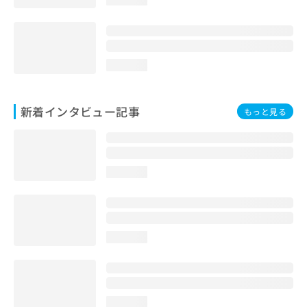
loading...
新着インタビュー記事
もっと見る
loading...
loading...
loading...