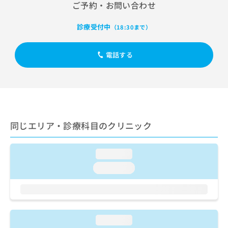
出
ご予約・お問い合わせ
稿
クリ
資
稿
ニッ
の
料
クナ
の
お
の
診療受付中
（18:30まで）
ビサ
お
問
ご
イト
問
い
請
への
い
電話する
合
お問
求
合
合せ
わ
は
フォ
わ
せ
こ
ーム
せ
は
ち
とな
は
こ
ら
りま
こ
ち
す。
ち
ら
クリ
無
同じエリア・診療科目のクリニック
ら
ニッ
料
クの
資
情
予
料
報
約・
loading...
の
症状
拡
loading...
のご
ご
充
相談
請
の
など
求
お
はで
は
申
きま
こ
せん
し
loading...
ので
ち
込