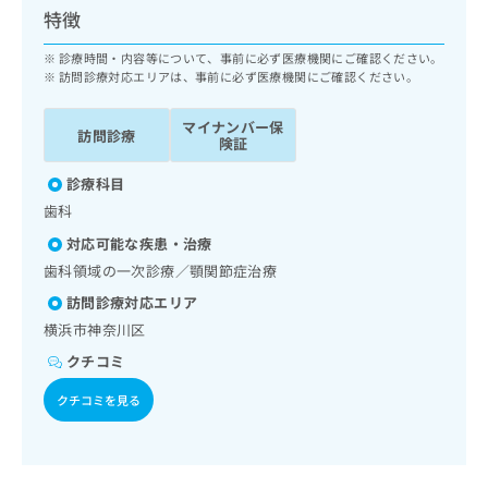
ッ
は
特徴
ク
こ
ナ
診療時間・内容等について、事前に必ず医療機関にご確認ください。
ち
ビ
訪問診療対応エリアは、事前に必ず医療機関にご確認ください。
ら
に
関
マイナンバー保
広
訪問診療
す
険証
広
告
る
告
代
診療科目
お
出
理
問
稿
歯科
店
い
の
対応可能な疾患・治療
合
の
お
歯科領域の一次診療／顎関節症治療
わ
方
問
せ
い
は
訪問診療対応エリア
は
合
こ
横浜市神奈川区
こ
わ
ち
ち
クチコミ
せ
ら
ら
は
クチコミを見る
こ
こち
ち
広
らは
広
ら
告
マイ
告
出
ナビ