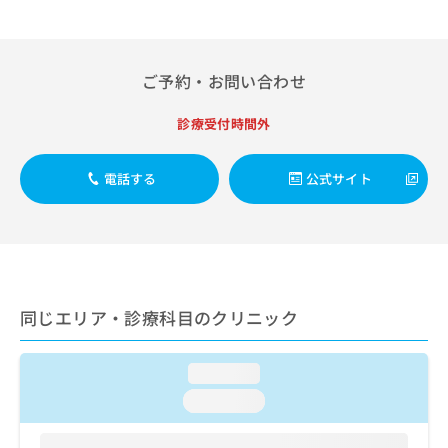
出
稿
クリ
資
稿
ニッ
の
料
クナ
の
お
の
ビサ
お
問
ご
イト
ご予約・お問い合わせ
問
い
請
への
い
合
お問
求
診療受付時間外
合
合せ
わ
は
フォ
わ
せ
こ
ーム
せ
は
ち
とな
電話する
公式サイト
は
こ
ら
りま
こ
ち
す。
ち
ら
クリ
無
ら
ニッ
料
クの
資
情
予
料
報
約・
同じエリア・診療科目のクリニック
の
症状
拡
のご
ご
充
相談
請
の
など
loading...
求
お
はで
は
申
きま
loading...
こ
せん
し
ので
ち
込