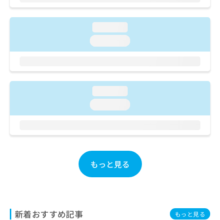
ご了
ら
み
承く
は
ださ
こ
無
い。
loading...
ち
料
loading...
ら
情
報
拡
掲
充
載
の
情
loading...
お
報
申
loading...
の
し
修
込
正
み
は
は
こ
こ
ち
もっと見る
ち
ら
ら
そ
の
他
新着おすすめ記事
もっと見る
の