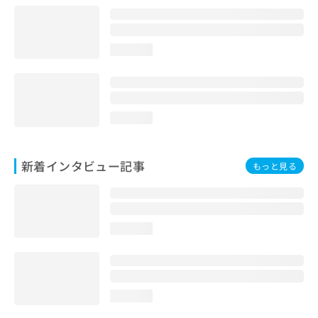
loading...
loading...
新着インタビュー記事
もっと見る
loading...
loading...