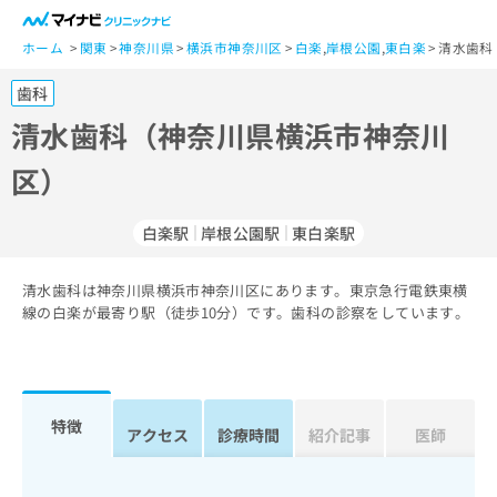
一
般
ホーム
関東
神奈川県
横浜市神奈川区
白楽
,
岸根公園
,
東白楽
清水歯科
ユ
歯科
ー
ザ
清水歯科（神奈川県横浜市神奈川
ー
区）
の
方
は
白楽駅
岸根公園駅
東白楽駅
こ
ち
清水歯科は神奈川県横浜市神奈川区にあります。東京急行電鉄東横
ら
線の白楽が最寄り駅（徒歩10分）です。歯科の診察をしています。
医
マ
療
イ
関
ナ
係
ビ
特徴
アクセス
診療時間
紹介記事
医師
者
ク
の
リ
方
ニ