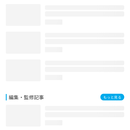
お
問
い
合
loading...
わ
せ
は
こ
loading...
ち
ら
loading...
編集・監修記事
もっと見る
loading...