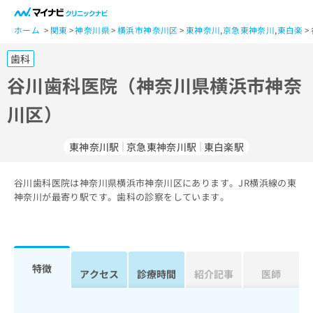
一
般
ホーム
関東
神奈川県
横浜市神奈川区
東神奈川
,
京急東神奈川
,
東白楽
ユ
歯科
ー
ザ
谷川歯科医院（神奈川県横浜市神奈
ー
川区）
の
方
は
東神奈川駅
京急東神奈川駅
東白楽駅
こ
ち
谷川歯科医院は神奈川県横浜市神奈川区にあります。JR横浜線の東
ら
神奈川が最寄り駅です。歯科の診察をしています。
医
マ
療
イ
関
ナ
係
ビ
特徴
アクセス
診療時間
紹介記事
医師
者
ク
の
リ
方
ニ