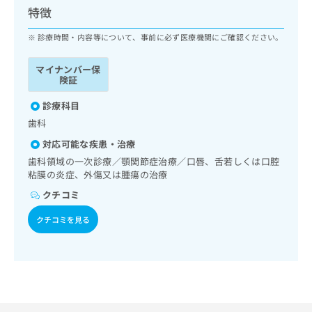
ッ
は
特徴
ク
こ
ナ
診療時間・内容等について、事前に必ず医療機関にご確認ください。
ち
ビ
ら
に
マイナンバー保
関
険証
広
す
広
告
る
診療科目
告
代
お
出
歯科
理
問
稿
対応可能な疾患・治療
店
い
の
合
の
歯科領域の一次診療／顎関節症治療／口唇、舌若しくは口腔
お
わ
粘膜の炎症、外傷又は腫瘍の治療
方
問
せ
い
は
クチコミ
は
合
こ
こ
わ
クチコミを見る
ち
ち
せ
ら
ら
は
こ
こち
ち
広
らは
広
ら
告
マイ
告
出
ナビ