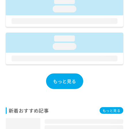
ご了
loading...
ら
み
承く
は
loading...
ださ
こ
無
い。
ち
料
ら
情
報
拡
loading...
掲
充
載
loading...
の
情
お
報
申
の
し
修
込
正
み
は
もっと見る
は
こ
こ
ち
ち
ら
ら
新着おすすめ記事
そ
もっと見る
の
他
の