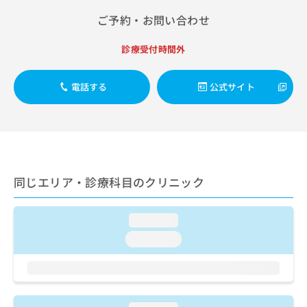
出
稿
クリ
資
稿
ニッ
ご予約・お問い合わせ
の
料
クナ
の
お
の
ビサ
お
問
ご
診療受付時間外
イト
問
い
請
への
い
合
お問
求
合
電話する
公式サイト
合せ
わ
は
フォ
わ
せ
こ
ーム
せ
は
ち
とな
は
こ
ら
りま
こ
ち
す。
ち
ら
クリ
無
ら
ニッ
料
同じエリア・診療科目のクリニック
クの
資
情
予
料
報
約・
の
症状
拡
loading...
のご
ご
充
相談
loading...
請
の
など
求
お
はで
は
申
きま
こ
せん
し
ので
ち
込