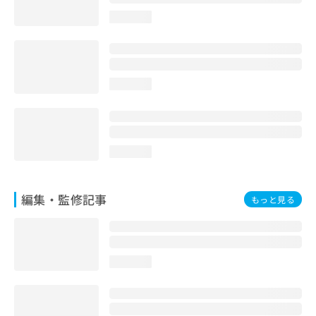
お
loading...
問
い
合
わ
せ
loading...
は
こ
ち
ら
loading...
編集・監修記事
もっと見る
loading...