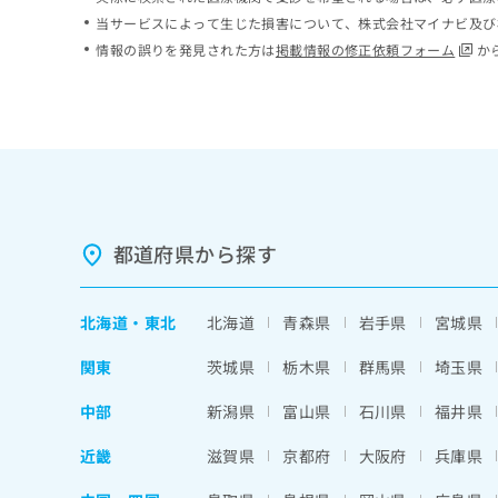
ち
み
当サービスによって生じた損害について、株式会社マイナビ及び
ら
は
情報の誤りを発見された方は
掲載情報の修正依頼フォーム
か
こ
ち
そ
ら
の
他
の
お
問
い
都道府県から探す
合
わ
せ
北海道
・
東北
北海道
青森県
岩手県
宮城県
は
こ
関東
茨城県
栃木県
群馬県
埼玉県
ち
ら
中部
新潟県
富山県
石川県
福井県
近畿
滋賀県
京都府
大阪府
兵庫県