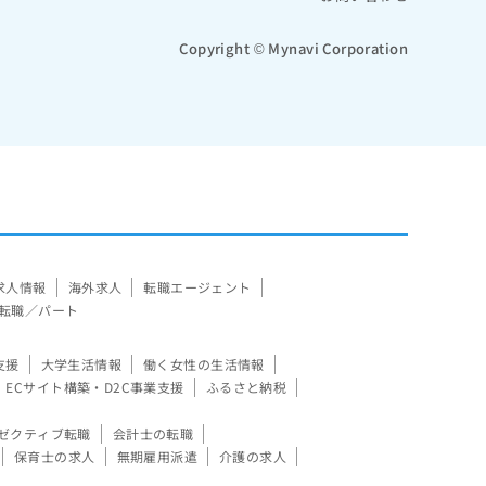
Copyright © Mynavi Corporation
求人情報
海外求人
転職エージェント
転職／パート
支援
大学生活情報
働く女性の生活情報
ECサイト構築・D2C事業支援
ふるさと納税
ゼクティブ転職
会計士の転職
保育士の求人
無期雇用派遣
介護の求人