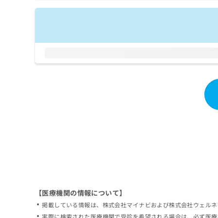
拡
資
きま
充
料
せん
の
ので
の
ご了
お
ご
承く
申
請
ださ
し
求
い。
込
は
み
こ
は
ち
こ
ら
ち
ら
無
料
掲
情
載
報
情
拡
報
充
の
の
修
お
【医療機関の情報について】
正
申
掲載している情報は、株式会社マイナビおよび株式会社ウェルネ
は
し
こ
実際に検索された医療機関で受診を希望される場合は、必ず医療
込