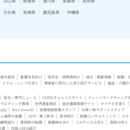
山口県
徳島県
香川県
愛媛県
高知県
大分県
宮崎県
鹿児島県
沖縄県
験者の就活
看護学生向け
医学生・研修医向け
独立・開業情報
転職・
ミドル・シニアの求人
障害者に特化した求人紹介サービス
福祉・介護の
総合・専門ニュース
10代のチャレンジサイト
ティーンマーケティング
ウエディング情報
世界遺産検定
総合農業情報サイト
マイナビ子育て
tudy
My CareerID
医療施設情報メディア
お買い物サポートメディア
ーム業界の転職
20代・第二新卒
新卒紹介
転職コンサルティング
エグ
顧問紹介
薬剤師の転職
看護師の求人
コメディカル求人
医師の求人
支援
外国人材の紹介