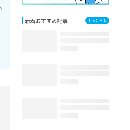
い。
新着おすすめ記事
もっと見る
loading...
loading...
loading...