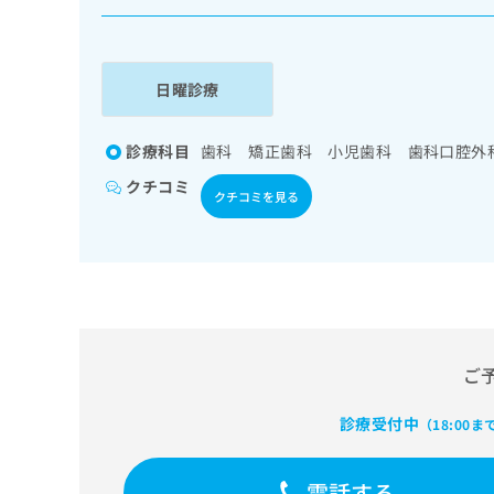
係
ク
者
リ
の
ニ
ッ
方
日曜診療
ク
は
ナ
こ
ビ
診療科目
歯科 矯正歯科 小児歯科 歯科口腔外
ち
に
クチコミ
関
ら
クチコミを見る
す
る
お
広
広
問
告
告
い
出
代
合
稿
わ
理
の
せ
ご
店
お
は
の
問
こ
診療受付中
（18:00ま
い
方
ち
合
ら
は
わ
電話する
こ