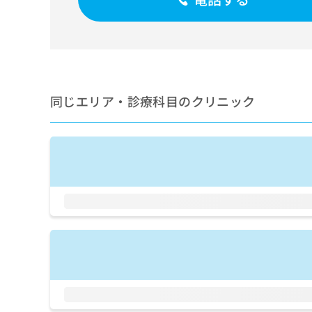
せ
こち
ち
らは
は
マイ
こ
ら
ナビ
ち
クリ
ら
ニッ
クナ
広
ビサ
広
資
イト
同じエリア・診療科目のクリニック
告
告
への
料
出
出
お問
の
稿
合せ
稿
ご
の
フォ
の
請
お
ーム
お
求
問
とな
問
りま
は
い
い
す。
こ
合
合
クリ
ち
わ
ニッ
わ
ら
せ
クの
せ
は
予
は
約・
こ
こ
無
症状
ち
ち
のご
料
ら
相談
ら
情
など
報
はで