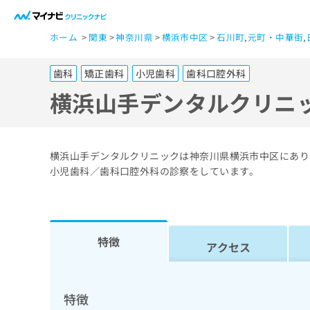
一
ホーム
関東
神奈川県
横浜市中区
石川町
,
元町・中華街
,
般
ユ
歯科
矯正歯科
小児歯科
歯科口腔外科
ー
ザ
横浜山手デンタルクリニ
ー
の
方
横浜山手デンタルクリニックは神奈川県横浜市中区にあり
は
小児歯科／歯科口腔外科の診察をしています。
こ
ち
ら
特徴
アクセス
医
マ
療
イ
ナ
関
特徴
ビ