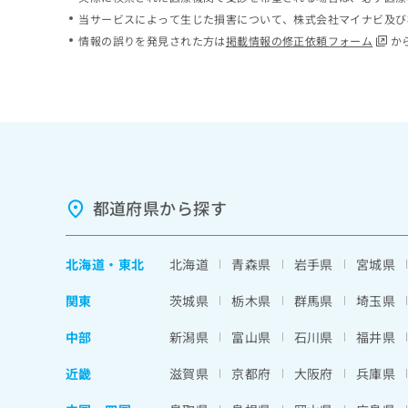
ち
み
当サービスによって生じた損害について、株式会社マイナビ及び
ら
は
情報の誤りを発見された方は
掲載情報の修正依頼フォーム
か
こ
ち
そ
ら
の
他
の
お
問
い
都道府県から探す
合
わ
せ
北海道
・
東北
北海道
青森県
岩手県
宮城県
は
こ
関東
茨城県
栃木県
群馬県
埼玉県
ち
ら
中部
新潟県
富山県
石川県
福井県
近畿
滋賀県
京都府
大阪府
兵庫県