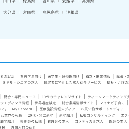
山口県
徳島県
香川県
愛媛県
高知県
大分県
宮崎県
鹿児島県
沖縄県
験者の就活
看護学生向け
医学生・研修医向け
独立・開業情報
転職・
ミドル・シニアの求人
障害者に特化した求人紹介サービス
福祉・介護の
総合・専門ニュース
10代のチャレンジサイト
ティーンマーケティング
ウエディング情報
世界遺産検定
総合農業情報サイト
マイナビ子育て
tudy
My CareerID
医療施設情報メディア
お買い物サポートメディア
ーム業界の転職
20代・第二新卒
新卒紹介
転職コンサルティング
エグ
顧問紹介
薬剤師の転職
看護師の求人
コメディカル求人
医師の求人
支援
外国人材の紹介