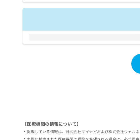
拡
資
きま
充
料
せん
の
ので
の
ご了
お
ご
承く
申
請
ださ
し
求
い。
込
は
み
こ
は
ち
こ
ら
ち
ら
無
料
掲
情
載
報
情
拡
報
充
の
の
修
お
【医療機関の情報について】
正
申
掲載している情報は、株式会社マイナビおよび株式会社ウェルネ
は
し
こ
実際に検索された医療機関で受診を希望される場合は、必ず医療
込