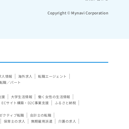
Copyright © Mynavi Corporation
求人情報
海外求人
転職エージェント
転職／パート
支援
大学生活情報
働く女性の生活情報
ECサイト構築・D2C事業支援
ふるさと納税
ゼクティブ転職
会計士の転職
保育士の求人
無期雇用派遣
介護の求人