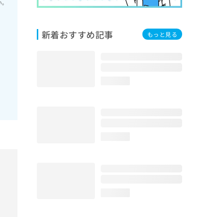
い。
新着おすすめ記事
もっと見る
loading...
loading...
loading...