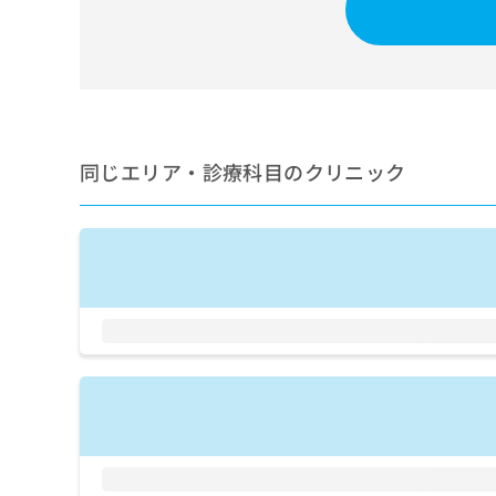
せ
こち
ち
らは
は
マイ
こ
ら
ナビ
ち
クリ
ら
ニッ
クナ
広
ビサ
広
資
イト
告
同じエリア・診療科目のクリニック
告
への
料
出
出
お問
の
稿
合せ
稿
ご
の
フォ
の
請
お
ーム
お
求
問
とな
問
りま
は
い
い
す。
こ
合
合
クリ
ち
わ
ニッ
わ
ら
せ
クの
せ
は
予
は
約・
こ
こ
無
症状
ち
ち
のご
料
ら
相談
ら
情
など
報
はで