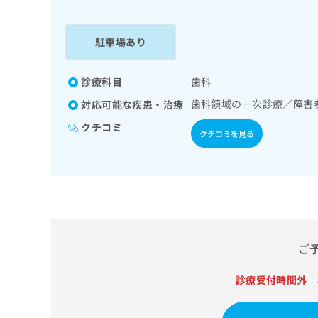
係
ク
者
リ
の
ニ
駐車場あり
ッ
方
ク
は
ナ
診療科目
歯科
こ
ビ
歯科領域の一次診療／障害
対応可能な疾患・治療
ち
に
関
ら
クチコミ
クチコミを見る
す
る
お
広
広
問
告
告
い
出
代
合
稿
わ
理
の
せ
店
ご
お
は
の
問
こ
い
診療受付時間外
方
ち
合
ら
は
わ
こ