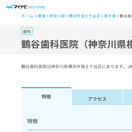
一
ホーム
関東
神奈川県
横浜市保土ケ谷区
東戸塚
鶴谷歯
般
ユ
歯科
ー
ザ
鶴谷歯科医院（神奈川県
ー
の
方
鶴谷歯科医院は神奈川県横浜市保土ケ谷区にあります。J
は
こ
ち
ら
特徴
アクセス
医
マ
療
イ
特徴
ナ
関
ビ