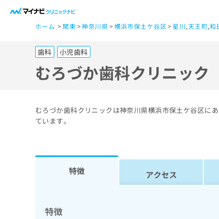
一
ホーム
関東
神奈川県
横浜市保土ケ谷区
星川
,
天王町
,
和
般
ユ
歯科
小児歯科
ー
ザ
むろづか歯科クリニック
ー
の
方
むろづか歯科クリニックは神奈川県横浜市保土ケ谷区にあ
は
ています。
こ
ち
ら
特徴
アクセス
医
マ
療
イ
ナ
関
特徴
ビ