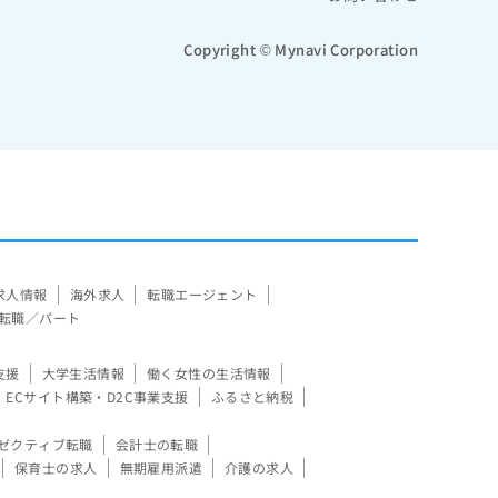
Copyright © Mynavi Corporation
求人情報
海外求人
転職エージェント
転職／パート
支援
大学生活情報
働く女性の生活情報
ECサイト構築・D2C事業支援
ふるさと納税
ゼクティブ転職
会計士の転職
保育士の求人
無期雇用派遣
介護の求人