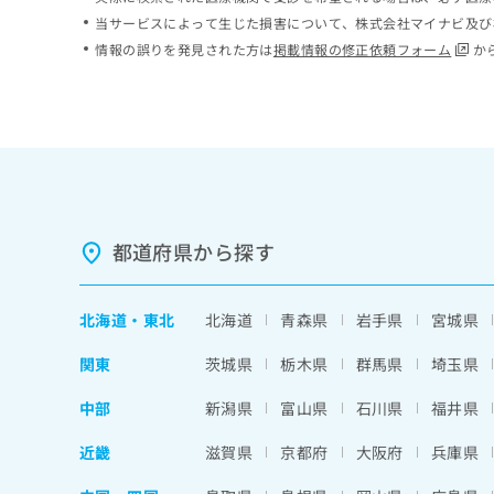
ち
み
当サービスによって生じた損害について、株式会社マイナビ及び
ら
は
情報の誤りを発見された方は
掲載情報の修正依頼フォーム
か
こ
ち
そ
ら
の
他
の
お
問
い
都道府県から探す
合
わ
せ
北海道
・
東北
北海道
青森県
岩手県
宮城県
は
こ
関東
茨城県
栃木県
群馬県
埼玉県
ち
ら
中部
新潟県
富山県
石川県
福井県
近畿
滋賀県
京都府
大阪府
兵庫県