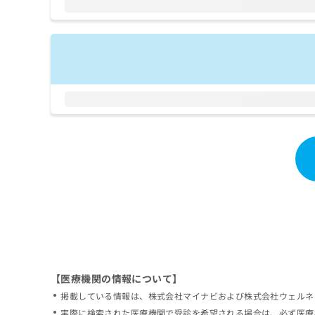
拡
資
きま
充
料
せん
の
ので
の
ご了
お
ご
承く
申
請
ださ
し
求
い。
込
は
み
こ
は
ち
こ
ら
ち
ら
無
料
掲
情
載
報
情
拡
報
充
の
の
修
お
【医療機関の情報について】
正
申
掲載している情報は、株式会社マイナビおよび株式会社ウェルネ
は
し
こ
実際に検索された医療機関で受診を希望される場合は、必ず医療
込