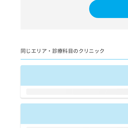
せ
こち
ち
らは
は
マイ
こ
ら
ナビ
ち
クリ
ら
ニッ
クナ
広
ビサ
広
資
イト
告
告
への
料
出
出
同じエリア・診療科目のクリニック
お問
の
稿
合せ
稿
ご
の
フォ
の
請
お
ーム
お
求
問
とな
問
りま
は
い
い
す。
こ
合
合
クリ
ち
わ
ニッ
わ
ら
せ
クの
せ
は
予
は
約・
こ
こ
無
症状
ち
ち
のご
料
ら
相談
ら
情
など
報
はで