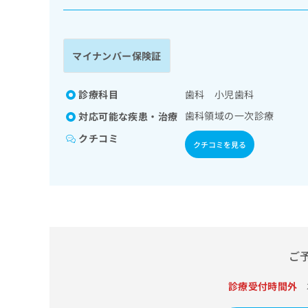
係
ク
者
リ
の
ニ
ッ
方
マイナンバー保険証
ク
は
ナ
こ
ビ
診療科目
歯科 小児歯科
ち
に
歯科領域の一次診療
対応可能な疾患・治療
関
ら
す
クチコミ
クチコミを見る
る
お
広
広
問
告
告
い
出
代
合
稿
わ
理
の
せ
店
お
は
の
ご
問
こ
い
方
ち
合
ら
診療受付時間外
は
わ
こ