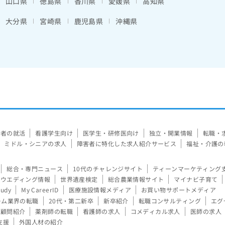
山口県
徳島県
香川県
愛媛県
高知県
大分県
宮崎県
鹿児島県
沖縄県
験者の就活
看護学生向け
医学生・研修医向け
独立・開業情報
転職・
ミドル・シニアの求人
障害者に特化した求人紹介サービス
福祉・介護の
総合・専門ニュース
10代のチャレンジサイト
ティーンマーケティング
ウエディング情報
世界遺産検定
総合農業情報サイト
マイナビ子育て
tudy
My CareerID
医療施設情報メディア
お買い物サポートメディア
ーム業界の転職
20代・第二新卒
新卒紹介
転職コンサルティング
エグ
顧問紹介
薬剤師の転職
看護師の求人
コメディカル求人
医師の求人
支援
外国人材の紹介