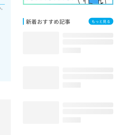
い。
新着おすすめ記事
もっと見る
loading...
loading...
loading...