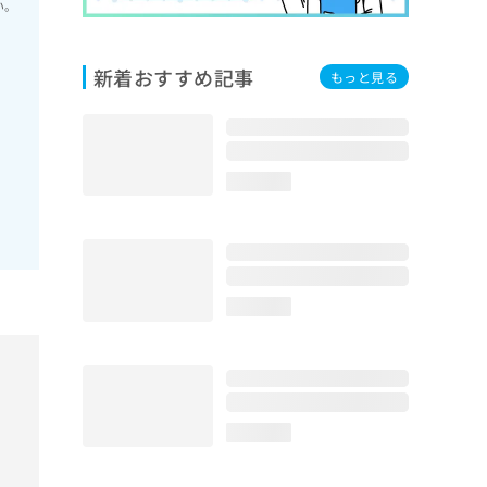
い。
新着おすすめ記事
もっと見る
loading...
loading...
loading...