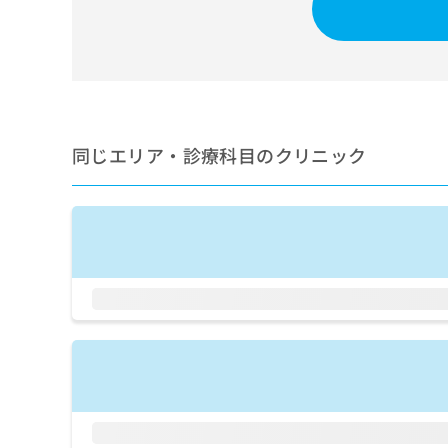
せ
こち
ち
らは
は
マイ
こ
ら
ナビ
ち
クリ
ら
ニッ
クナ
広
ビサ
広
資
イト
告
同じエリア・診療科目のクリニック
告
への
料
出
出
お問
の
稿
合せ
稿
ご
の
フォ
の
請
お
ーム
お
求
問
とな
問
りま
は
い
い
す。
こ
合
合
クリ
ち
わ
ニッ
わ
ら
せ
クの
せ
は
予
は
約・
こ
こ
無
症状
ち
ち
のご
料
ら
相談
ら
情
など
報
はで