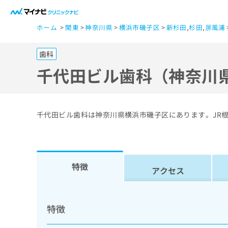
一
ホーム
関東
神奈川県
横浜市磯子区
新杉田
,
杉田
,
屏風浦
般
ユ
歯科
ー
ザ
千代田ビル歯科（神奈川
ー
の
方
千代田ビル歯科は神奈川県横浜市磯子区にあります。JR
は
こ
ち
ら
特徴
アクセス
医
マ
療
イ
特徴
ナ
関
ビ