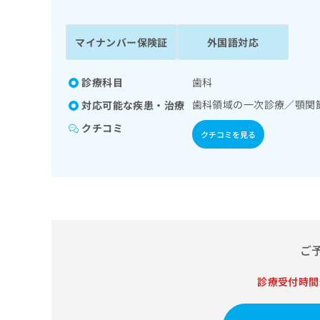
係
ク
者
リ
の
ニ
マイナンバー保険証
外国語対応
ッ
方
ク
は
ナ
診療科目
歯科
こ
ビ
歯科領域の一次診療／顎関
対応可能な疾患・治療
ち
に
関
ら
クチコミ
クチコミを見る
す
る
お
広
広
問
告
告
い
出
代
合
稿
わ
理
の
せ
店
ご
お
は
の
問
こ
い
診療受付時間
方
ち
合
ら
は
わ
こ