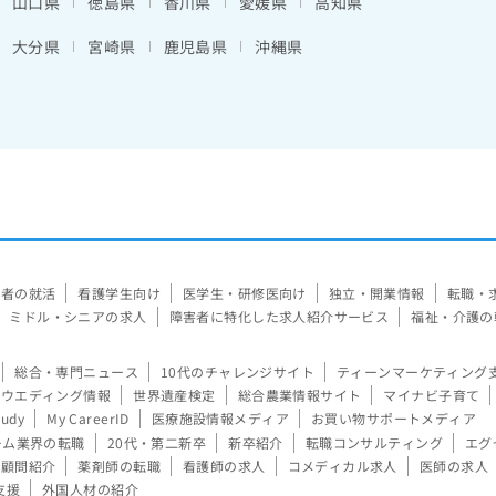
山口県
徳島県
香川県
愛媛県
高知県
大分県
宮崎県
鹿児島県
沖縄県
験者の就活
看護学生向け
医学生・研修医向け
独立・開業情報
転職・
ミドル・シニアの求人
障害者に特化した求人紹介サービス
福祉・介護の
総合・専門ニュース
10代のチャレンジサイト
ティーンマーケティング
ウエディング情報
世界遺産検定
総合農業情報サイト
マイナビ子育て
tudy
My CareerID
医療施設情報メディア
お買い物サポートメディア
ーム業界の転職
20代・第二新卒
新卒紹介
転職コンサルティング
エグ
顧問紹介
薬剤師の転職
看護師の求人
コメディカル求人
医師の求人
支援
外国人材の紹介