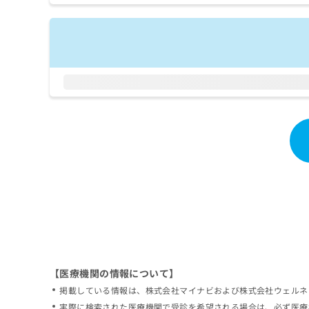
拡
資
きま
充
料
せん
の
ので
の
ご了
お
ご
承く
申
請
ださ
し
求
い。
込
は
み
こ
は
ち
こ
ら
ち
ら
無
料
掲
情
載
報
情
拡
報
充
の
の
修
お
【医療機関の情報について】
正
申
掲載している情報は、株式会社マイナビおよび株式会社ウェルネ
は
し
こ
実際に検索された医療機関で受診を希望される場合は、必ず医療
込