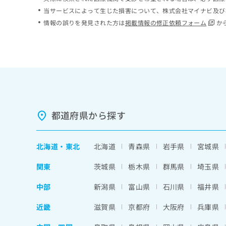
ち
み
当サービスによって生じた損害について、株式会社マイナビ及び
ら
は
情報の誤りを発見された方は
掲載情報の修正依頼フォーム
か
こ
ち
そ
ら
の
他
の
お
問
い
都道府県から探す
合
わ
せ
北海道
・
東北
北海道
青森県
岩手県
宮城県
は
こ
関東
茨城県
栃木県
群馬県
埼玉県
ち
ら
中部
新潟県
富山県
石川県
福井県
近畿
滋賀県
京都府
大阪府
兵庫県