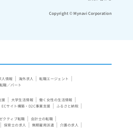
Copyright © Mynavi Corporation
求人情報
海外求人
転職エージェント
転職／パート
支援
大学生活情報
働く女性の生活情報
ECサイト構築・D2C事業支援
ふるさと納税
ゼクティブ転職
会計士の転職
保育士の求人
無期雇用派遣
介護の求人