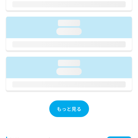
ご了
ら
み
承く
は
ださ
こ
無
い。
ち
料
loading...
ら
情
loading...
報
拡
掲
充
載
の
情
お
報
loading...
申
の
loading...
し
修
込
正
み
は
は
こ
こ
ち
ち
ら
もっと見る
ら
そ
の
他
の