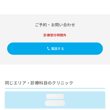
出
稿
クリ
資
稿
ニッ
の
料
クナ
の
お
の
ビサ
お
問
ご
イト
問
い
請
への
ご予約・お問い合わせ
い
合
お問
求
合
合せ
わ
は
診療受付時間外
フォ
わ
せ
こ
ーム
せ
は
ち
とな
は
こ
ら
りま
電話する
こ
ち
す。
ち
ら
クリ
無
ら
ニッ
料
クの
資
情
予
料
報
約・
の
症状
拡
のご
同じエリア・診療科目のクリニック
ご
充
相談
請
の
など
求
お
はで
loading...
は
申
きま
こ
せん
し
loading...
ので
ち
込