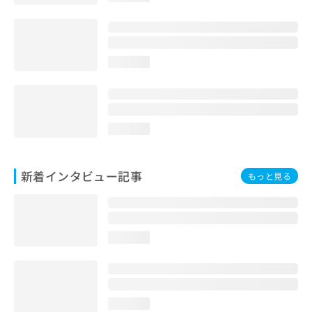
loading...
loading...
新着インタビュー記事
もっと見る
loading...
loading...