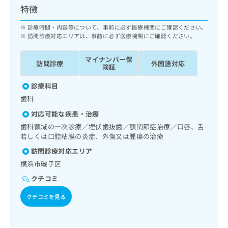
ッ
は
特徴
ク
こ
ナ
診療時間・内容等について、事前に必ず医療機関にご確認ください。
ち
ビ
訪問診療対応エリアは、事前に必ず医療機関にご確認ください。
ら
に
関
マイナンバー保
広
訪問診療
外国語対応
す
険証
広
告
る
告
代
診療科目
お
出
理
問
稿
歯科
店
い
の
対応可能な疾患・治療
合
の
お
歯科領域の一次診療／埋伏歯抜歯／顎関節症治療／口唇、舌
わ
方
問
若しくは口腔粘膜の炎症、外傷又は腫瘍の治療
せ
い
は
は
合
訪問診療対応エリア
こ
こ
わ
ち
横浜市磯子区
ち
せ
ら
ら
クチコミ
は
こ
クチコミを見る
こち
ち
広
らは
広
ら
告
マイ
告
出
ナビ