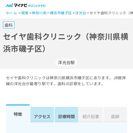
一
般
ホーム
関東
神奈川県
横浜市磯子区
洋光台
セイヤ歯科クリニック（神
ユ
歯科
ー
ザ
セイヤ歯科クリニック（神奈川県横
ー
浜市磯子区）
の
方
は
洋光台駅
こ
ち
セイヤ歯科クリニックは神奈川県横浜市磯子区にあります。JR根岸
ら
線の洋光台が最寄り駅です。歯科の診察をしています。
医
マ
療
イ
関
ナ
係
ビ
特徴
アクセス
診療時間
紹介記事
医師
者
ク
の
リ
方
ニ